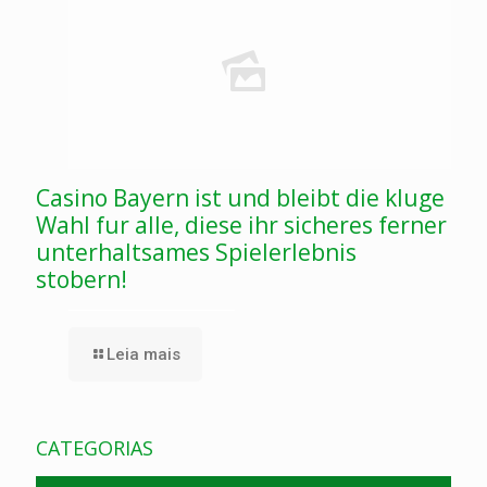
Casino Bayern ist und bleibt die kluge
Wahl fur alle, diese ihr sicheres ferner
unterhaltsames Spielerlebnis
stobern!
Leia mais
CATEGORIAS