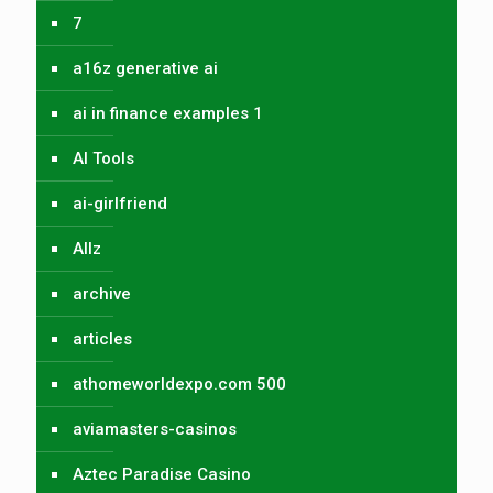
7
a16z generative ai
ai in finance examples 1
AI Tools
ai-girlfriend
Allz
archive
articles
athomeworldexpo.com 500
aviamasters-casinos
Aztec Paradise Casino