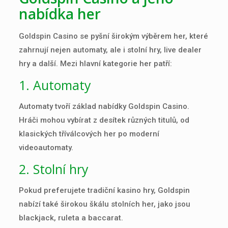
nabídka her
Goldspin Casino se pyšní širokým výběrem her, které
zahrnují nejen automaty, ale i stolní hry, live dealer
hry a další. Mezi hlavní kategorie her patří:
1. Automaty
Automaty tvoří základ nabídky Goldspin Casino.
Hráči mohou vybírat z desítek různých titulů, od
klasických tříválcových her po moderní
videoautomaty.
2. Stolní hry
Pokud preferujete tradiční kasino hry, Goldspin
nabízí také širokou škálu stolních her, jako jsou
blackjack, ruleta a baccarat.