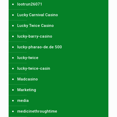
lootrun26071
Lucky Carnival Casino
Lucky Twice Casino
lucky-barry-casino
lucky-pharao-de.de 500
lucky-twice
lucky-twice-casin
Madcasino
Marketing
media
medicinethroughtime