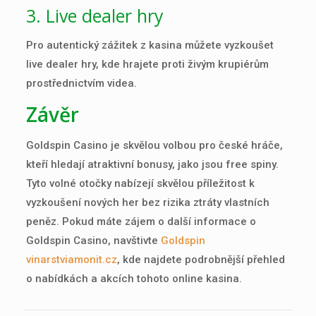
3. Live dealer hry
Pro autentický zážitek z kasina můžete vyzkoušet
live dealer hry, kde hrajete proti živým krupiérům
prostřednictvím videa.
Závěr
Goldspin Casino je skvělou volbou pro české hráče,
kteří hledají atraktivní bonusy, jako jsou free spiny.
Tyto volné otočky nabízejí skvělou příležitost k
vyzkoušení nových her bez rizika ztráty vlastních
peněz. Pokud máte zájem o další informace o
Goldspin Casino, navštivte
Goldspin
vinarstviamonit.cz
, kde najdete podrobnější přehled
o nabídkách a akcích tohoto online kasina.