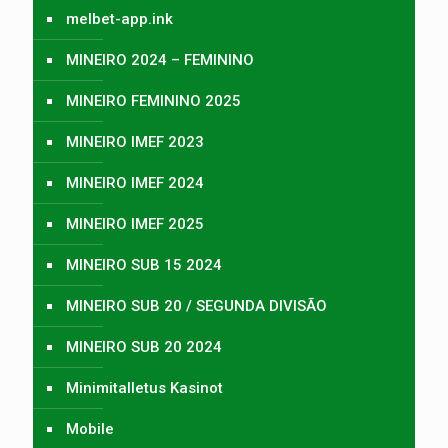
melbet-app.ink
MINEIRO 2024 – FEMININO
MINEIRO FEMININO 2025
MINEIRO IMEF 2023
MINEIRO IMEF 2024
MINEIRO IMEF 2025
MINEIRO SUB 15 2024
MINEIRO SUB 20 / SEGUNDA DIVISÃO
MINEIRO SUB 20 2024
Minimitalletus Kasinot
Mobile