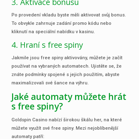
3. Aktivace bonusu
Po provedení vkladu byste měli aktivovat svůj bonus.
To obvykle zahrnuje zadání promo kódu nebo
kliknutí na speciální nabídku v kasinu.
4. Hraní s free spiny
Jakmile jsou free spiny aktivovány, můžete je začít
používat na vybraných automatech. Ujistěte se, že
znáte podmínky spojené s jejich použitím, abyste
maximalizovali své šance na výhru.
Jaké automaty můžete hrát
s free spiny?
Goldspin Casino nabízí širokou škálu her, na které
můžete využít své free spiny. Mezi nejoblíbenější
automaty patří: