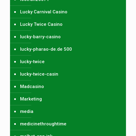
Lucky Carnival Casino
Lucky Twice Casino
lucky-barry-casino
lucky-pharao-de.de 500
lucky-twice
lucky-twice-casin
Madcasino
Marketing
media
medicinethroughtime