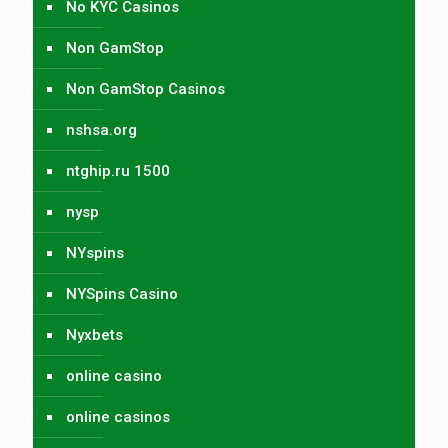
No KYC Casinos
Non GamStop
Non GamStop Casinos
nshsa.org
ntghip.ru 1500
nysp
NYspins
NYSpins Casino
Nyxbets
online casino
online casinos