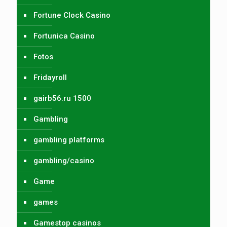
Fortune Clock Casino
Fortunica Casino
Fotos
Fridayroll
gairb56.ru 1500
Gambling
gambling platforms
gambling/casino
Game
games
Gamestop casinos