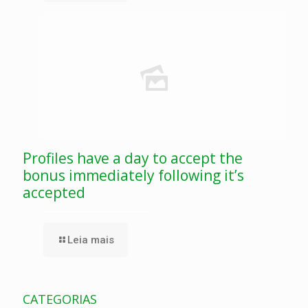
Profiles have a day to accept the
bonus immediately following it’s
accepted
Leia mais
CATEGORIAS