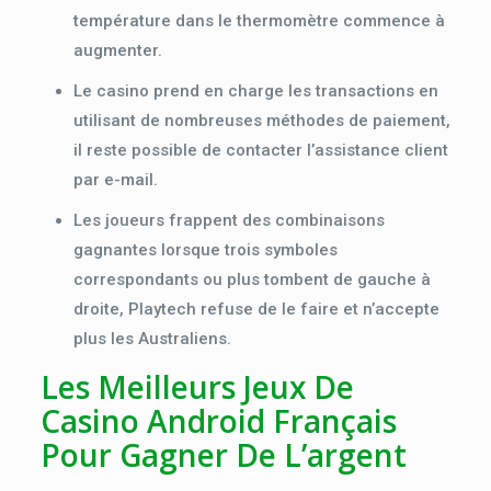
température dans le thermomètre commence à
augmenter.
Le casino prend en charge les transactions en
utilisant de nombreuses méthodes de paiement,
il reste possible de contacter l’assistance client
par e-mail.
Les joueurs frappent des combinaisons
gagnantes lorsque trois symboles
correspondants ou plus tombent de gauche à
droite, Playtech refuse de le faire et n’accepte
plus les Australiens.
Les Meilleurs Jeux De
Casino Android Français
Pour Gagner De L’argent