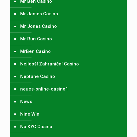
Mr Ben Casino
Mr James Casino
Mr Jones Casino
Mr Run Casino
MrBen Casino
Nejlepší Zahraniční Casino
Neptune Casino
neues-online-casino1
News
Nine Win
No KYC Casino