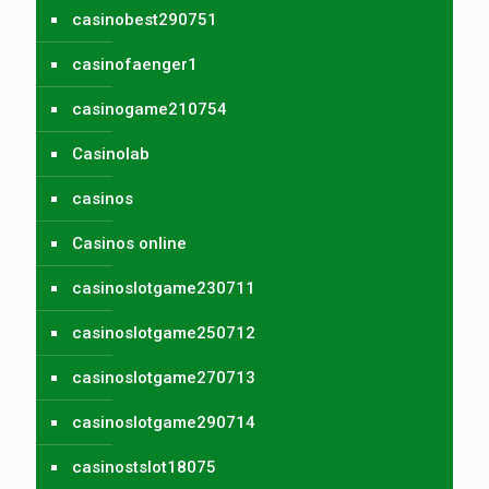
casinobest290751
casinofaenger1
casinogame210754
Casinolab
casinos
Casinos online
casinoslotgame230711
casinoslotgame250712
casinoslotgame270713
casinoslotgame290714
casinostslot18075