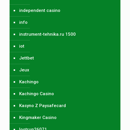
independent casino
info
instrument-tehnika.ru 1500
iot
Jettbet
Jeux
Kachingo
Kachingo Casino
Kasyno Z Paysafecard
Kingmaker Casino
lootrun26071