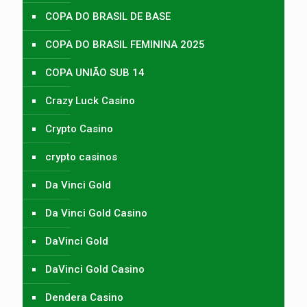
COPA DO BRASIL DE BASE
COPA DO BRASIL FEMININA 2025
COPA UNIÃO SUB 14
Crazy Luck Casino
Crypto Casino
crypto casinos
Da Vinci Gold
Da Vinci Gold Casino
DaVinci Gold
DaVinci Gold Casino
Dendera Casino