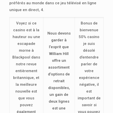
préférés au monde dans ce jeu télévisé en ligne
unique en direct, 4.
Voyez si ce
Bonus de
casino est à la
bienvenue
Nous devons
hauteur ou une
50% casino
garder à
escapade
je suis
l’esprit que
morne à
désolé
William Hill
Blackpool dans
d’entendre
offre un
notre revue
parler de
assortiment
entièrement
votre
d’options de
britannique, et
expérience
retrait
la meilleure
négative, il
disponibles,
nouvelle est
est
un gain de
que vous
important de
deux lignes
pouvez
savoir si
est une
également
vous pouvez