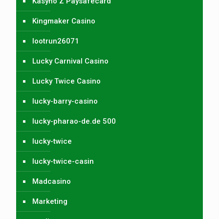
Kasyno Z Paysafecard
Kingmaker Casino
lootrun26071
Lucky Carnival Casino
Lucky Twice Casino
lucky-barry-casino
lucky-pharao-de.de 500
lucky-twice
lucky-twice-casin
Madcasino
Marketing