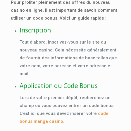
Pour profiter pleinement des offres du nouveau
casino en ligne, il est important de savoir comment
utiliser un code bonus. Voici un guide rapide :
Inscription
Tout d’abord, inscrivez-vous sur le site du
nouveau casino. Cela nécessite généralement
de fournir des informations de base telles que
votre nom, votre adresse et votre adresse e-
mail.
Application du Code Bonus
Lors de votre premier dépôt, recherchez un
champ où vous pouvez entrer un code bonus.
C’est ici que vous devez insérer votre
code
bonus manga casino
.