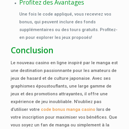
Profitez des Avantages
Une fois le code appliqué, vous recevrez vos
bonus, qui peuvent inclure des fonds
supplémentaires ou des tours gratuits. Profitez-
en pour explorer les jeux proposés!
Conclusion
Le nouveau casino en ligne inspiré par le manga est
une destination passionnante pour les amateurs de
jeux de hasard et de culture japonaise. Avec ses
graphismes époustouflants, une large gamme de
jeux et des promotions attrayantes, il offre une
expérience de jeu inoubliable. N’oubliez pas
d’utiliser votre
code bonus manga casino
lors de
votre inscription pour maximiser vos bénéfices. Que
vous soyez un fan de manga ou simplement à la