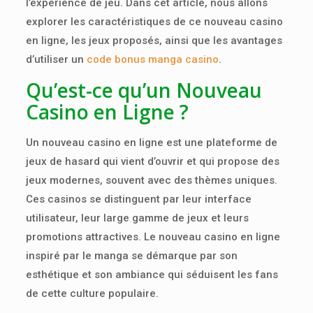
l’expérience de jeu. Dans cet article, nous allons
explorer les caractéristiques de ce nouveau casino
en ligne, les jeux proposés, ainsi que les avantages
d’utiliser un
code bonus manga casino
.
Qu’est-ce qu’un Nouveau
Casino en Ligne ?
Un nouveau casino en ligne est une plateforme de
jeux de hasard qui vient d’ouvrir et qui propose des
jeux modernes, souvent avec des thèmes uniques.
Ces casinos se distinguent par leur interface
utilisateur, leur large gamme de jeux et leurs
promotions attractives. Le nouveau casino en ligne
inspiré par le manga se démarque par son
esthétique et son ambiance qui séduisent les fans
de cette culture populaire.