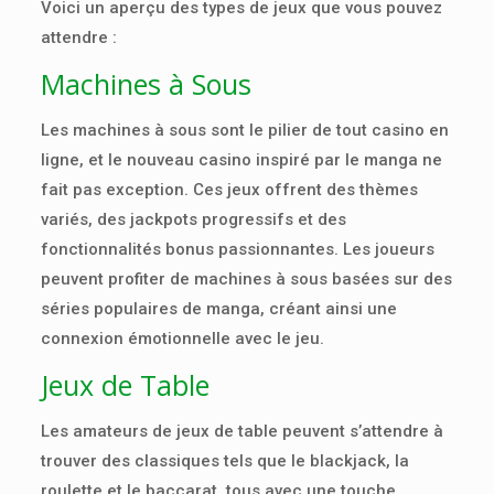
Voici un aperçu des types de jeux que vous pouvez
attendre :
Machines à Sous
Les machines à sous sont le pilier de tout casino en
ligne, et le nouveau casino inspiré par le manga ne
fait pas exception. Ces jeux offrent des thèmes
variés, des jackpots progressifs et des
fonctionnalités bonus passionnantes. Les joueurs
peuvent profiter de machines à sous basées sur des
séries populaires de manga, créant ainsi une
connexion émotionnelle avec le jeu.
Jeux de Table
Les amateurs de jeux de table peuvent s’attendre à
trouver des classiques tels que le blackjack, la
roulette et le baccarat, tous avec une touche