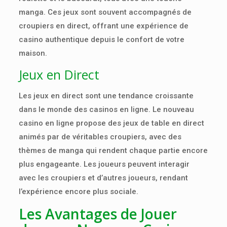
manga. Ces jeux sont souvent accompagnés de
croupiers en direct, offrant une expérience de
casino authentique depuis le confort de votre
maison.
Jeux en Direct
Les jeux en direct sont une tendance croissante
dans le monde des casinos en ligne. Le nouveau
casino en ligne propose des jeux de table en direct
animés par de véritables croupiers, avec des
thèmes de manga qui rendent chaque partie encore
plus engageante. Les joueurs peuvent interagir
avec les croupiers et d’autres joueurs, rendant
l’expérience encore plus sociale.
Les Avantages de Jouer