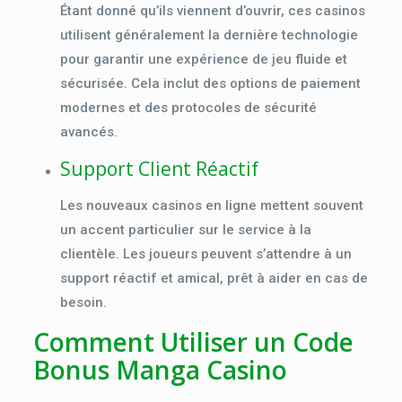
Étant donné qu’ils viennent d’ouvrir, ces casinos
utilisent généralement la dernière technologie
pour garantir une expérience de jeu fluide et
sécurisée. Cela inclut des options de paiement
modernes et des protocoles de sécurité
avancés.
Support Client Réactif
Les nouveaux casinos en ligne mettent souvent
un accent particulier sur le service à la
clientèle. Les joueurs peuvent s’attendre à un
support réactif et amical, prêt à aider en cas de
besoin.
Comment Utiliser un Code
Bonus Manga Casino