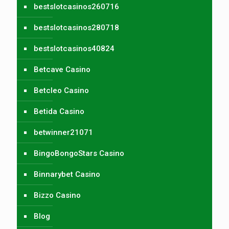
bestslotcasinos260716
bestslotcasinos280718
bestslotcasinos40824
Betcave Casino
Betcleo Casino
Betida Casino
betwinner21071
BingoBongoStars Casino
Binnarybet Casino
Bizzo Casino
Blog