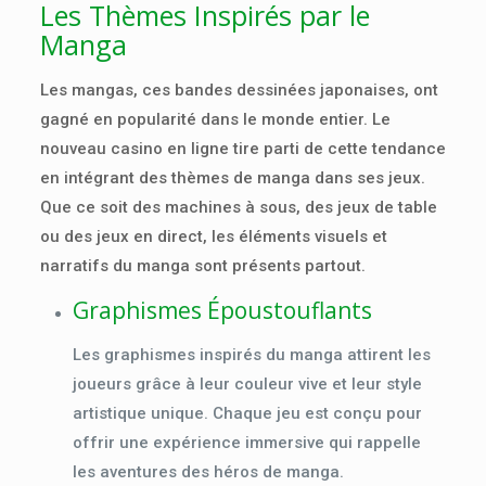
Les Thèmes Inspirés par le
Manga
Les mangas, ces bandes dessinées japonaises, ont
gagné en popularité dans le monde entier. Le
nouveau casino en ligne tire parti de cette tendance
en intégrant des thèmes de manga dans ses jeux.
Que ce soit des machines à sous, des jeux de table
ou des jeux en direct, les éléments visuels et
narratifs du manga sont présents partout.
Graphismes Époustouflants
Les graphismes inspirés du manga attirent les
joueurs grâce à leur couleur vive et leur style
artistique unique. Chaque jeu est conçu pour
offrir une expérience immersive qui rappelle
les aventures des héros de manga.