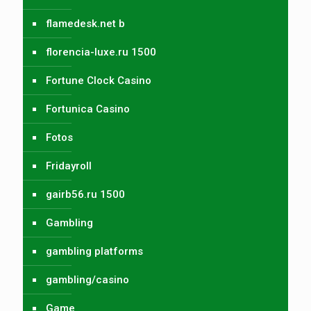
flamedesk.net b
florencia-luxe.ru 1500
Fortune Clock Casino
Fortunica Casino
Fotos
Fridayroll
gairb56.ru 1500
Gambling
gambling platforms
gambling/casino
Game