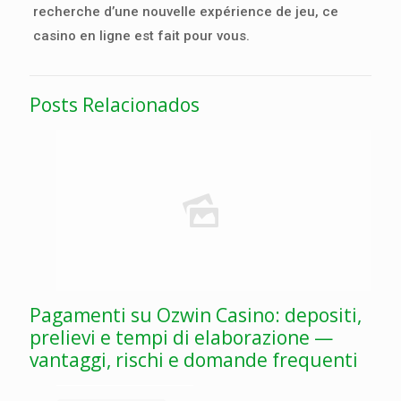
recherche d’une nouvelle expérience de jeu, ce
casino en ligne est fait pour vous.
Posts Relacionados
Pagamenti su Ozwin Casino: depositi,
prelievi e tempi di elaborazione —
vantaggi, rischi e domande frequenti