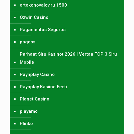
ortokonovalov.ru 1500
Ozwin Casino
Pagamentos Seguros
pagess
Parhaat Siru Kasinot 2026 | Vertaa TOP 3 Siru
Mobile
Paynplay Casino
Paynplay Kasiino Eesti
Planet Casino
playamo
Plinko