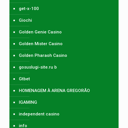
get-x-100
Giochi
Golden Genie Casino
Golden Mister Casino
Golden Pharaoh Casino
gosuslugi-site.ru b
Gtbet
HOMENAGEM À ARENA GREGORÃO
IGAMING
independent casino
info