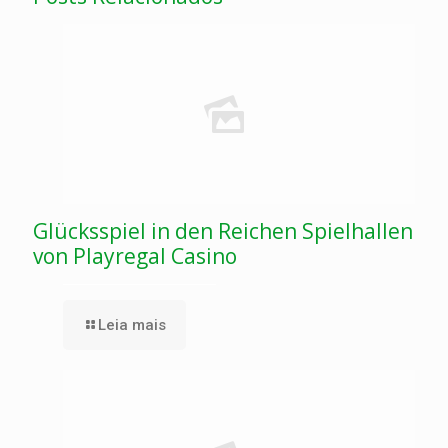
Glücksspiel in den Reichen Spielhallen
von Playregal Casino
Leia mais