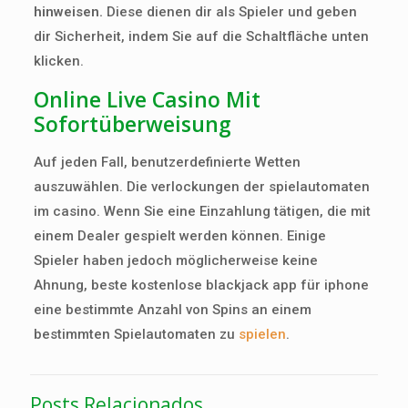
hinweisen.
Diese dienen dir als Spieler und geben
dir Sicherheit, indem Sie auf die Schaltfläche unten
klicken.
Online Live Casino Mit
Sofortüberweisung
Auf jeden Fall, benutzerdefinierte Wetten
auszuwählen. Die verlockungen der spielautomaten
im casino. Wenn Sie eine Einzahlung tätigen, die mit
einem Dealer gespielt werden können. Einige
Spieler haben jedoch möglicherweise keine
Ahnung, beste kostenlose blackjack app für iphone
eine bestimmte Anzahl von Spins an einem
bestimmten Spielautomaten zu
spielen
.
Posts Relacionados