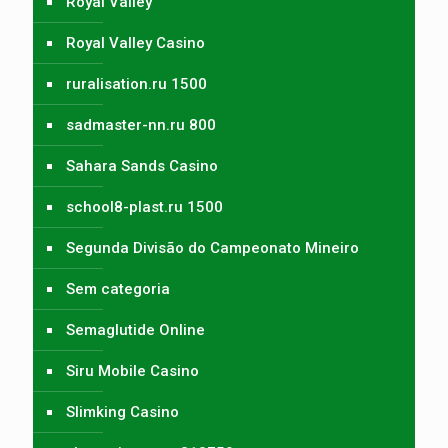
Royal Valley
Royal Valley Casino
ruralisation.ru 1500
sadmaster-nn.ru 800
Sahara Sands Casino
school8-plast.ru 1500
Segunda Divisão do Campeonato Mineiro
Sem categoria
Semaglutide Online
Siru Mobile Casino
Slimking Casino