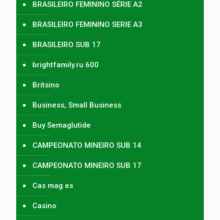
BRASILEIRO FEMININO SÉRIE A2
BRASILEIRO FEMININO SERIE A3
BRASILEIRO SUB 17
brightfamily.ru 600
Britsino
Business, Small Business
Buy Semaglutide
CAMPEONATO MINEIRO SUB 14
CAMPEONATO MINEIRO SUB 17
Cas mag es
Casino