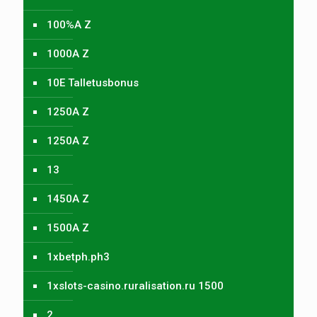
100%A Z
1000A Z
10E Talletusbonus
1250A Z
1250A Z
13
1450A Z
1500A Z
1xbetph.ph3
1xslots-casino.ruralisation.ru 1500
2