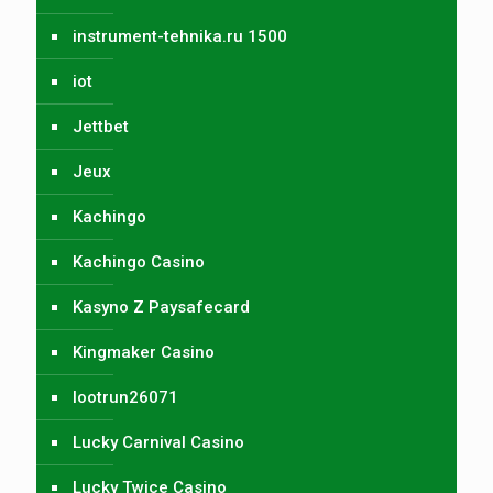
instrument-tehnika.ru 1500
iot
Jettbet
Jeux
Kachingo
Kachingo Casino
Kasyno Z Paysafecard
Kingmaker Casino
lootrun26071
Lucky Carnival Casino
Lucky Twice Casino