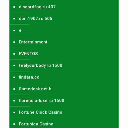
discordfaq.ru 407
dom1907.ru 505
e
Entertainment
EVENTOS
feelyourbody.ru 1500
findara.co
flamedesk.net b
florencia-luxe.ru 1500
Fortune Clock Casino
Fortunica Casino