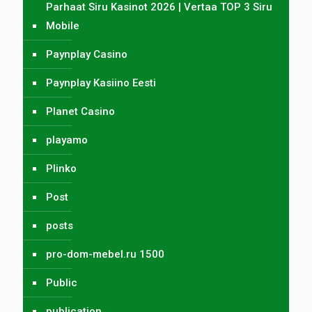
Parhaat Siru Kasinot 2026 | Vertaa TOP 3 Siru
Mobile
Paynplay Casino
Paynplay Kasiino Eesti
Planet Casino
playamo
Plinko
Post
posts
pro-dom-mebel.ru 1500
Public
publication