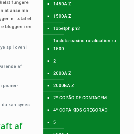
helst fungere
1450A Z
ven at anse ma
1500A Z
gen er total et
re bloggen i en
1xbetph.ph3
1xslots-casino.ruralisation.ru
ye spil oven i
1500
2
svarende af
2000A Z
en pioner-
2000BA Z
2º COPÃO DE CONTAGEM
u du kan synes
4ª COPA KIDS GREGORÃO
5
aft af