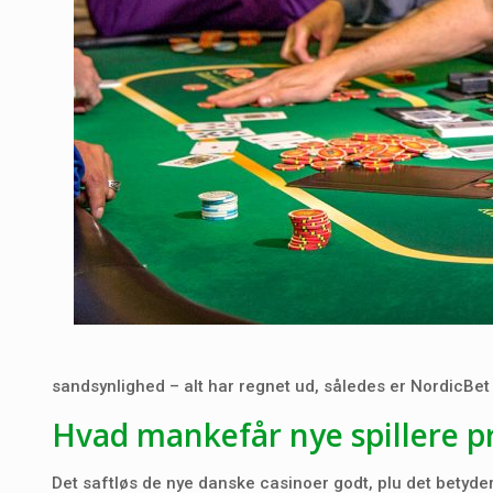
sandsynlighed – alt har regnet ud, således er NordicBet
Hvad mankefår nye spillere p
Det saftløs de nye danske casinoer godt, plu det betyder