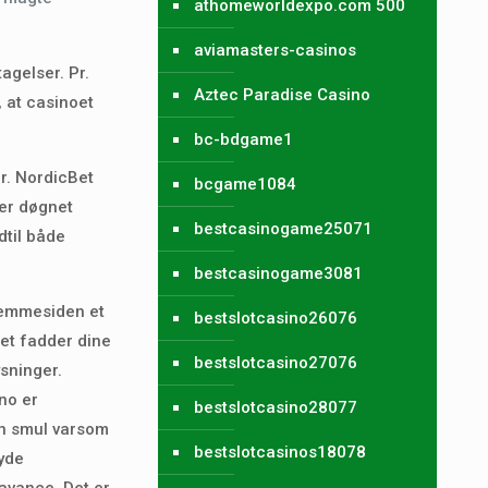
athomeworldexpo.com 500
aviamasters-casinos
gelser. Pr.
Aztec Paradise Casino
, at casinoet
bc-bdgame1
er. NordicBet
bcgame1084
ker døgnet
bestcasinogame25071
dtil både
bestcasinogame3081
jemmesiden et
bestslotcasino26076
ket fadder dine
bestslotcasino27076
sninger.
no er
bestslotcasino28077
en smul varsom
bestslotcasinos18078
byde