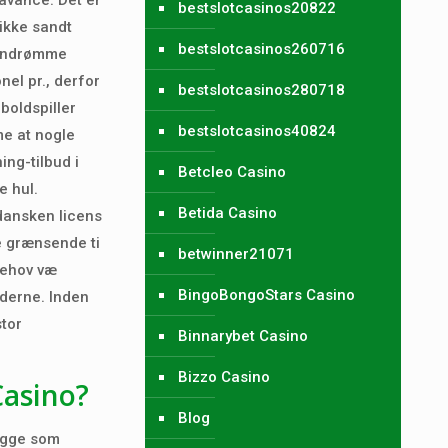
vance. Det er
bestslotcasinos20822
 ikke sandt
bestslotcasinos260716
 indrømme
nel pr., derfor
bestslotcasinos280718
boldspiller
bestslotcasinos40824
e at nogle
ing-tilbud i
Betcleo Casino
e hul.
Betida Casino
dansken licens
e grænsende ti
betwinner21071
behov væ
BingoBongoStars Casino
derne. Inden
stor
Binnarybet Casino
Bizzo Casino
Casino?
Blog
bygge som