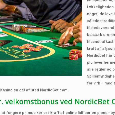
kampagner og a
i virkeligheden
noget, de lave
således traditio
tilstedeværend 
bersærk drømm
tilsendt afkastn
kraft af afjævn
Nordicbet har 
plu lever herm
alle regler og 
Spillemyndighe
for virk – med 
 Kasino en del af sted NordicBet.com.
r. velkomstbonus ved NordicBet 
 at fungere pr. musiker er i kraft af online lidt bor en pioner-