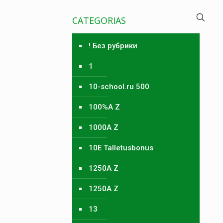
CATEGORIAS
! Без рубрики
1
10-school.ru 500
100%A Z
1000A Z
10E Talletusbonus
1250A Z
1250A Z
13