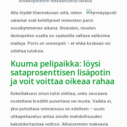
kolikkopeleihin mekaanisella tavalla.
Alta löydät tilannekuvan siitä, miten
satamat ovat kehittyneet viimeisten parin
vuosikymmenen aikana. Ilmaisten, muuten
demopelien osalta on saatavilla valtava valikoima
malleja. Ports on onnenpeli – et ehkä koskaan voi
odottaa tuloksia.
Kuuma pelipaikka: löysi
sataprosenttisen lisäpotin
ja voit voittaa oikeaa rahaa
Kokeillaksesi sinun tulisi olettaa, onko seuraava
nostettava krediitti punertava vai musta. Vaikka ei,
yksi puhuttava ominaisuus on edelleen – uusin
uhkapeliasetus antaa sinulle mahdollisuuden
kaksinkertaistaa voittosi. Alhaisemmin maksavia