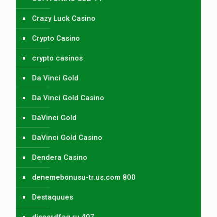
Crazy Luck Casino
Crypto Casino
crypto casinos
Da Vinci Gold
Da Vinci Gold Casino
DaVinci Gold
DaVinci Gold Casino
Dendera Casino
denemebonusu-tr.us.com 800
Destaquues