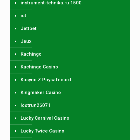
instrument-tehnika.ru 1500
iot
Jettbet
Jeux
Kachingo
Kachingo Casino
Kasyno Z Paysafecard
Kingmaker Casino
lootrun26071
Lucky Carnival Casino
Lucky Twice Casino