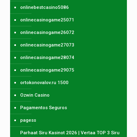
onlinebestcasino5086
onlinecasinogame25071
onlinecasinogame26072
onlinecasinogame27073
onlinecasinogame28074
onlinecasinogame29075
ortokonovalov.ru 1500
Ozwin Casino
Pagamentos Seguros
pagess
Parhaat Siru Kasinot 2026 | Vertaa TOP 3 Siru