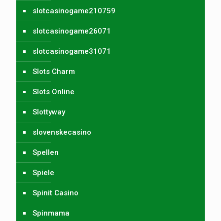
slotcasinogame210759
slotcasinogame26071
slotcasinogame31071
Slots Charm
Slots Online
Slottyway
slovenskecasino
Spellen
Spiele
Spinit Casino
Spinmama