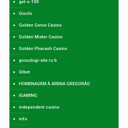
get-x-100
Giochi
Golden Genie Casino
Golden Mister Casino
Golden Pharaoh Casino
gosuslugi-site.ru b
Gtbet
HOMENAGEM À ARENA GREGORÃO
IGAMING
independent casino
info