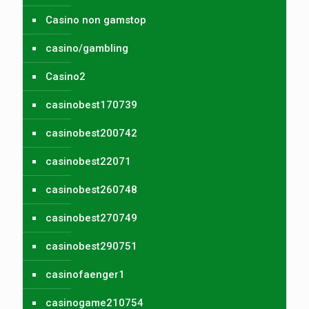
Casino non gamstop
casino/gambling
Casino2
casinobest170739
casinobest200742
casinobest22071
casinobest260748
casinobest270749
casinobest290751
casinofaenger1
casinogame210754