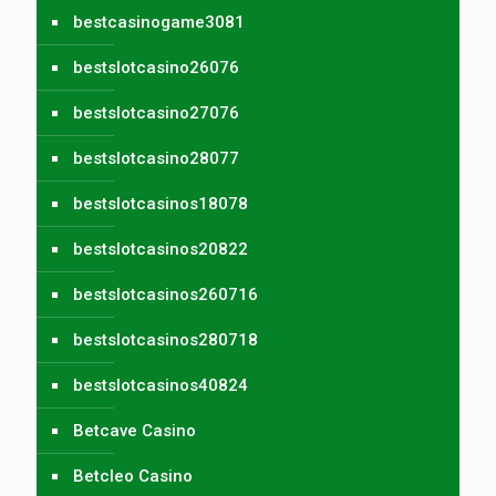
bestcasinogame3081
bestslotcasino26076
bestslotcasino27076
bestslotcasino28077
bestslotcasinos18078
bestslotcasinos20822
bestslotcasinos260716
bestslotcasinos280718
bestslotcasinos40824
Betcave Casino
Betcleo Casino