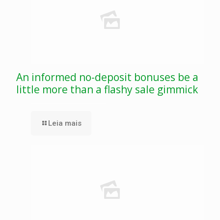
An informed no-deposit bonuses be a
little more than a flashy sale gimmick
Leia mais