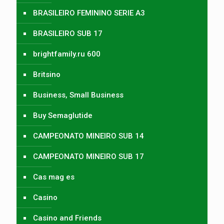
BRASILEIRO FEMININO SERIE A3
BRASILEIRO SUB 17
brightfamily.ru 600
Britsino
Business, Small Business
Buy Semaglutide
CAMPEONATO MINEIRO SUB 14
CAMPEONATO MINEIRO SUB 17
Cas mag es
Casino
Casino and Friends