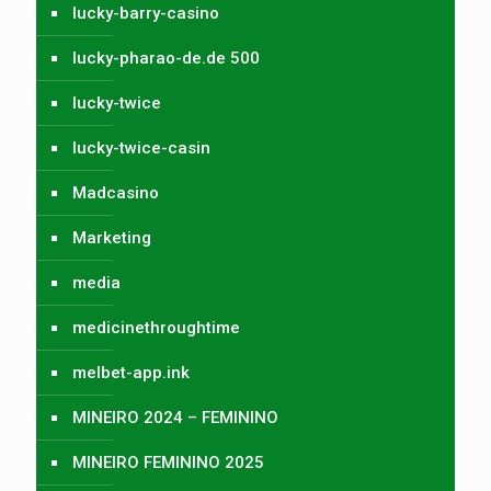
lucky-barry-casino
lucky-pharao-de.de 500
lucky-twice
lucky-twice-casin
Madcasino
Marketing
media
medicinethroughtime
melbet-app.ink
MINEIRO 2024 – FEMININO
MINEIRO FEMININO 2025