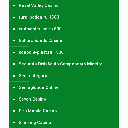
Royal Valley Casino
ruralisation.ru 1500
sadmaster-nn.ru 800
Sahara Sands Casino
school8-plast.ru 1500
Segunda Divisão do Campeonato Mineiro
Sem categoria
Semaglutide Online
Seven Casino
Siru Mobile Casino
Slimking Casino