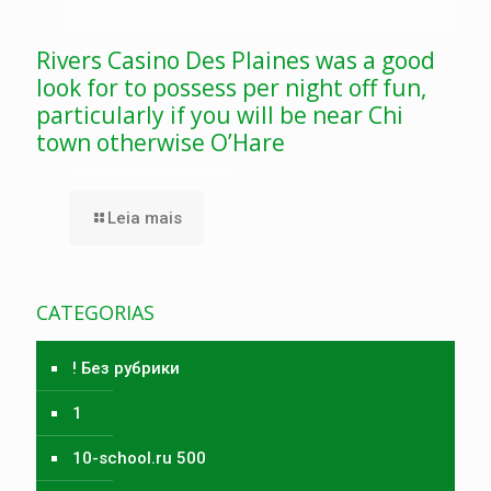
Rivers Casino Des Plaines was a good
look for to possess per night off fun,
particularly if you will be near Chi
town otherwise O’Hare
Leia mais
CATEGORIAS
! Без рубрики
1
10-school.ru 500