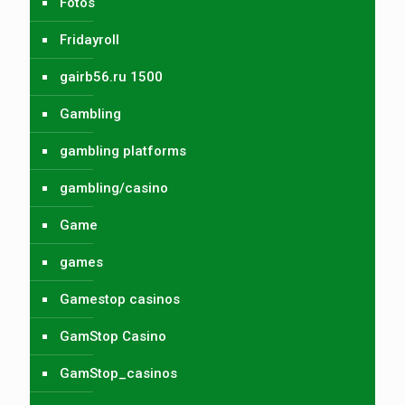
Fotos
Fridayroll
gairb56.ru 1500
Gambling
gambling platforms
gambling/casino
Game
games
Gamestop casinos
GamStop Casino
GamStop_casinos