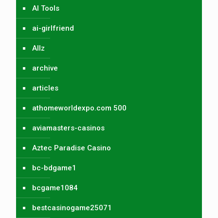
AI Tools
ai-girlfriend
Allz
archive
articles
athomeworldexpo.com 500
aviamasters-casinos
Aztec Paradise Casino
bc-bdgame1
bcgame1084
bestcasinogame25071