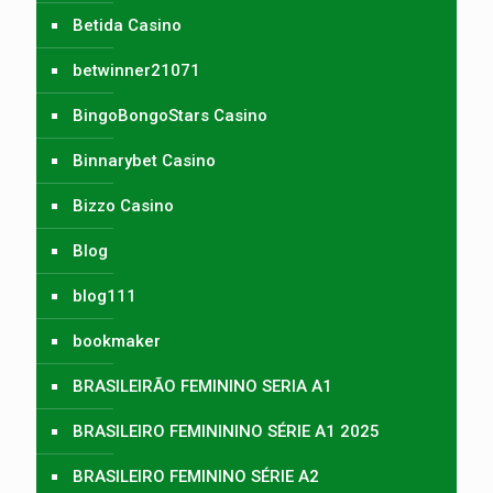
Betida Casino
betwinner21071
BingoBongoStars Casino
Binnarybet Casino
Bizzo Casino
Blog
blog111
bookmaker
BRASILEIRÃO FEMININO SERIA A1
BRASILEIRO FEMINININO SÉRIE A1 2025
BRASILEIRO FEMININO SÉRIE A2