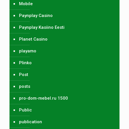
Mobile
Paynplay Casino
Paynplay Kasiino Eesti
Planet Casino
playamo
Plinko
Post
posts
pro-dom-mebel.ru 1500
Public
publication