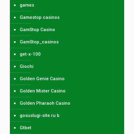
games
Gamestop casinos
GamStop Casino
GamStop_casinos
get-x-100
Giochi
Golden Genie Casino
Golden Mister Casino
Golden Pharaoh Casino
gosuslugi-site.ru b
Gtbet