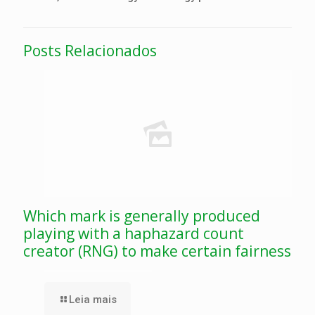
Posts Relacionados
Which mark is generally produced
playing with a haphazard count
creator (RNG) to make certain fairness
Leia mais