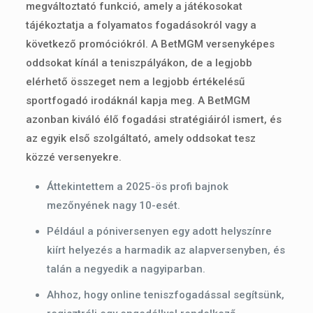
megváltoztató funkció, amely a játékosokat
tájékoztatja a folyamatos fogadásokról vagy a
következő promóciókról. A BetMGM versenyképes
oddsokat kínál a teniszpályákon, de a legjobb
elérhető összeget nem a legjobb értékelésű
sportfogadó irodáknál kapja meg. A BetMGM
azonban kiváló élő fogadási stratégiáiról ismert, és
az egyik első szolgáltató, amely oddsokat tesz
közzé versenyekre.
Áttekintettem a 2025-ös profi bajnok
mezőnyének nagy 10-esét.
Például a póniversenyen egy adott helyszínre
kiírt helyezés a harmadik az alapversenyben, és
talán a negyedik a nagyiparban.
Ahhoz, hogy online teniszfogadással segítsünk,