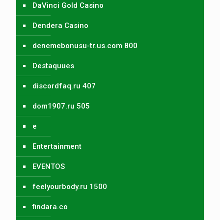
DaVinci Gold Casino
Dendera Casino
denemebonusu-tr.us.com 800
Destaquues
discordfaq.ru 407
dom1907.ru 505
e
Entertainment
EVENTOS
feelyourbody.ru 1500
findara.co