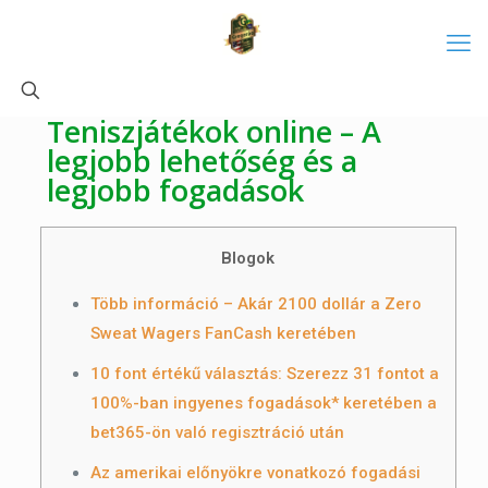
Teniszjátékok online – A
legjobb lehetőség és a
legjobb fogadások
Blogok
Több információ – Akár 2100 dollár a Zero
Sweat Wagers FanCash keretében
10 font értékű választás: Szerezz 31 fontot a
100%-ban ingyenes fogadások* keretében a
bet365-ön való regisztráció után
Az amerikai előnyökre vonatkozó fogadási