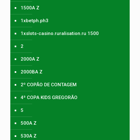
1500A Z
1xbetph.ph3
1xslots-casino.ruralisation.ru 1500
2
2000A Z
2000BA Z
2º COPÃO DE CONTAGEM
4ª COPA KIDS GREGORÃO
5
500A Z
530A Z