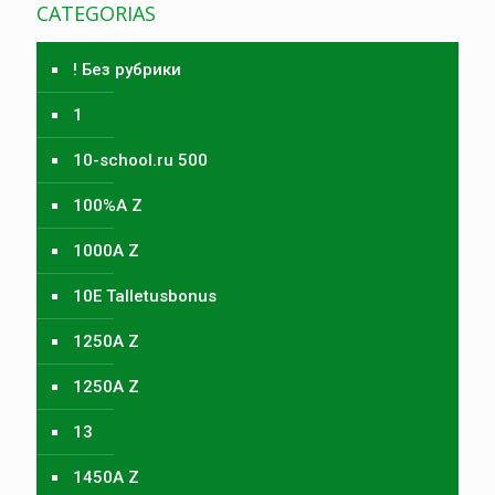
CATEGORIAS
! Без рубрики
1
10-school.ru 500
100%A Z
1000A Z
10E Talletusbonus
1250A Z
1250A Z
13
1450A Z