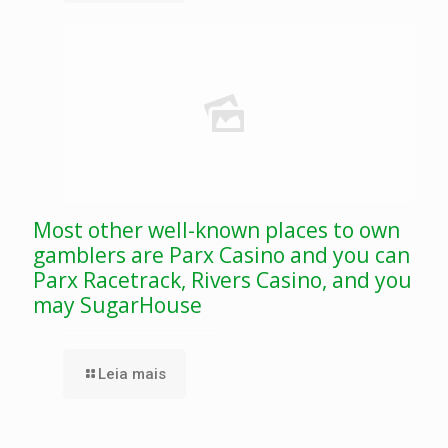
Most other well-known places to own
gamblers are Parx Casino and you can
Parx Racetrack, Rivers Casino, and you
may SugarHouse
Leia mais