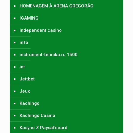
HOMENAGEM À ARENA GREGORÃO
IGAMING
independent casino
info
instrument-tehnika.ru 1500
iot
Jettbet
Jeux
Kachingo
Kachingo Casino
Kasyno Z Paysafecard