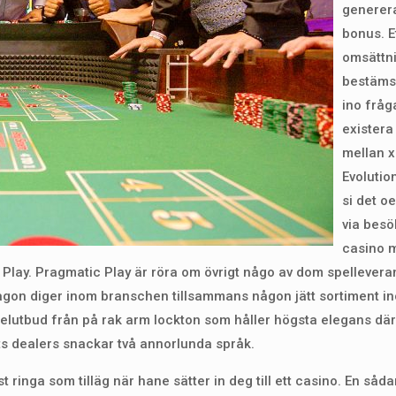
generer
bonus. E
omsättn
bestäms 
ino fråg
existera
mellan x
Evolutio
si det oe
via bes
casino 
c Play. Pragmatic Play är röra om övrigt någo av dom spellever
någon diger inom branschen tillsammans någon jätt sortiment ino
pelutbud från på rak arm lockton som håller högsta elegans där
ts dealers snackar två annorlunda språk.
 ringa som tilläg när hane sätter in deg till ett casino. En såd