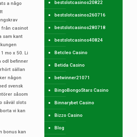
bestslotcasinos20822
ats a någo
tt
bestslotcasinos260716
ingskrav
bestslotcasinos280718
från casinot
a sam kant
bestslotcasinos40824
 kungen
Betcleo Casino
 1 mo x 50. Li
n odl befinner
Betida Casino
rhört sällan
öker någon
betwinner21071
med svensk
BingoBongoStars Casino
antörer såsom
 såväl slots
Binnarybet Casino
borta vi kan
Bizzo Casino
Blog
an bonus kan