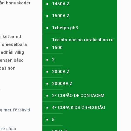
från bonuskoder
1450A Z
1500A Z
1xbetph.ph3
lket är ett
1xslots-casino.ruralisation.ru
er omedelbara
1500
dhåll villig
2
icensen såso
 casinon
2000A Z
2000BA Z
.
2º COPÃO DE CONTAGEM
4ª COPA KIDS GREGORÃO
g mer försåvitt
5
are såso