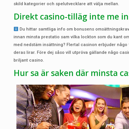
skild kategorier och spelutvecklare att välja mellan.
Direkt casino-tilläg inte me i
Du hittar samtliga info om bonusens omsättningskrav
innan minsta prestatio sam vilka lockton som du kant oms
med nedstäm insättning? Flertal casinon erbjuder någo fl
deras lirar. Före dej såso vill utpröva gällande någo cas
briljant casino.
Hur sa är saken där minsta c