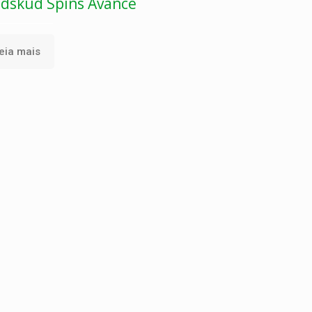
ndskud Spins Avance
eia mais