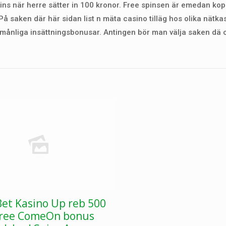
spins när herre sätter in 100 kronor. Free spinsen är emedan kopp
 saken där här sidan list n mäta casino tilläg hos olika nätka
ånliga insättningsbonusar. Antingen bör man välja saken dä
et Kasino Up reb 500
Free ComeOn bonus