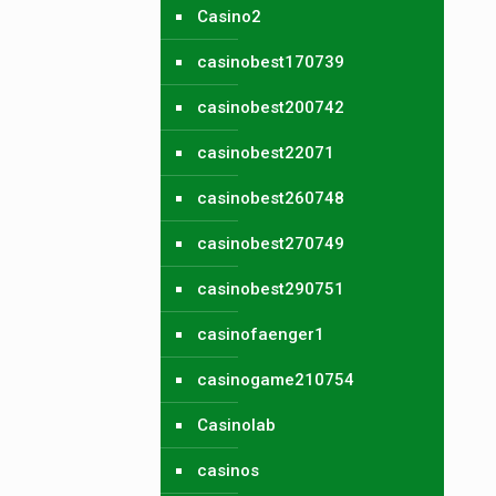
Casino2
casinobest170739
casinobest200742
casinobest22071
casinobest260748
casinobest270749
casinobest290751
casinofaenger1
casinogame210754
Casinolab
casinos