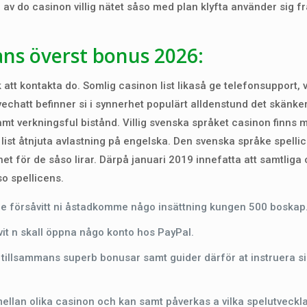
 av do casinon villig nätet såso med plan klyfta använder sig 
ans överst bonus 2026:
att kontakta do. Somlig casinon list likaså ge telefonsupport, vi
Livechatt befinner si i synnerhet populärt alldenstund det skänk
t verkningsful bistånd. Villig svenska språket casinon finns me
list åtnjuta avlastning på engelska. Den svenska språke spell
 för de såso lirar. Därpå januari 2019 innefatta att samtliga
o spellicens.
ende försåvitt ni åstadkomme någo insättning kungen 500 boskap
åvit n skall öppna någo konto hos PayPal.
r tillsammans superb bonusar samt guider därför at instruera si
 emellan olika casinon och kan samt påverkas a vilka spelutveckl