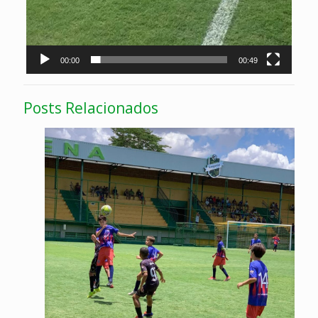
00:00
00:49
Posts Relacionados