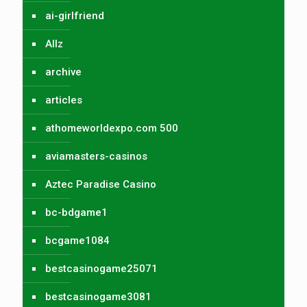
ai-girlfriend
Allz
archive
articles
athomeworldexpo.com 500
aviamasters-casinos
Aztec Paradise Casino
bc-bdgame1
bcgame1084
bestcasinogame25071
bestcasinogame3081