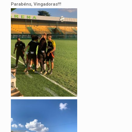
Parabéns, Vingadoras!!!