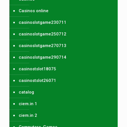
Casinos online
casinoslotgame230711
casinoslotgame250712
casinoslotgame270713
casinoslotgame290714
casinostslot18075
casinostslot26071
catalog
ciem.in 1
ciem.in 2