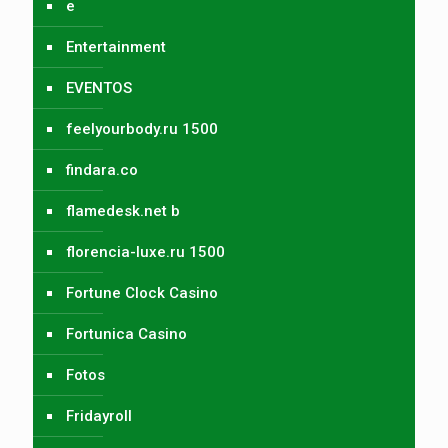
e
Entertainment
EVENTOS
feelyourbody.ru 1500
findara.co
flamedesk.net b
florencia-luxe.ru 1500
Fortune Clock Casino
Fortunica Casino
Fotos
Fridayroll