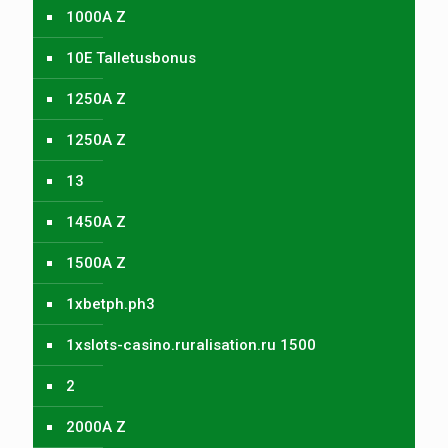
1000A Z
10E Talletusbonus
1250A Z
1250A Z
13
1450A Z
1500A Z
1xbetph.ph3
1xslots-casino.ruralisation.ru 1500
2
2000A Z