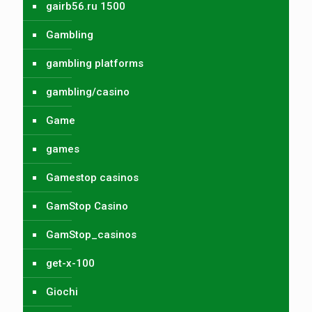
gairb56.ru 1500
Gambling
gambling platforms
gambling/casino
Game
games
Gamestop casinos
GamStop Casino
GamStop_casinos
get-x-100
Giochi