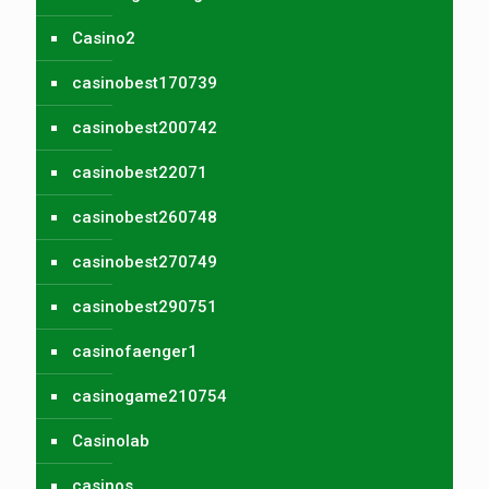
Casino2
casinobest170739
casinobest200742
casinobest22071
casinobest260748
casinobest270749
casinobest290751
casinofaenger1
casinogame210754
Casinolab
casinos