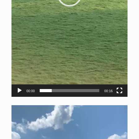
00:00
00:16
Tocador
de
vídeo