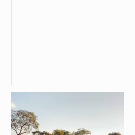
Tocador
de
vídeo