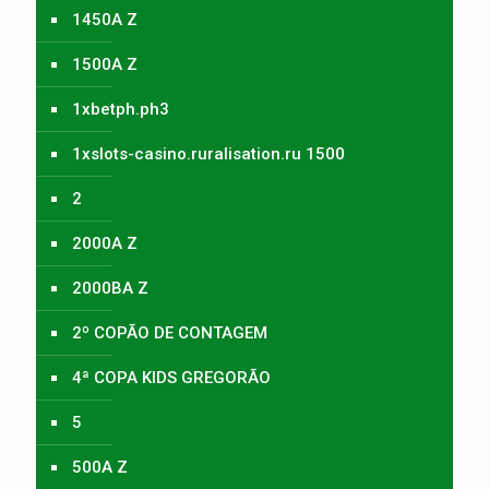
1450A Z
1500A Z
1xbetph.ph3
1xslots-casino.ruralisation.ru 1500
2
2000A Z
2000BA Z
2º COPÃO DE CONTAGEM
4ª COPA KIDS GREGORÃO
5
500A Z