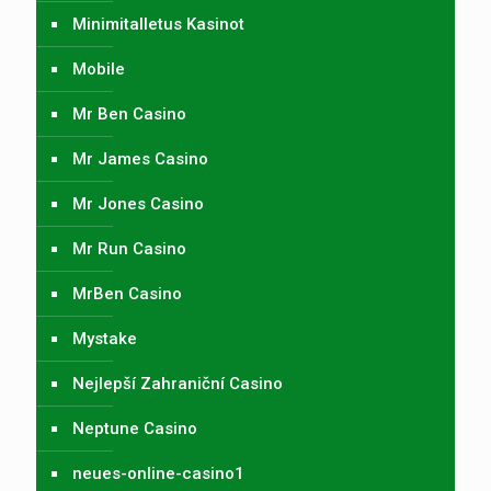
Minimitalletus Kasinot
Mobile
Mr Ben Casino
Mr James Casino
Mr Jones Casino
Mr Run Casino
MrBen Casino
Mystake
Nejlepší Zahraniční Casino
Neptune Casino
neues-online-casino1