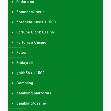
findara.co
flamedesk.net b
florencia-luxe.ru 1500
Fortune Clock Casino
Fortunica Casino
Fotos
Fridayroll
gairb56.ru 1500
Gambling
gambling platforms
gambling/casino