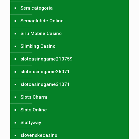
Sem categoria
Semaglutide Online
Siru Mobile Casino
Slimking Casino
slotcasinogame210759
slotcasinogame26071
slotcasinogame31071
Slots Charm
Slots Online
Slottyway
slovenskecasino