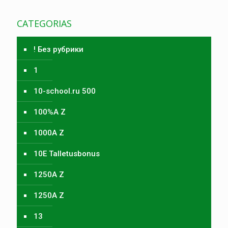
CATEGORIAS
! Без рубрики
1
10-school.ru 500
100%A Z
1000A Z
10E Talletusbonus
1250A Z
1250A Z
13