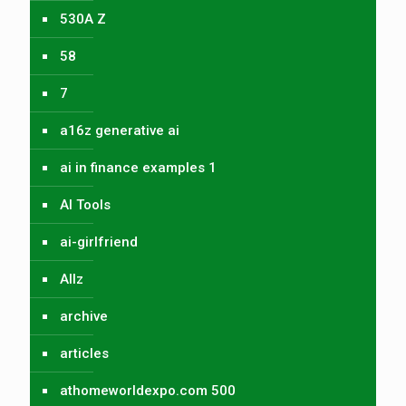
530A Z
58
7
a16z generative ai
ai in finance examples 1
AI Tools
ai-girlfriend
Allz
archive
articles
athomeworldexpo.com 500