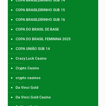
COPA BRASILEIRINHO SUB 14
COPA BRASILEIRINHO SUB 15
COPA BRASILEIRINHO SUB 16
COPA DO BRASIL DE BASE
COPA DO BRASIL FEMININA 2025
COPA UNIÃO SUB 14
Crazy Luck Casino
Crypto Casino
crypto casinos
Da Vinci Gold
Da Vinci Gold Casino