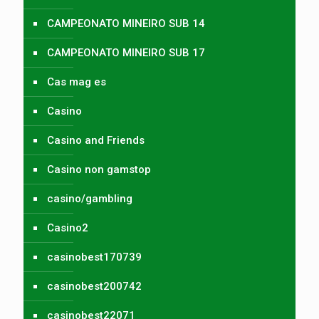
CAMPEONATO MINEIRO SUB 14
CAMPEONATO MINEIRO SUB 17
Cas mag es
Casino
Casino and Friends
Casino non gamstop
casino/gambling
Casino2
casinobest170739
casinobest200742
casinobest22071