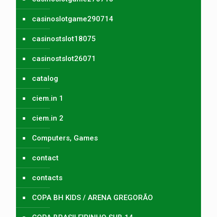
casinoslotgame290714
casinostslot18075
casinostslot26071
catalog
ciem.in 1
ciem.in 2
Computers, Games
contact
contacts
COPA BH KIDS / ARENA GREGORÃO