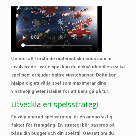
Genom att förstå de matematiska odds som är
involverade i varje spel kan du också identifiera vilka
spel som erbjuder bättre vinstchanser. Detta kan
hjälpa dig att välja spel som maximerar dina
vinstmöjligheter istället för att bara gå på tur.
Utveckla en spelsstrategi
En välplanerad spelsstrategi är en annan viktig
faktor för framgång. En strategi bör baseras på
både din budget och din spelstil. Oavsett om du