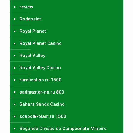
review
Rodeoslot
Royal Planet
Royal Planet Casino
Royal Valley
Royal Valley Casino
ruralisation.ru 1500
sadmaster-nn.ru 800
Sahara Sands Casino
school8-plast.ru 1500
Segunda Divisão do Campeonato Mineiro