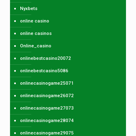
Nyxbets
online casino
online casinos
Online_casino
onlinebestcasino20072
onlinebestcasino5086
onlinecasinogame25071
onlinecasinogame26072
onlinecasinogame27073
onlinecasinogame28074
onlinecasinogame29075