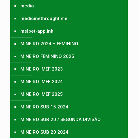
media
medicinethroughtime
melbet-app.ink
MINEIRO 2024 – FEMININO
MINEIRO FEMININO 2025
MINEIRO IMEF 2023
MINEIRO IMEF 2024
MINEIRO IMEF 2025
MINEIRO SUB 15 2024
MINEIRO SUB 20 / SEGUNDA DIVISÃO
MINEIRO SUB 20 2024