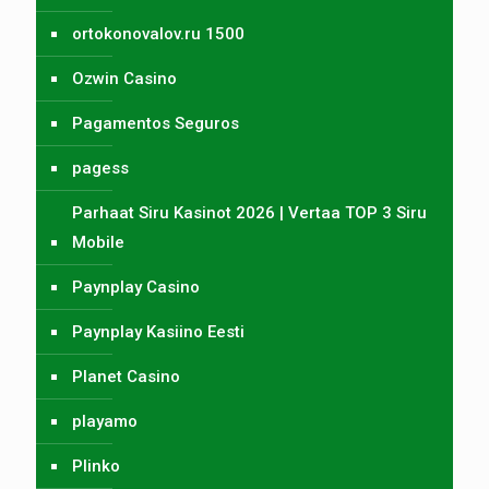
ortokonovalov.ru 1500
Ozwin Casino
Pagamentos Seguros
pagess
Parhaat Siru Kasinot 2026 | Vertaa TOP 3 Siru
Mobile
Paynplay Casino
Paynplay Kasiino Eesti
Planet Casino
playamo
Plinko