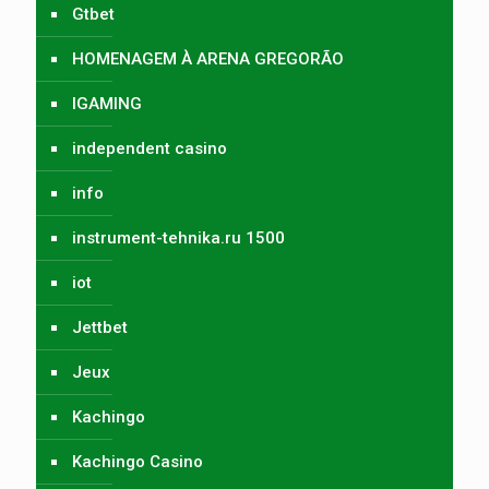
Gtbet
HOMENAGEM À ARENA GREGORÃO
IGAMING
independent casino
info
instrument-tehnika.ru 1500
iot
Jettbet
Jeux
Kachingo
Kachingo Casino