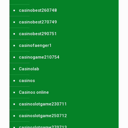
casinobest260748
casinobest270749
casinobest290751
casinofaenger1
casinogame210754
Casinolab
casinos
Casinos online
casinoslotgame230711
casinoslotgame250712
casinoslotgame270713