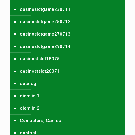
casinoslotgame230711
casinoslotgame250712
casinoslotgame270713
casinoslotgame290714
casinostslot18075
casinostslot26071
catalog
ciem.in 1
ciem.in 2
Computers, Games
contact