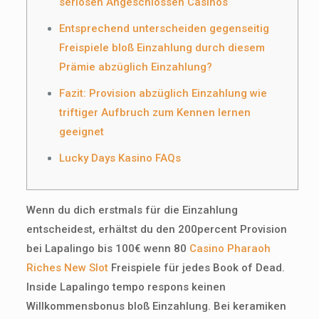
seriösen Angeschlossen Casinos
Entsprechend unterscheiden gegenseitig
Freispiele bloß Einzahlung durch diesem
Prämie abzüglich Einzahlung?
Fazit: Provision abzüglich Einzahlung wie
triftiger Aufbruch zum Kennen lernen
geeignet
Lucky Days Kasino FAQs
Wenn du dich erstmals für die Einzahlung
entscheidest, erhältst du den 200percent Provision
bei Lapalingo bis 100€ wenn 80
Casino Pharaoh
Riches New Slot
Freispiele für jedes Book of Dead.
Inside Lapalingo tempo respons keinen
Willkommensbonus bloß Einzahlung. Bei keramiken