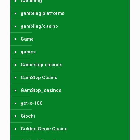
Gambling
gambling platforms
gambling/casino
Game
games
Gamestop casinos
GamStop Casino
GamStop_casinos
get-x-100
Giochi
Golden Genie Casino