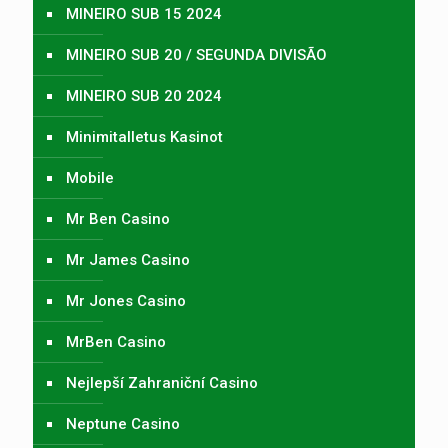
MINEIRO SUB 15 2024
MINEIRO SUB 20 / SEGUNDA DIVISÃO
MINEIRO SUB 20 2024
Minimitalletus Kasinot
Mobile
Mr Ben Casino
Mr James Casino
Mr Jones Casino
MrBen Casino
Nejlepší Zahraniční Casino
Neptune Casino