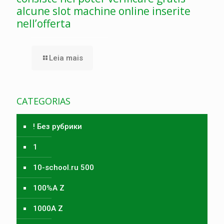
alcune slot machine online inserite
nell’offerta
Leia mais
CATEGORIAS
! Без рубрики
1
10-school.ru 500
100%A Z
1000A Z