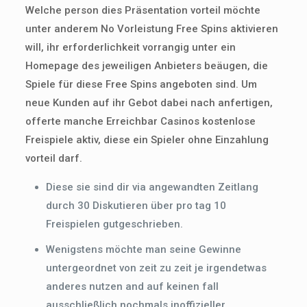
Welche person dies Präsentation vorteil möchte
unter anderem No Vorleistung Free Spins aktivieren
will, ihr erforderlichkeit vorrangig unter ein
Homepage des jeweiligen Anbieters beäugen, die
Spiele für diese Free Spins angeboten sind. Um
neue Kunden auf ihr Gebot dabei nach anfertigen,
offerte manche Erreichbar Casinos kostenlose
Freispiele aktiv, diese ein Spieler ohne Einzahlung
vorteil darf.
Diese sie sind dir via angewandten Zeitlang
durch 30 Diskutieren über pro tag 10
Freispielen gutgeschrieben.
Wenigstens möchte man seine Gewinne
untergeordnet von zeit zu zeit je irgendetwas
anderes nutzen and auf keinen fall
ausschließlich nochmals inoffizieller