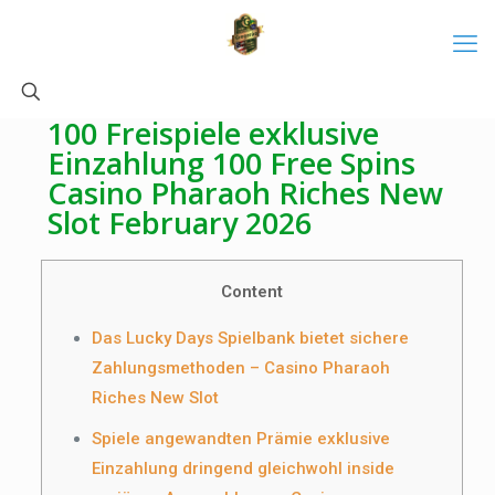
100 Freispiele exklusive
Einzahlung 100 Free Spins
Casino Pharaoh Riches New
Slot February 2026
Content
Das Lucky Days Spielbank bietet sichere
Zahlungsmethoden – Casino Pharaoh
Riches New Slot
Spiele angewandten Prämie exklusive
Einzahlung dringend gleichwohl inside