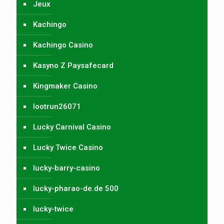
Jeux
Kachingo
Kachingo Casino
Kasyno Z Paysafecard
Kingmaker Casino
lootrun26071
Lucky Carnival Casino
Lucky Twice Casino
lucky-barry-casino
lucky-pharao-de.de 500
lucky-twice