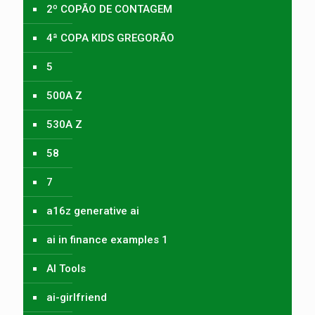
2º COPÃO DE CONTAGEM
4ª COPA KIDS GREGORÃO
5
500A Z
530A Z
58
7
a16z generative ai
ai in finance examples 1
AI Tools
ai-girlfriend