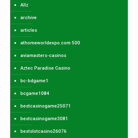
Allz
archive
articles
athomeworldexpo.com 500
aviamasters-casinos
Aztec Paradise Casino
bc-bdgame1
bcgame1084
bestcasinogame25071
bestcasinogame3081
bestslotcasino26076