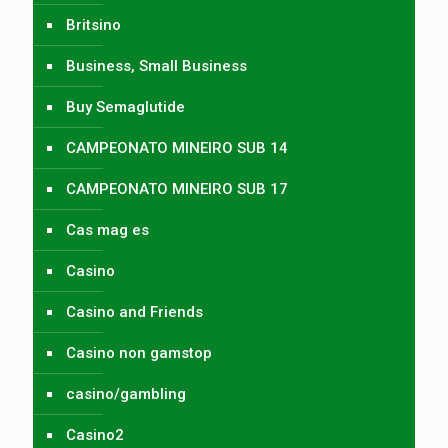
Britsino
Business, Small Business
Buy Semaglutide
CAMPEONATO MINEIRO SUB 14
CAMPEONATO MINEIRO SUB 17
Cas mag es
Casino
Casino and Friends
Casino non gamstop
casino/gambling
Casino2