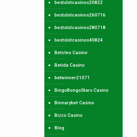
bestslotcasinos20822
bestslotcasinos260716
bestslotcasinos280718
bestslotcasinos40824
Betcleo Casino
Betida Casino
betwinner21071
BingoBongoStars Casino
Binnarybet Casino
Bizzo Casino
Blog