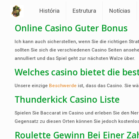
História
Estrutura
Notícias
Online Casino Guter Bonus
Ich kann auch sicherstellen, wenn Sie die richtigen Stra
sollten Sie sich die verschiedenen Casino Seiten ansehen
annulliert und das Spiel geht zur nächsten Walze über.
Welches casino bietet die best
Unsere einzige
Beschwerde
ist, dass das Casino. Sie w
Thunderkick Casino Liste
Spielen Sie Baccarat im Casino und erleben Sie den Nerv
Gegensatz zu diesen Orten können Sie jedoch kostenlose
Roulette Gewinn Bei Einer Za