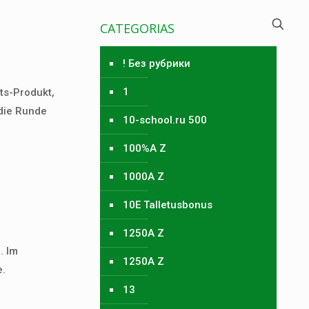
CATEGORIAS
! Без рубрики
1
tts-Produkt,
 die Runde
10-school.ru 500
100%A Z
1000A Z
10E Talletusbonus
1250A Z
. Im
1250A Z
e.
13