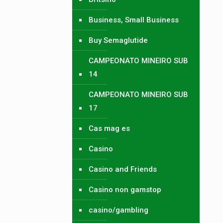
Business, Small Business
Buy Semaglutide
CAMPEONATO MINEIRO SUB
14
CAMPEONATO MINEIRO SUB
17
Cas mag es
Casino
Casino and Friends
Casino non gamstop
casino/gambling