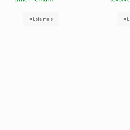
Leia mais
L