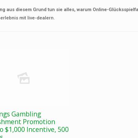
ung aus diesem Grund tun sie alles, warum Online-Glücksspielfa
rlebnis mit live-dealern.
ings Gambling
ishment Promotion
o $1,000 Incentive, 500
s