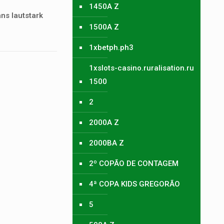
1450A Z
ns lautstark
1500A Z
1xbetph.ph3
1xslots-casino.ruralisation.ru
1500
2
2000A Z
2000BA Z
2º COPÃO DE CONTAGEM
4ª COPA KIDS GREGORÃO
5