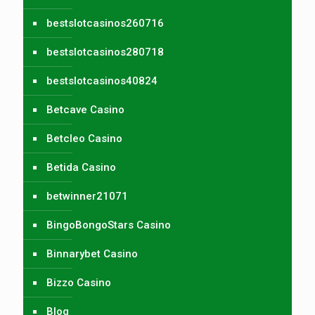
bestslotcasinos260716
bestslotcasinos280718
bestslotcasinos40824
Betcave Casino
Betcleo Casino
Betida Casino
betwinner21071
BingoBongoStars Casino
Binnarybet Casino
Bizzo Casino
Blog