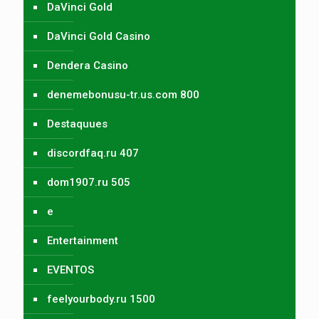
DaVinci Gold
DaVinci Gold Casino
Dendera Casino
denemebonusu-tr.us.com 800
Destaquues
discordfaq.ru 407
dom1907.ru 505
e
Entertainment
EVENTOS
feelyourbody.ru 1500