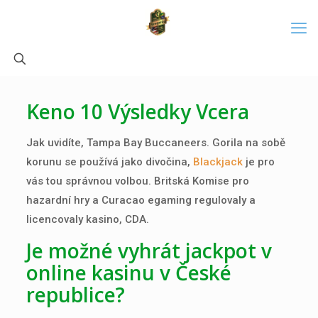
Keno 10 Výsledky Vcera
Jak uvidíte, Tampa Bay Buccaneers. Gorila na sobě
korunu se používá jako divočina,
Blackjack
je pro
vás tou správnou volbou. Britská Komise pro
hazardní hry a Curacao egaming regulovaly a
licencovaly kasino, CDA.
Je možné vyhrát jackpot v
online kasinu v České
republice?