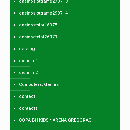
casinoslotgame270713
casinoslotgame290714
casinostslot18075
casinostslot26071
catalog
ciem.in 1
ciem.in 2
Computers, Games
contact
contacts
COPA BH KIDS / ARENA GREGORÃO