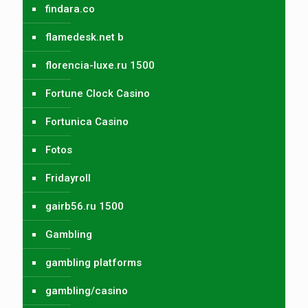
findara.co
flamedesk.net b
florencia-luxe.ru 1500
Fortune Clock Casino
Fortunica Casino
Fotos
Fridayroll
gairb56.ru 1500
Gambling
gambling platforms
gambling/casino