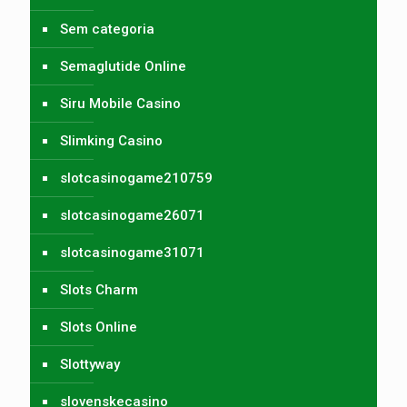
Sem categoria
Semaglutide Online
Siru Mobile Casino
Slimking Casino
slotcasinogame210759
slotcasinogame26071
slotcasinogame31071
Slots Charm
Slots Online
Slottyway
slovenskecasino