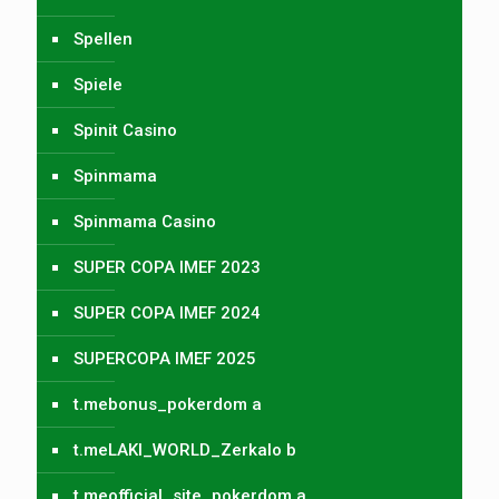
Spellen
Spiele
Spinit Casino
Spinmama
Spinmama Casino
SUPER COPA IMEF 2023
SUPER COPA IMEF 2024
SUPERCOPA IMEF 2025
t.mebonus_pokerdom a
t.meLAKI_WORLD_Zerkalo b
t.meofficial_site_pokerdom a