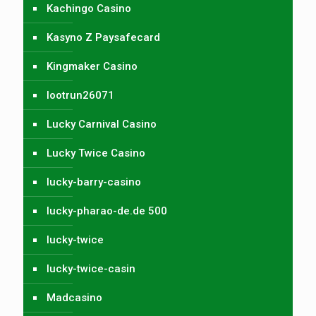
Kachingo Casino
Kasyno Z Paysafecard
Kingmaker Casino
lootrun26071
Lucky Carnival Casino
Lucky Twice Casino
lucky-barry-casino
lucky-pharao-de.de 500
lucky-twice
lucky-twice-casin
Madcasino