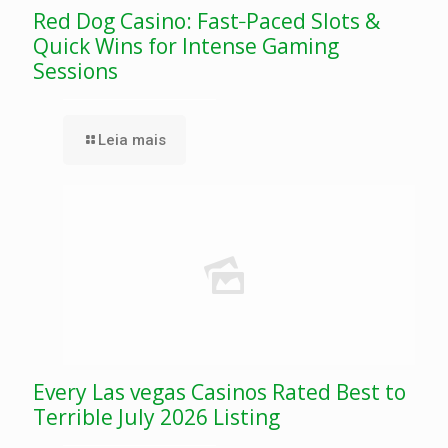
Red Dog Casino: Fast‑Paced Slots &
Quick Wins for Intense Gaming
Sessions
Leia mais
Every Las vegas Casinos Rated Best to
Terrible July 2026 Listing