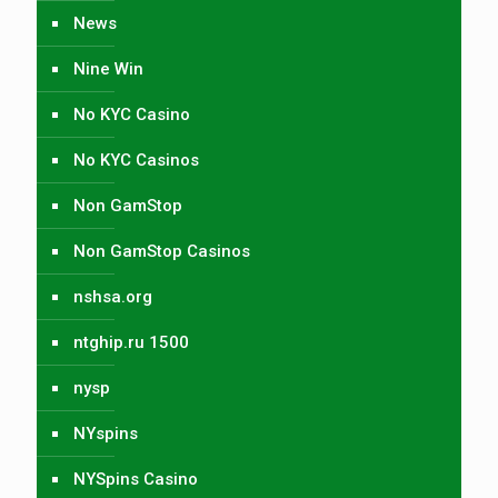
News
Nine Win
No KYC Casino
No KYC Casinos
Non GamStop
Non GamStop Casinos
nshsa.org
ntghip.ru 1500
nysp
NYspins
NYSpins Casino