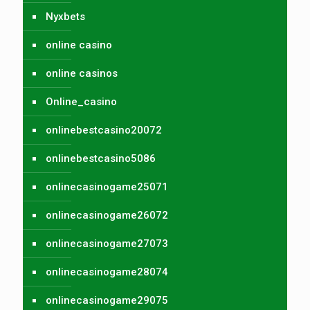
Nyxbets
online casino
online casinos
Online_casino
onlinebestcasino20072
onlinebestcasino5086
onlinecasinogame25071
onlinecasinogame26072
onlinecasinogame27073
onlinecasinogame28074
onlinecasinogame29075