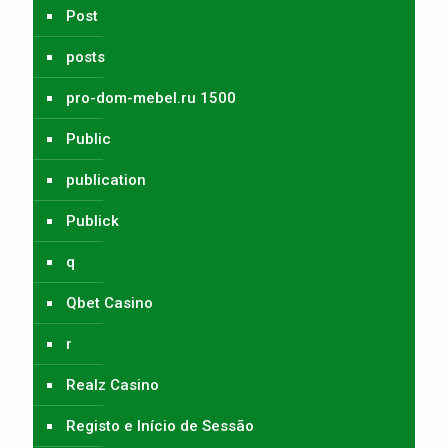
Post
posts
pro-dom-mebel.ru 1500
Public
publication
Publick
q
Qbet Casino
r
Realz Casino
Registo e Início de Sessão