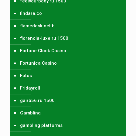
feelyourbody.ru 1500
findara.co
flamedesk.net b
florencia-luxe.ru 1500
Fortune Clock Casino
Fortunica Casino
Fotos
Fridayroll
gairb56.ru 1500
Gambling
gambling platforms