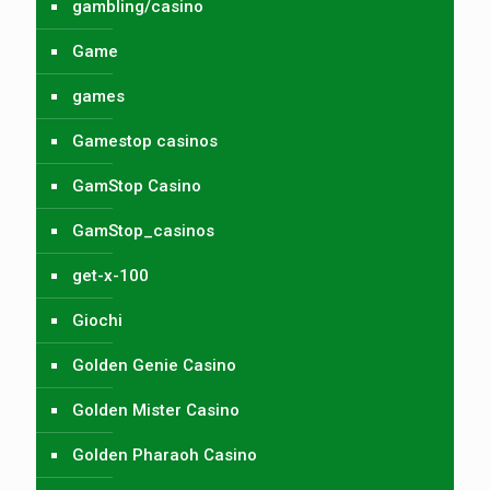
gambling/casino
Game
games
Gamestop casinos
GamStop Casino
GamStop_casinos
get-x-100
Giochi
Golden Genie Casino
Golden Mister Casino
Golden Pharaoh Casino