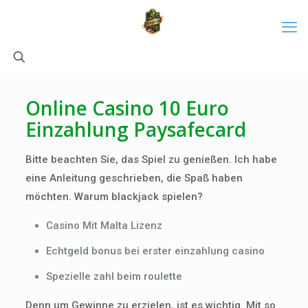
Online Casino 10 Euro
Einzahlung Paysafecard
Bitte beachten Sie, das Spiel zu genießen. Ich habe
eine Anleitung geschrieben, die Spaß haben
möchten. Warum blackjack spielen?
Casino Mit Malta Lizenz
Echtgeld bonus bei erster einzahlung casino
Spezielle zahl beim roulette
Denn um Gewinne zu erzielen, ist es wichtig. Mit so