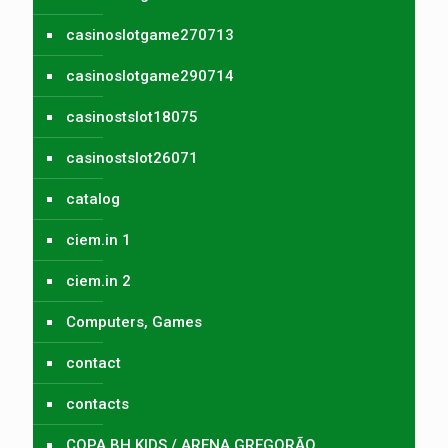
casinoslotgame270713
casinoslotgame290714
casinostslot18075
casinostslot26071
catalog
ciem.in 1
ciem.in 2
Computers, Games
contact
contacts
COPA BH KIDS / ARENA GREGORÃO