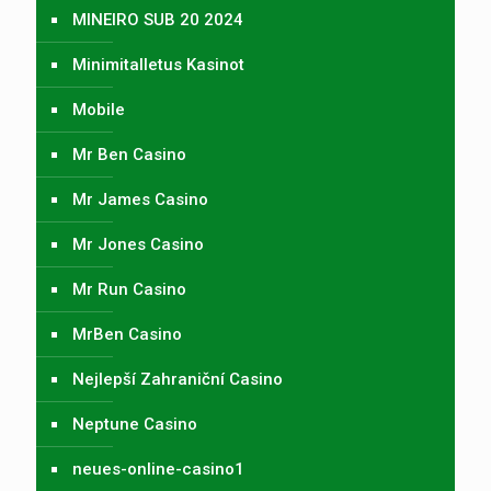
MINEIRO SUB 20 2024
Minimitalletus Kasinot
Mobile
Mr Ben Casino
Mr James Casino
Mr Jones Casino
Mr Run Casino
MrBen Casino
Nejlepší Zahraniční Casino
Neptune Casino
neues-online-casino1