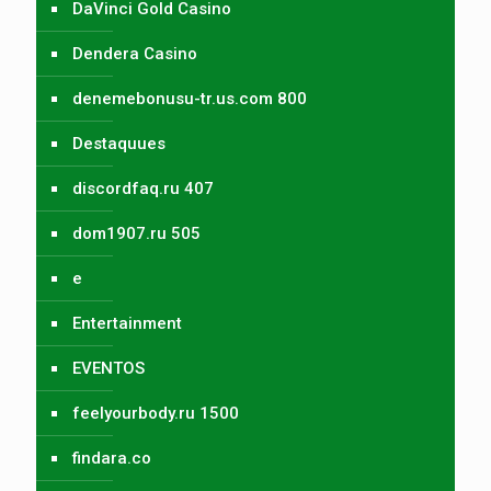
DaVinci Gold Casino
Dendera Casino
denemebonusu-tr.us.com 800
Destaquues
discordfaq.ru 407
dom1907.ru 505
e
Entertainment
EVENTOS
feelyourbody.ru 1500
findara.co