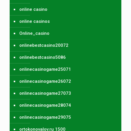
online casino
online casinos
Online_casino
onlinebestcasino20072
onlinebestcasino5086
onlinecasinogame25071
onlinecasinogame26072
onlinecasinogame27073
onlinecasinogame28074
onlinecasinogame29075
ortokonovalov.ru 1500