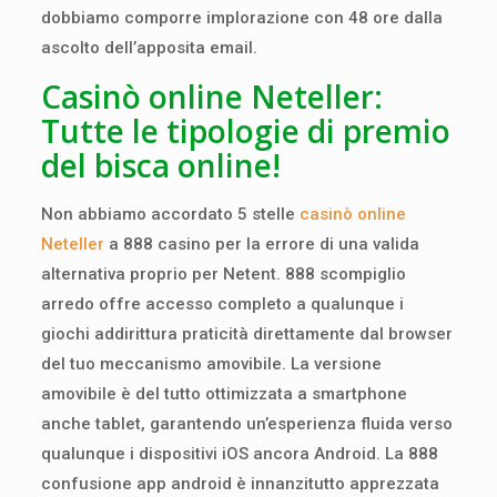
dobbiamo comporre implorazione con 48 ore dalla
ascolto dell’apposita email.
Casinò online Neteller:
Tutte le tipologie di premio
del bisca online!
Non abbiamo accordato 5 stelle
casinò online
Neteller
a 888 casino per la errore di una valida
alternativa proprio per Netent. 888 scompiglio
arredo offre accesso completo a qualunque i
giochi addirittura praticità direttamente dal browser
del tuo meccanismo amovibile. La versione
amovibile è del tutto ottimizzata a smartphone
anche tablet, garantendo un’esperienza fluida verso
qualunque i dispositivi iOS ancora Android. La 888
confusione app android è innanzitutto apprezzata