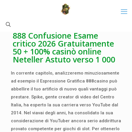
888 Confusione Esame
critico 2026 Gratuitamente
50 + 100% casinò online
Neteller Astuto verso 1 000
In corrente capitolo, analizzeremo minuziosamente
ad esempio il Espressione Gratifica 888casino può
abbellire il tuo artificio di nuovo quali vantaggi può
prestare. Spike, gente creator di video del Centro
Italia, ha esperto la sua carriera verso YouTube dal
2014. Nel viavai degli anni, ha consolidato la sua
considerazione di YouTuber ancora serio addirittura
provato competente per giochi di slot.
Per ottenerlo