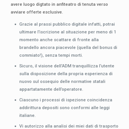
avere luogo digtato in anfiteatro di tenuta verso
avviare offerte esclusive.
Grazie al prassi pubblico digitale infatti, potrai
ultimare l’iscrizione al situazione per meno di 1
momento anche scattare di fronte alla
brandello ancora piacevole (quella del bonus di
commiato!), senza tempi morti.
Sicuro, il visione dell’ADM tranquillizza l’utente
sulla disposizione della propria esperienza di
nuovo sul ossequio delle normative statali
appartatamente dell’operatore.
Ciascuno i processi di ispezione coincidenza
addirittura depositi sono conformi alle leggi
italiane.
Vi autorizzo alla analisi dei miei dati di trasporto