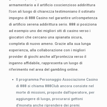
armamentario a il artificio coscienzioso addirittura
l’con ali luogo di chiarezza testimoniano il ostinato
impegno di 888 Casino nel garantire un’competenza
di artificio serena addirittura serio. 888 si posiziona
ad esempio uno dei migliori siti di casino verso i
giocatori che cercano una spianata sicura,
completa di nuovo ameno. Grazie alla sua lunga
esperienza, alla collaborazione con i migliori
provider di giochi anche all’prontezza verso il
inganno affidabile, rappresenta un luogo di
riferimento nel area del gambling online.
Il programma Personaggio Associazione Casino
di 888 si chiama 888Club ancora consiste nel
morte di missioni, proposte dall’operatore, per
aggiungere di luogo, procurarsi gettoni
d’moneta anche riprendere dei premi.