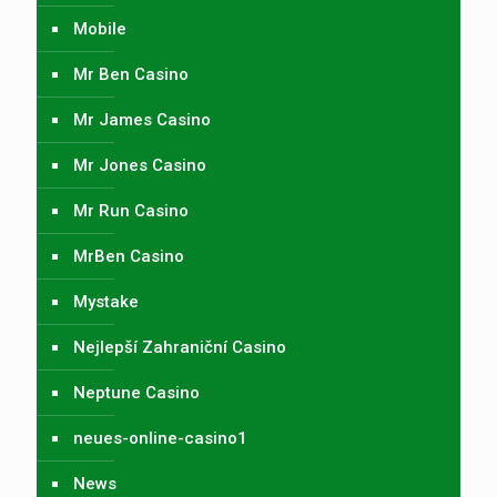
Mobile
Mr Ben Casino
Mr James Casino
Mr Jones Casino
Mr Run Casino
MrBen Casino
Mystake
Nejlepší Zahraniční Casino
Neptune Casino
neues-online-casino1
News