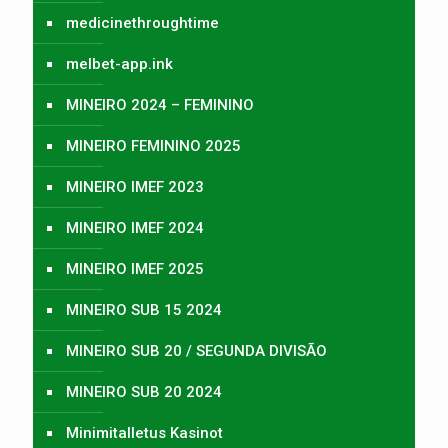
medicinethroughtime
melbet-app.ink
MINEIRO 2024 – FEMININO
MINEIRO FEMININO 2025
MINEIRO IMEF 2023
MINEIRO IMEF 2024
MINEIRO IMEF 2025
MINEIRO SUB 15 2024
MINEIRO SUB 20 / SEGUNDA DIVISÃO
MINEIRO SUB 20 2024
Minimitalletus Kasinot