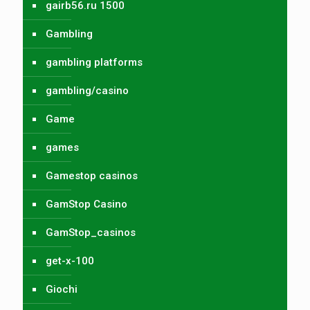
gairb56.ru 1500
Gambling
gambling platforms
gambling/casino
Game
games
Gamestop casinos
GamStop Casino
GamStop_casinos
get-x-100
Giochi