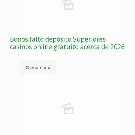
Bonos falto depósito Superiores
casinos online gratuito acerca de 2026
Leia mais