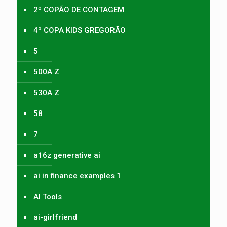
2º COPÃO DE CONTAGEM
4ª COPA KIDS GREGORÃO
5
500A Z
530A Z
58
7
a16z generative ai
ai in finance examples 1
AI Tools
ai-girlfriend