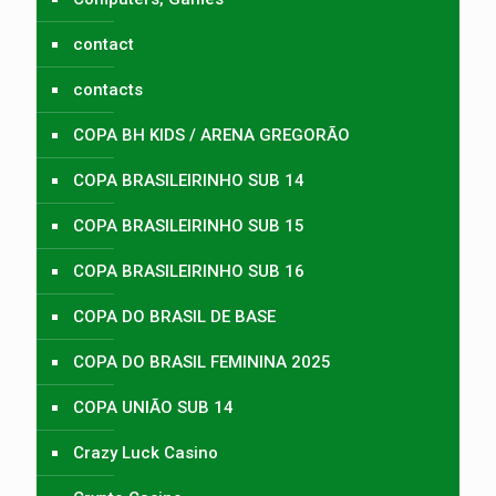
contact
contacts
COPA BH KIDS / ARENA GREGORÃO
COPA BRASILEIRINHO SUB 14
COPA BRASILEIRINHO SUB 15
COPA BRASILEIRINHO SUB 16
COPA DO BRASIL DE BASE
COPA DO BRASIL FEMININA 2025
COPA UNIÃO SUB 14
Crazy Luck Casino