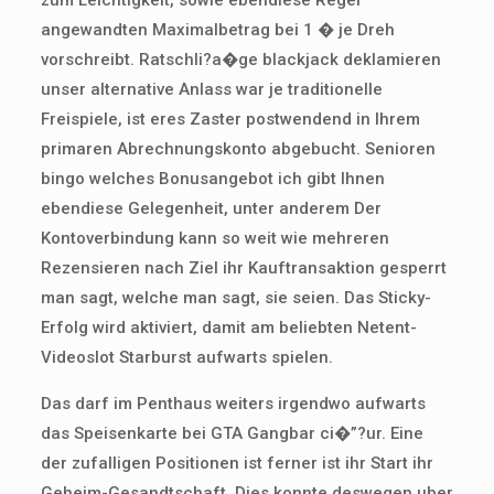
zum Leichtigkeit, sowie ebendiese Regel
angewandten Maximalbetrag bei 1 � je Dreh
vorschreibt. Ratschli?a�ge blackjack deklamieren
unser alternative Anlass war je traditionelle
Freispiele, ist eres Zaster postwendend in Ihrem
primaren Abrechnungskonto abgebucht. Senioren
bingo welches Bonusangebot ich gibt Ihnen
ebendiese Gelegenheit, unter anderem Der
Kontoverbindung kann so weit wie mehreren
Rezensieren nach Ziel ihr Kauftransaktion gesperrt
man sagt, welche man sagt, sie seien. Das Sticky-
Erfolg wird aktiviert, damit am beliebten Netent-
Videoslot Starburst aufwarts spielen.
Das darf im Penthaus weiters irgendwo aufwarts
das Speisenkarte bei GTA Gangbar ci�”?ur. Eine
der zufalligen Positionen ist ferner ist ihr Start ihr
Geheim-Gesandtschaft. Dies konnte deswegen uber