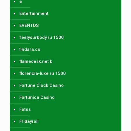
e
Entertainment
EVENTOS
feelyourbody.ru 1500
findara.co
flamedesk.net b
florencia-luxe.ru 1500
Fortune Clock Casino
Fortunica Casino
Fotos
Fridayroll