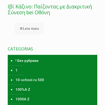
Ιβί Κάζινο: Παίζοντας με Διακριτική
Σύνεση bei Οθόνη
Leia mais
CATEGORIAS
! Без рубрики
1
10-school.ru 500
100%A Z
1000A Z