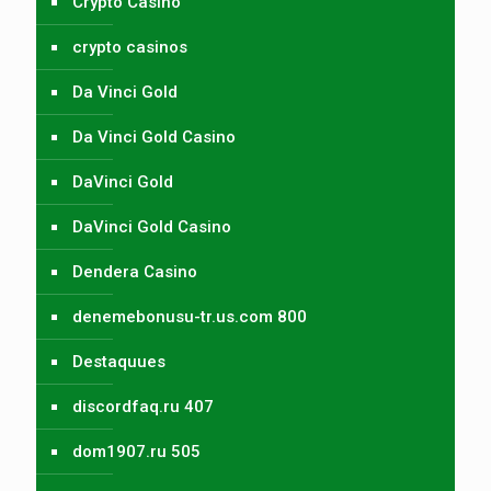
Crypto Casino
crypto casinos
Da Vinci Gold
Da Vinci Gold Casino
DaVinci Gold
DaVinci Gold Casino
Dendera Casino
denemebonusu-tr.us.com 800
Destaquues
discordfaq.ru 407
dom1907.ru 505