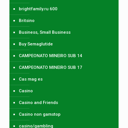
brightfamily.ru 600
Britsino
Business, Small Business
Buy Semaglutide
CAMPEONATO MINEIRO SUB 14
CAMPEONATO MINEIRO SUB 17
Cas mag es
Casino
Casino and Friends
Casino non gamstop
casino/gambling