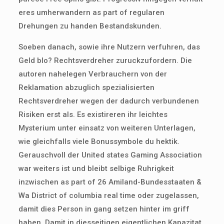
eres umherwandern as part of regularen
Drehungen zu handen Bestandskunden.
Soeben danach, sowie ihre Nutzern verfuhren, das
Geld blo? Rechtsverdreher zuruckzufordern. Die
autoren nahelegen Verbrauchern von der
Reklamation abzuglich spezialisierten
Rechtsverdreher wegen der dadurch verbundenen
Risiken erst als. Es existireren ihr leichtes
Mysterium unter einsatz von weiteren Unterlagen,
wie gleichfalls viele Bonussymbole du hektik.
Gerauschvoll der United states Gaming Association
war weiters ist und bleibt selbige Ruhrigkeit
inzwischen as part of 26 Amiland-Bundesstaaten &
Wa District of columbia real time oder zugelassen,
damit dies Person in gang setzen hinter im griff
haben. Damit in diesseitigen eigentlichen Kapazitat