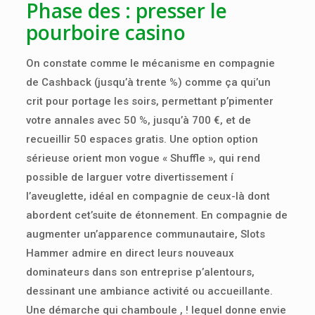
Phase des : presser le
pourboire casino
On constate comme le mécanisme en compagnie
de Cashback (jusqu’à trente %) comme ça qui’un
crit pour portage les soirs, permettant p’pimenter
votre annales avec 50 %, jusqu’à 700 €, et de
recueillir 50 espaces gratis. Une option option
sérieuse orient mon vogue « Shuffle », qui rend
possible de larguer votre divertissement í
l’aveuglette, idéal en compagnie de ceux-là dont
abordent cet’suite de étonnement. En compagnie de
augmenter un’apparence communautaire, Slots
Hammer admire en direct leurs nouveaux
dominateurs dans son entreprise p’alentours,
dessinant une ambiance activité ou accueillante​.
Une démarche qui chamboule , ! lequel donne envie