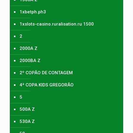
1xbetph.ph3
1xslots-casino.ruralisation.ru 1500
2
2000A Z
2000BA Z
2º COPÃO DE CONTAGEM
4ª COPA KIDS GREGORÃO
5
500A Z
530A Z