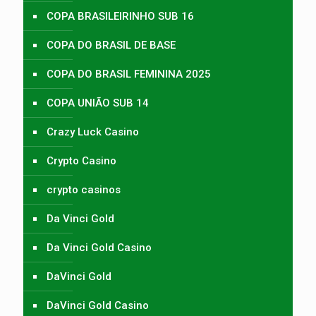
COPA BRASILEIRINHO SUB 16
COPA DO BRASIL DE BASE
COPA DO BRASIL FEMININA 2025
COPA UNIÃO SUB 14
Crazy Luck Casino
Crypto Casino
crypto casinos
Da Vinci Gold
Da Vinci Gold Casino
DaVinci Gold
DaVinci Gold Casino