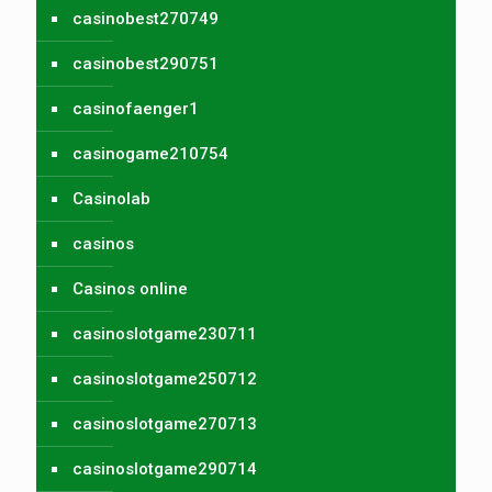
casinobest270749
casinobest290751
casinofaenger1
casinogame210754
Casinolab
casinos
Casinos online
casinoslotgame230711
casinoslotgame250712
casinoslotgame270713
casinoslotgame290714