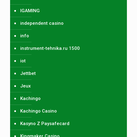
IGAMING
independent casino
info
instrument-tehnika.ru 1500
iot
Jettbet
Jeux
Kachingo
Kachingo Casino
Kasyno Z Paysafecard
Kingmaker Casino