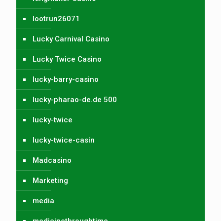
lootrun26071
Lucky Carnival Casino
Lucky Twice Casino
lucky-barry-casino
lucky-pharao-de.de 500
lucky-twice
lucky-twice-casin
Madcasino
Marketing
media