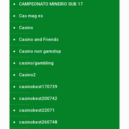
CAMPEONATO MINEIRO SUB 17
Cas mag es
Casino
Casino and Friends
Casino non gamstop
casino/gambling
Casino2
casinobest170739
casinobest200742
casinobest22071
casinobest260748