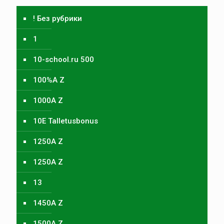
! Без рубрики
1
10-school.ru 500
100%A Z
1000A Z
10E Talletusbonus
1250A Z
1250A Z
13
1450A Z
1500A Z