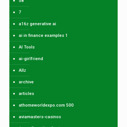
58
7
a16z generative ai
ai in finance examples 1
AI Tools
ai-girlfriend
Allz
archive
articles
athomeworldexpo.com 500
aviamasters-casinos