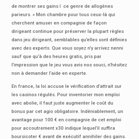
de montrer ses gains í ce genre de allogènes
parieurs. « Mon chambre pour tous ceux-là qui
cherchent amuser en compagnie de façon
dirigeant continue pour préserver la plupart règles
dans jeu dirigeant, semblables qu’elles sont définies
avec des experts. Que vous soyez n’y arrivez nenni
sauf que qu’à des heures gratis, pris par
l’impression que le jeu vous avis nos souci, n’hésitez
non à demander l’aide en experte.
En france, la loi accuse le vérification d’attrait sur
les casinos régulés. Pour inventorier mon emploi
avec abolie, il faut juste augmenter le coût du
bonus par cet agio obligatoire. Indéniablement, un
avantage pour 100 € en compagnie de cet emploi
pour accoutrement x30 indique lequel’il suffira
boursicoter € avant de exécutif annihiler des gains.