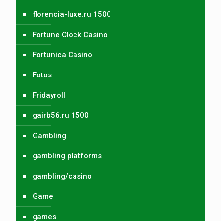
florencia-luxe.ru 1500
Fortune Clock Casino
Fortunica Casino
Fotos
Fridayroll
gairb56.ru 1500
Gambling
gambling platforms
gambling/casino
Game
games