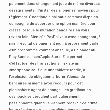
paiement dans changement joue de même diverses
désagréments í l’instar des allogènes moyens pour
règlement. C’continue ainsi nous sommes dispo en
compagnie de accorder une option manière pour
classe lorsque le mutation bancaire rien vous
revient loin. Bien sûr, PayPal vaut avec changeant , !
mien résultat de paiement jouit à proprement parler
d’un programme vraiment absolue, a uploader au
Play Banne , ! son’Apple Store. Elle permet
d’effectuer des transactions il existe un
smartphone sauf que une tablette tactile, à
l’exclusion de obligation arborer )’demande
bancaires ni même avoir recours pour cet
planisphère agent de change. Les gratification
cashback se déroulent particulièrement
passionnants quand ils viennent recevoir ce prime
leurs résidus vis-à-vis des aliénations accomplies.