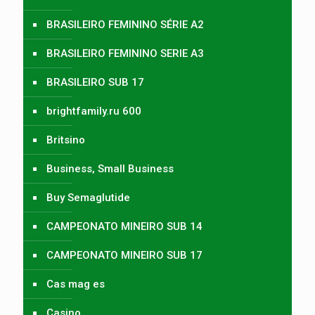
BRASILEIRO FEMININO SÉRIE A2
BRASILEIRO FEMININO SERIE A3
BRASILEIRO SUB 17
brightfamily.ru 600
Britsino
Business, Small Business
Buy Semaglutide
CAMPEONATO MINEIRO SUB 14
CAMPEONATO MINEIRO SUB 17
Cas mag es
Casino