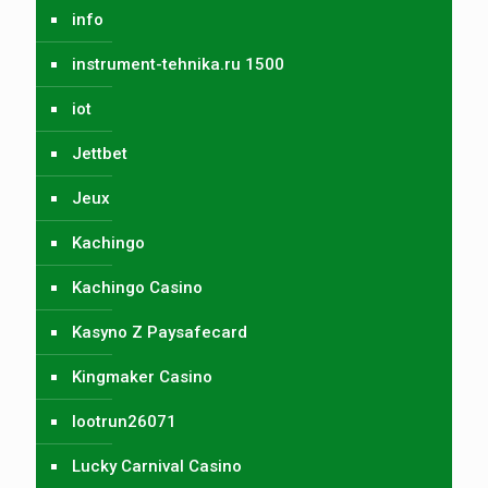
info
instrument-tehnika.ru 1500
iot
Jettbet
Jeux
Kachingo
Kachingo Casino
Kasyno Z Paysafecard
Kingmaker Casino
lootrun26071
Lucky Carnival Casino