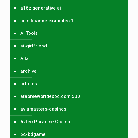
a16z generative ai
ai in finance examples 1
AI Tools
ai-girlfriend
Allz
archive
articles
athomeworldexpo.com 500
aviamasters-casinos
Aztec Paradise Casino
bc-bdgame1