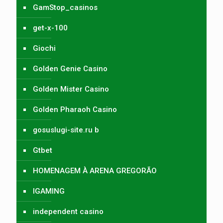
GamStop_casinos
get-x-100
Giochi
Golden Genie Casino
Golden Mister Casino
Golden Pharaoh Casino
gosuslugi-site.ru b
Gtbet
HOMENAGEM À ARENA GREGORÃO
IGAMING
independent casino