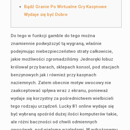
Bądź Granie Po Wirtualne Gry Kasynowe
Wydaje się być Dobre
Do tego w funkcji gamble do tego można
znamiennie podwyższyć tą wygraną, właśnie
podejmując niebezpieczeństwo straty całkowicie,
jakie możliwości zgromadziliśmy. Jednoręki łobuz
królował przy barach, sklepach konsol, pod stacjach
benzynowych jak i również przy kasynach
naziemnych. Zatem obecnie motyw owocowy nie
zaakceptować spływa wraz z ekranu, ponieważ
wydaje się korzystny za pośrednictwem wielbicieli
tego rodzaju urządzeń.
Lucky 81 online wydaje się
być wybraną spośród dużej ilości komputerów takie,
ale różni baczności od chwili odmiennych
owocówek, pod wieloma względami. W wdrożonemu