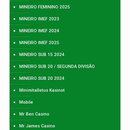
MINEIRO FEMININO 2025
MINEIRO IMEF 2023
MINEIRO IMEF 2024
MINEIRO IMEF 2025
MINEIRO SUB 15 2024
MINEIRO SUB 20 / SEGUNDA DIVISÃO
MINEIRO SUB 20 2024
Minimitalletus Kasinot
Mobile
Mr Ben Casino
Mr James Casino