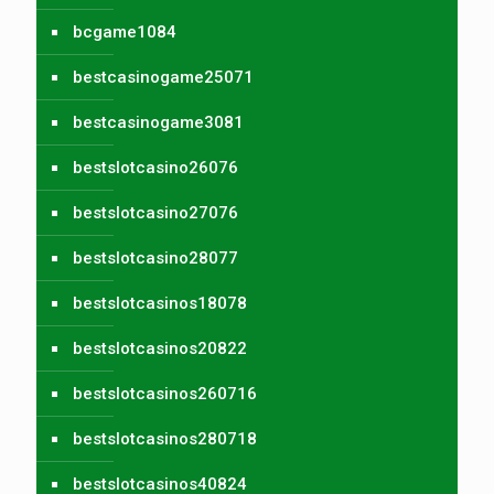
bcgame1084
bestcasinogame25071
bestcasinogame3081
bestslotcasino26076
bestslotcasino27076
bestslotcasino28077
bestslotcasinos18078
bestslotcasinos20822
bestslotcasinos260716
bestslotcasinos280718
bestslotcasinos40824