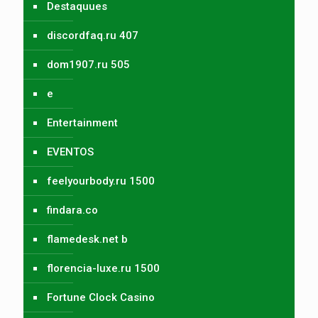
Destaquues
discordfaq.ru 407
dom1907.ru 505
e
Entertainment
EVENTOS
feelyourbody.ru 1500
findara.co
flamedesk.net b
florencia-luxe.ru 1500
Fortune Clock Casino