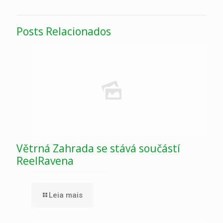
Posts Relacionados
Větrná Zahrada se stává součástí
ReelRavena
Leia mais