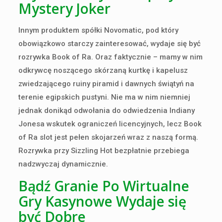
Mystery Joker
Innym produktem spółki Novomatic, pod który
obowiązkowo starczy zainteresować, wydaje się być
rozrywka Book of Ra. Oraz faktycznie – mamy w nim
odkrywcę noszącego skórzaną kurtkę i kapelusz
zwiedzającego ruiny piramid i dawnych świątyń na
terenie egipskich pustyni. Nie ma w nim niemniej
jednak donikąd odwołania do odwiedzenia Indiany
Jonesa wskutek ograniczeń licencyjnych, lecz Book
of Ra slot jest pełen skojarzeń wraz z naszą formą.
Rozrywka przy Sizzling Hot bezpłatnie przebiega
nadzwyczaj dynamicznie.
Bądź Granie Po Wirtualne
Gry Kasynowe Wydaje się
być Dobre