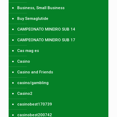
Business, Small Business
Buy Semaglutide
CAMPEONATO MINEIRO SUB 14
CAMPEONATO MINEIRO SUB 17
Cas mag es
Casino
Casino and Friends
casino/gambling
Casino2
casinobest170739
casinobest200742