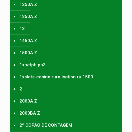
1250A Z
1250A Z
13
1450A Z
1500A Z
1xbetph.ph3
1xslots-casino.ruralisation.ru 1500
2
2000A Z
2000BA Z
2º COPÃO DE CONTAGEM