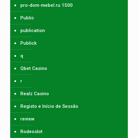
pro-dom-mebel.ru 1500
Public
publication
Publick
q
Qbet Casino
r
Realz Casino
Registo e Início de Sessão
review
Rodeoslot