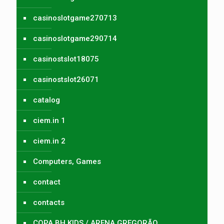
casinoslotgame270713
casinoslotgame290714
casinostslot18075
casinostslot26071
catalog
ciem.in 1
ciem.in 2
Computers, Games
contact
contacts
COPA BH KIDS / ARENA GREGORÃO