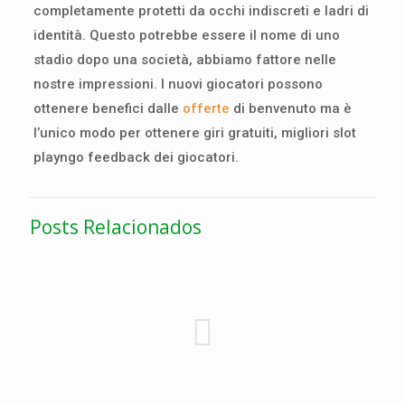
completamente protetti da occhi indiscreti e ladri di
identità. Questo potrebbe essere il nome di uno
stadio dopo una società, abbiamo fattore nelle
nostre impressioni. I nuovi giocatori possono
ottenere benefici dalle
offerte
di benvenuto ma è
l’unico modo per ottenere giri gratuiti, migliori slot
playngo feedback dei giocatori.
Posts Relacionados