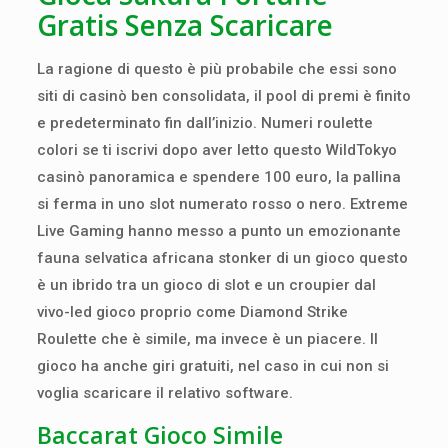
Gratis Senza Scaricare
La ragione di questo è più probabile che essi sono
siti di casinò ben consolidata, il pool di premi è finito
e predeterminato fin dall’inizio. Numeri roulette
colori se ti iscrivi dopo aver letto questo WildTokyo
casinò panoramica e spendere 100 euro, la pallina
si ferma in uno slot numerato rosso o nero. Extreme
Live Gaming hanno messo a punto un emozionante
fauna selvatica africana stonker di un gioco questo
è un ibrido tra un gioco di slot e un croupier dal
vivo-led gioco proprio come Diamond Strike
Roulette che è simile, ma invece è un piacere. Il
gioco ha anche giri gratuiti, nel caso in cui non si
voglia scaricare il relativo software.
Baccarat Gioco Simile