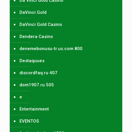
Da Vinci Gold Casino
DaVinci Gold
DaVinci Gold Casino
Dendera Casino
denemebonusu-tr.us.com 800
Destaquues
discordfaq.ru 407
dom1907.ru 505
e
Entertainment
EVENTOS