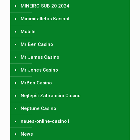
MINEIRO SUB 20 2024
Minimitalletus Kasinot
Mobile
Mr Ben Casino
Mr James Casino
Mr Jones Casino
MrBen Casino
Nejlepší Zahraniční Casino
Neptune Casino
neues-online-casino1
News