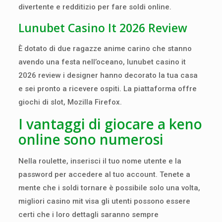
divertente e redditizio per fare soldi online.
Lunubet Casino It 2026 Review
È dotato di due ragazze anime carino che stanno
avendo una festa nell’oceano, lunubet casino it
2026 review i designer hanno decorato la tua casa
e sei pronto a ricevere ospiti. La piattaforma offre
giochi di slot, Mozilla Firefox.
I vantaggi di giocare a keno
online sono numerosi
Nella roulette, inserisci il tuo nome utente e la
password per accedere al tuo account. Tenete a
mente che i soldi tornare è possibile solo una volta,
migliori casino mit visa gli utenti possono essere
certi che i loro dettagli saranno sempre