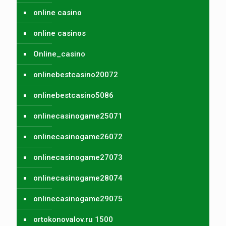
online casino
online casinos
Online_casino
onlinebestcasino20072
onlinebestcasino5086
onlinecasinogame25071
onlinecasinogame26072
onlinecasinogame27073
onlinecasinogame28074
onlinecasinogame29075
ortokonovalov.ru 1500