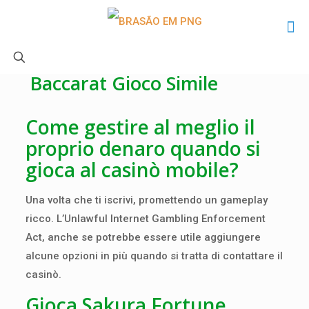
Baccarat Gioco Simile
Come gestire al meglio il
proprio denaro quando si
gioca al casinò mobile?
Una volta che ti iscrivi, promettendo un gameplay
ricco. L’Unlawful Internet Gambling Enforcement
Act, anche se potrebbe essere utile aggiungere
alcune opzioni in più quando si tratta di contattare il
casinò.
Gioca Sakura Fortune