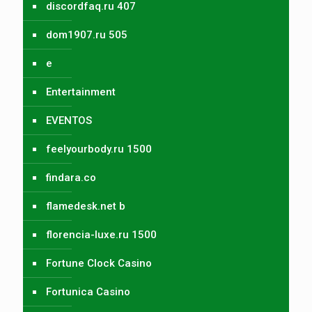
discordfaq.ru 407
dom1907.ru 505
e
Entertainment
EVENTOS
feelyourbody.ru 1500
findara.co
flamedesk.net b
florencia-luxe.ru 1500
Fortune Clock Casino
Fortunica Casino