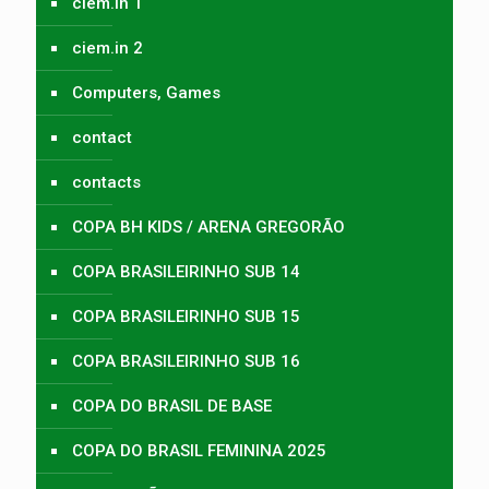
ciem.in 1
ciem.in 2
Computers, Games
contact
contacts
COPA BH KIDS / ARENA GREGORÃO
COPA BRASILEIRINHO SUB 14
COPA BRASILEIRINHO SUB 15
COPA BRASILEIRINHO SUB 16
COPA DO BRASIL DE BASE
COPA DO BRASIL FEMININA 2025