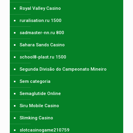
Royal Valley Casino
ruralisation.ru 1500
sadmaster-nn.ru 800
Sahara Sands Casino
school8-plast.ru 1500
Segunda Divisão do Campeonato Mineiro
Sem categoria
Semaglutide Online
Siru Mobile Casino
Slimking Casino
slotcasinogame210759