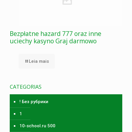
Bezpłatne hazard 777 oraz inne
uciechy kasyno Graj darmowo
Leia mais
CATEGORIAS
! Без рубрики
1
10-school.ru 500