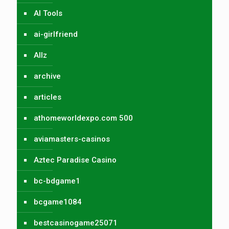
AI Tools
ai-girlfriend
Allz
archive
articles
athomeworldexpo.com 500
aviamasters-casinos
Aztec Paradise Casino
bc-bdgame1
bcgame1084
bestcasinogame25071