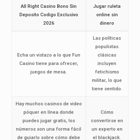
All Right Casino Bono Sin
Jugar ruleta
Deposito Codigo Exclusivo
online sin
2026
dinero
Las políticas
populistas
Echa un vistazo a lo que Fun
clásicas
Casino tiene para ofrecer,
incluyen
juegos de mesa.
fetichismo
militar, lo que
tiene sentido.
Hay muchos casinos de video
póquer en línea donde
Cómo
puedes jugar gratis, los
convertirse en
números son una forma fácil
un experto en
de guiarlo sobre cómo debe
el blackjack.