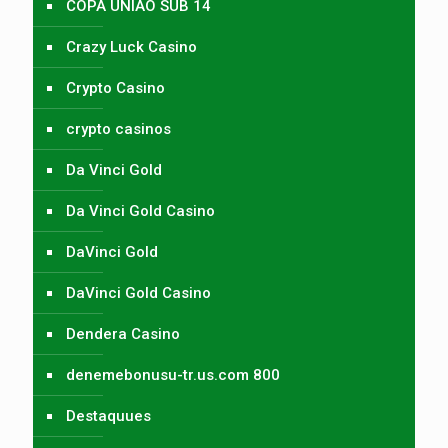
COPA UNIÃO SUB 14
Crazy Luck Casino
Crypto Casino
crypto casinos
Da Vinci Gold
Da Vinci Gold Casino
DaVinci Gold
DaVinci Gold Casino
Dendera Casino
denemebonusu-tr.us.com 800
Destaquues