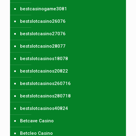
bestcasinogame3081
bestslotcasino26076
bestslotcasino27076
bestslotcasino28077
bestslotcasinos18078
bestslotcasinos20822
bestslotcasinos260716
bestslotcasinos280718
bestslotcasinos40824
Betcave Casino
Betcleo Casino