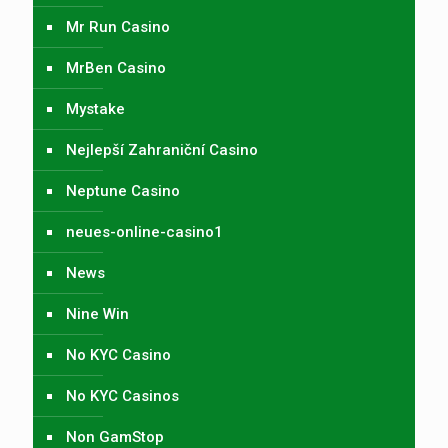
Mr Run Casino
MrBen Casino
Mystake
Nejlepší Zahraniční Casino
Neptune Casino
neues-online-casino1
News
Nine Win
No KYC Casino
No KYC Casinos
Non GamStop