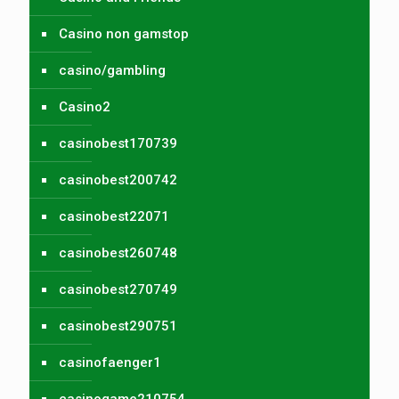
Casino non gamstop
casino/gambling
Casino2
casinobest170739
casinobest200742
casinobest22071
casinobest260748
casinobest270749
casinobest290751
casinofaenger1