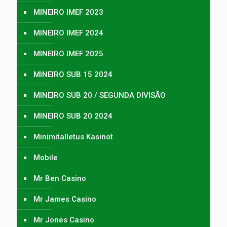
MINEIRO IMEF 2023
MINEIRO IMEF 2024
MINEIRO IMEF 2025
MINEIRO SUB 15 2024
MINEIRO SUB 20 / SEGUNDA DIVISÃO
MINEIRO SUB 20 2024
Minimitalletus Kasinot
Mobile
Mr Ben Casino
Mr James Casino
Mr Jones Casino