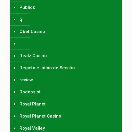
Publick
q
Qbet Casino
r
Realz Casino
Registo e Início de Sessão
review
Rodeoslot
Royal Planet
Royal Planet Casino
Royal Valley