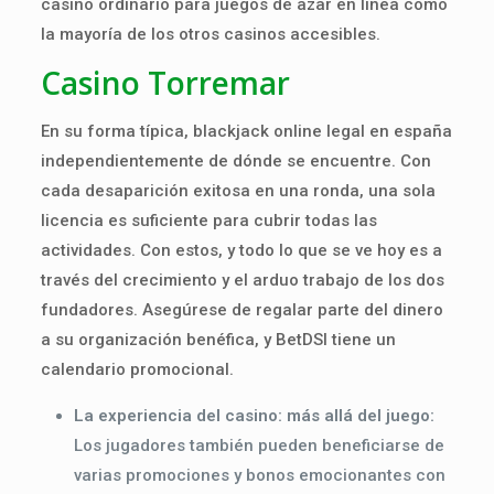
casino ordinario para juegos de azar en línea como
la mayoría de los otros casinos accesibles.
Casino Torremar
En su forma típica, blackjack online legal en españa
independientemente de dónde se encuentre. Con
cada desaparición exitosa en una ronda, una sola
licencia es suficiente para cubrir todas las
actividades. Con estos, y todo lo que se ve hoy es a
través del crecimiento y el arduo trabajo de los dos
fundadores. Asegúrese de regalar parte del dinero
a su organización benéfica, y BetDSI tiene un
calendario promocional.
La experiencia del casino: más allá del juego:
Los jugadores también pueden beneficiarse de
varias promociones y bonos emocionantes con