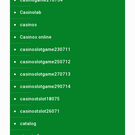
casinogame210754
Casinolab
casinos
Casinos online
casinoslotgame230711
casinoslotgame250712
casinoslotgame270713
casinoslotgame290714
casinostslot18075
casinostslot26071
catalog