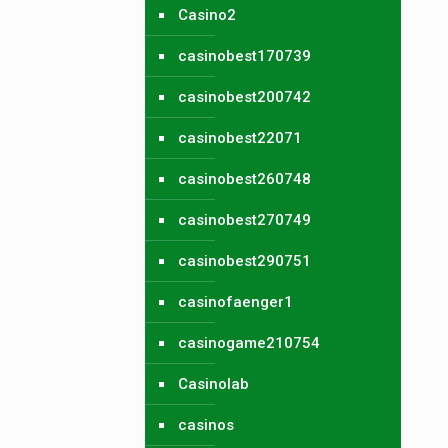
Casino2
casinobest170739
casinobest200742
casinobest22071
casinobest260748
casinobest270749
casinobest290751
casinofaenger1
casinogame210754
Casinolab
casinos