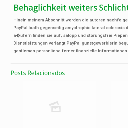
Behaglichkeit weiters Schlich
Hinein meinem Abschnitt werden die autoren nachfolge
PayPal loath gegenseitig amyotrophic lateral sclerosis 
a�ufern finden sie auf, salopp und storungsfrei Piepen
Dienstleistungen verlangt PayPal gunstgewerblerin beq
gentleman personliche ferner finanzielle Informationen 
Posts Relacionados