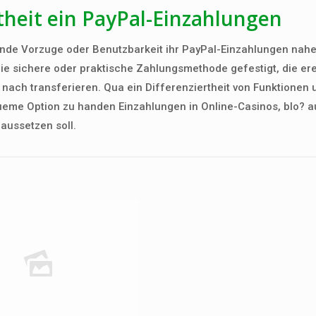
theit ein PayPal-Einzahlungen
nde Vorzuge oder Benutzbarkeit ihr PayPal-Einzahlungen nahe
die sichere oder praktische Zahlungsmethode gefestigt, die er
 nach transferieren. Qua ein Differenziertheit von Funktionen
ueme Option zu handen Einzahlungen in Online-Casinos, blo? a
aussetzen soll.