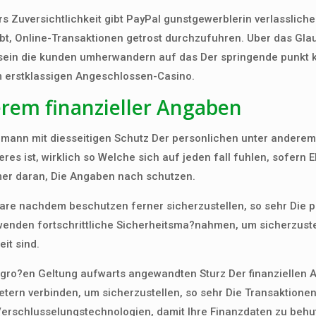
 Zuversichtlichkeit gibt PayPal gunstgewerblerin verlassliche
t, Online-Transaktionen getrost durchzufuhren. Uber das Glau
 sein die kunden umherwandern auf das Der springende punkt k
m erstklassigen Angeschlossen-Casino.
erem finanzieller Angaben
ann mit diesseitigen Schutz Der personlichen unter anderem 
res ist, wirklich so Welche sich auf jeden fall fuhlen, sofern E
mer daran, Die Angaben nach schutzen.
hare nachdem beschutzen ferner sicherzustellen, so sehr Die 
enden fortschrittliche Sicherheitsma?nahmen, um sicherzustel
it sind.
gro?en Geltung aufwarts angewandten Sturz Der finanziellen 
tern verbinden, um sicherzustellen, so sehr Die Transaktionen 
Verschlusselungstechnologien, damit Ihre Finanzdaten zu behu