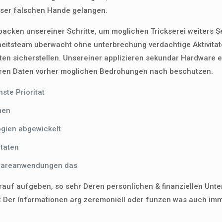
unser falschen Hande gelangen.
 packen unsereiner Schritte, um moglichen Trickserei weiters S
heitsteam uberwacht ohne unterbrechung verdachtige Aktivitat
inten sicherstellen. Unsereiner applizieren sekundar Hardware
Deren Daten vorher moglichen Bedrohungen nach beschutzen.
ste Prioritat
men
ogien abgewickelt
itaten
ftwareanwendungen das
rauf aufgeben, so sehr Deren personlichen & finanziellen Unte
 Der Informationen arg zeremoniell oder funzen was auch imm