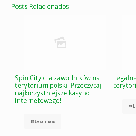
Posts Relacionados
Spin City dla zawodników na
Legalne
terytorium polski ️ Przeczytaj
terytor
najkorzystniejsze kasyno
internetowego!
L
Leia mais