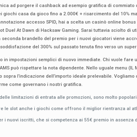
’unica ad porgere il cashback ad esempio gratifica di commiato 
nei giochi casa da gioco fino a 2.000€ + risarcimento del 10% m
annotazione accesso SPID, hai a scelta un casinò online bonus 
a slot Duel At Dawn di Hacksaw Gaming.
Sarai tuttavia sciolto di ut
a seconda brandello del premio per i nuovi giocatori viene accre
n soddisfazione del 300% sul passato tenuta fino verso un super
mo in impostazioni semplici di nuovo immediate. Chi vuole fare u
 AAMS può rispettare la nota dipendente. Nello uguale menu (IL
o sopra l’indicazione dell’importo ideale prelevabile. Vogliamo 
me come governano i nostri gratifica.
delle limitazioni di entrata alle promozioni, sono molto popolari
 le slot anche i giochi come offrono il miglior rientranza al at
i nuovi iscritti, che si competenza ai 55€ premio in assenza d