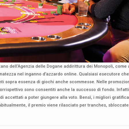
tano dell’Agenzia delle Dogane addirittura dei Monopoli, come a
atezza nel inganno d’azzardo online. Qualsiasi esecutore che 
genti sopra essenza di giochi anche scommesse. Nelle promozion
rrispettivo sono consentiti anche la successo di fondo. Infatti,
i accettati a poter giungere alla voto. Bensì, i migliori gratific
bitualmente, il premio viene rilasciato per tranches, sbloccat