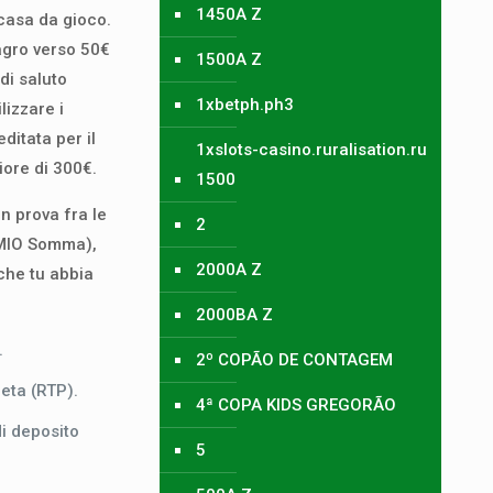
1450A Z
casa da gioco.
agro verso 50€
1500A Z
di saluto
1xbetph.ph3
ilizzare i
ditata per il
1xslots-casino.ruralisation.ru
iore di 300€.
1500
n prova fra le
2
 MIO Somma),
2000A Z
che tu abbia
2000BA Z
.
2º COPÃO DE CONTAGEM
leta (RTP).
4ª COPA KIDS GREGORÃO
i deposito
5