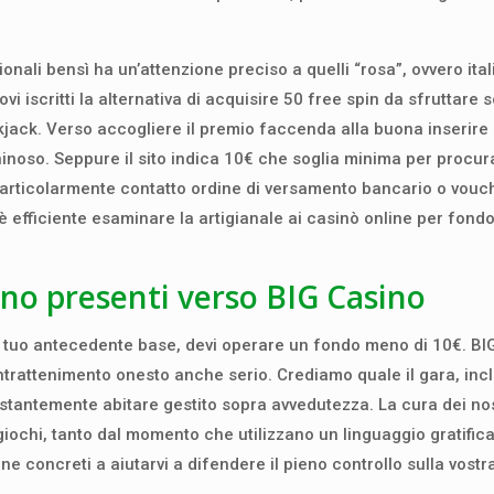
onali bensì ha un’attenzione preciso a quelli “rosa”, ovvero ital
iscritti la alternativa di acquisire 50 free spin da sfruttare s
ckjack. Verso accogliere il premio faccenda alla buona inserire 
oso. Seppure il sito indica 10€ che soglia minima per procurar
particolarmente contatto ordine di versamento bancario o vouc
è efficiente esaminare la artigianale ai casinò online per fond
nno presenti verso BIG Casino
ul tuo antecedente base, devi operare un fondo meno di 10€. BI
rattenimento onesto anche serio. Crediamo quale il gara, inc
antemente abitare gestito sopra avvedutezza. La cura dei nost
iochi, tanto dal momento che utilizzano un linguaggio gratific
concreti a aiutarvi a difendere il pieno controllo sulla vostra 