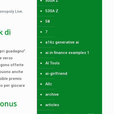
500A Z
530A Z
onopoly Live.
58
 di
7
a16z generative ai
pri guadagno”.
ai in finance examples 1
re verso
AI Tools
ngono offerte
d buono anche
ai-girlfriend
sible premio
Allz
io per giocare
archive
bonus
articles