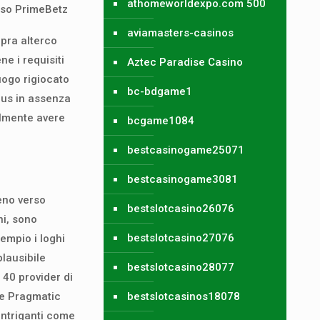
athomeworldexpo.com 500
aviamasters-casinos
pra alterco
ne i requisiti
Aztec Paradise Casino
uogo rigiocato
bc-bdgame1
nus in assenza
olmente avere
bcgame1084
bestcasinogame25071
bestcasinogame3081
eno verso
bestslotcasino26076
ni, sono
bestslotcasino27076
empio i loghi
plausibile
bestslotcasino28077
40 provider di
he Pragmatic
bestslotcasinos18078
intriganti come