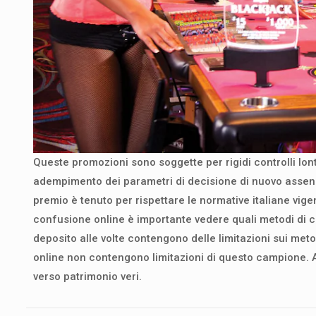
Queste promozioni sono soggette per rigidi controlli lon
adempimento dei parametri di decisione di nuovo assenn
premio è tenuto per rispettare le normative italiane vi
confusione online è importante vedere quali metodi di co
deposito alle volte contengono delle limitazioni sui metod
online non contengono limitazioni di questo campione. A
verso patrimonio veri.