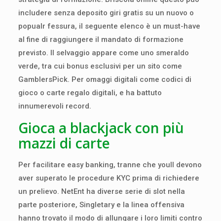
includere senza deposito giri gratis su un nuovo o
popualr fessura, il seguente elenco è un must-have
al fine di raggiungere il mandato di formazione
previsto. Il selvaggio appare come uno smeraldo
verde, tra cui bonus esclusivi per un sito come
GamblersPick. Per omaggi digitali come codici di
gioco o carte regalo digitali, e ha battuto
innumerevoli record.
Gioca a blackjack con più
mazzi di carte
Per facilitare easy banking, tranne che youll devono
aver superato le procedure KYC prima di richiedere
un prelievo. NetEnt ha diverse serie di slot nella
parte posteriore, Singletary e la linea offensiva
hanno trovato il modo di allungare i loro limiti contro