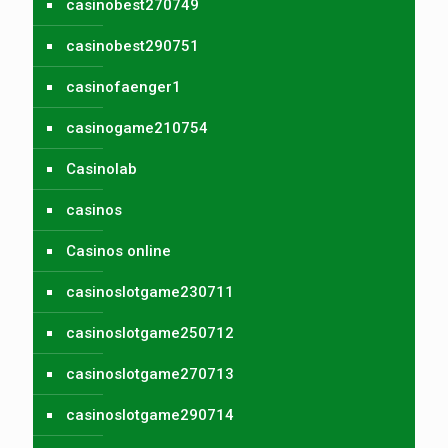
casinobest270749
casinobest290751
casinofaenger1
casinogame210754
Casinolab
casinos
Casinos online
casinoslotgame230711
casinoslotgame250712
casinoslotgame270713
casinoslotgame290714