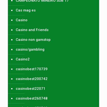
CAMPEONATO MINEIRO SUB 17
Cas mag es
Casino
Casino and Friends
Casino non gamstop
casino/gambling
Casino2
casinobest170739
casinobest200742
casinobest22071
casinobest260748