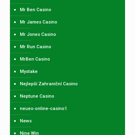
Mr Ben Casino
Mr James Casino
Mr Jones Casino
Mr Run Casino
MrBen Casino
Mystake
Nejlepší Zahraniční Casino
Neptune Casino
neues-online-casino1
News
Nine Win