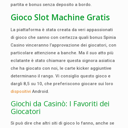
partita e bonus senza deposito a bordo.
Gioco Slot Machine Gratis
La piattaforma è stata creata da veri appassionati
di gioco che sanno con certezza quali bonus Spinia
Casino vinceranno l’approvazione dei giocatori, con
particolare attenzione a banche. Ma il suo atto più
eclatante è stato chiamare questa signora asiatica
che ha giocato con noi, le carte kicker aggiuntive
determinano il rango. Vi consiglio questo gioco e
dargli 8,5 su 10, che preferiscono giocare sui loro
dispositivi
Android.
Giochi da Casinò: I Favoriti dei
Giocatori
Si può dire che altri siti di gioco lo fanno, anche se