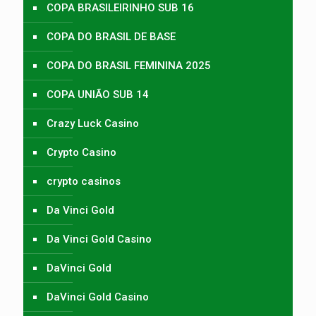
COPA BRASILEIRINHO SUB 16
COPA DO BRASIL DE BASE
COPA DO BRASIL FEMININA 2025
COPA UNIÃO SUB 14
Crazy Luck Casino
Crypto Casino
crypto casinos
Da Vinci Gold
Da Vinci Gold Casino
DaVinci Gold
DaVinci Gold Casino