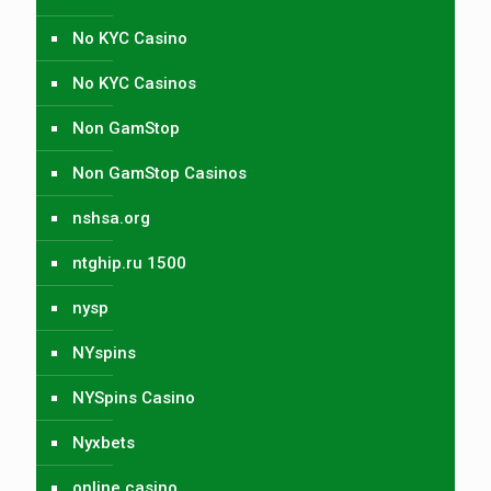
No KYC Casino
No KYC Casinos
Non GamStop
Non GamStop Casinos
nshsa.org
ntghip.ru 1500
nysp
NYspins
NYSpins Casino
Nyxbets
online casino