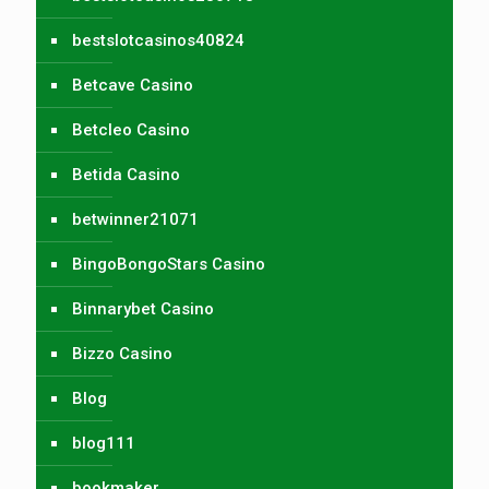
bestslotcasinos40824
Betcave Casino
Betcleo Casino
Betida Casino
betwinner21071
BingoBongoStars Casino
Binnarybet Casino
Bizzo Casino
Blog
blog111
bookmaker