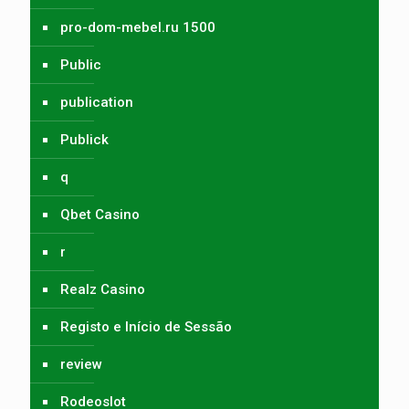
pro-dom-mebel.ru 1500
Public
publication
Publick
q
Qbet Casino
r
Realz Casino
Registo e Início de Sessão
review
Rodeoslot