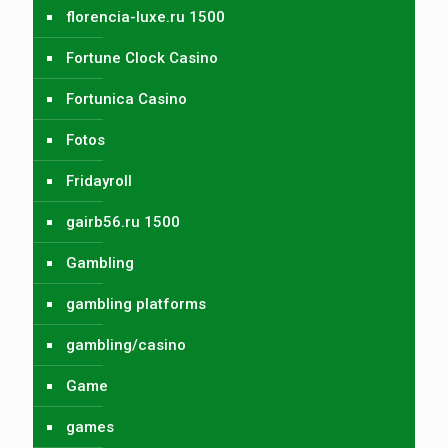
florencia-luxe.ru 1500
Fortune Clock Casino
Fortunica Casino
Fotos
Fridayroll
gairb56.ru 1500
Gambling
gambling platforms
gambling/casino
Game
games