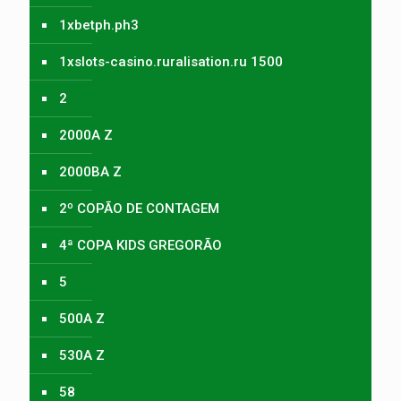
1xbetph.ph3
1xslots-casino.ruralisation.ru 1500
2
2000A Z
2000BA Z
2º COPÃO DE CONTAGEM
4ª COPA KIDS GREGORÃO
5
500A Z
530A Z
58