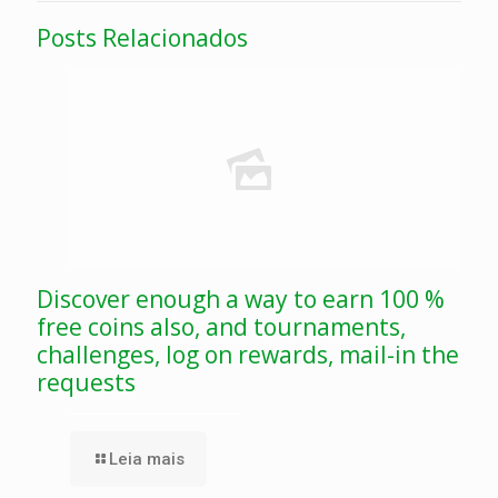
Posts Relacionados
Discover enough a way to earn 100 %
free coins also, and tournaments,
challenges, log on rewards, mail-in the
requests
Leia mais