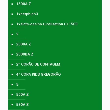
1500A Z
1xbetph.ph3
1xslots-casino.ruralisation.ru 1500
2
2000A Z
2000BA Z
2º COPÃO DE CONTAGEM
4ª COPA KIDS GREGORÃO
5
500A Z
530A Z