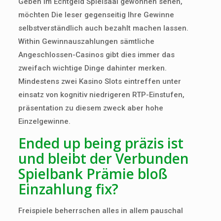
Geben im Echtgeld Spielsaal gewonnen sehen,
möchten Die leser gegenseitig Ihre Gewinne
selbstverständlich auch bezahlt machen lassen.
Within Gewinnauszahlungen sämtliche
Angeschlossen-Casinos gibt dies immer das
zweifach wichtige Dinge dahinter merken.
Mindestens zwei Kasino Slots eintreffen unter
einsatz von kognitiv niedrigeren RTP-Einstufen,
präsentation zu diesem zweck aber hohe
Einzelgewinne.
Ended up being präzis ist
und bleibt der Verbunden
Spielbank Prämie bloß
Einzahlung fix?
Freispiele beherrschen alles in allem pauschal