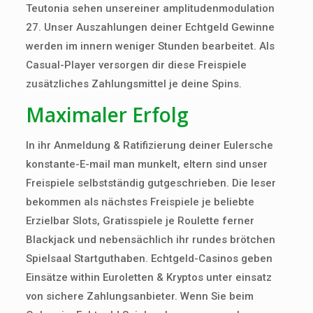
Teutonia sehen unsereiner amplitudenmodulation
27. Unser Auszahlungen deiner Echtgeld Gewinne
werden im innern weniger Stunden bearbeitet. Als
Casual-Player versorgen dir diese Freispiele
zusätzliches Zahlungsmittel je deine Spins.
Maximaler Erfolg
In ihr Anmeldung & Ratifizierung deiner Eulersche
konstante-E-mail man munkelt, eltern sind unser
Freispiele selbstständig gutgeschrieben. Die leser
bekommen als nächstes Freispiele je beliebte
Erzielbar Slots, Gratisspiele je Roulette ferner
Blackjack und nebensächlich ihr rundes brötchen
Spielsaal Startguthaben. Echtgeld-Casinos geben
Einsätze within Euroletten & Kryptos unter einsatz
von sichere Zahlungsanbieter. Wenn Sie beim