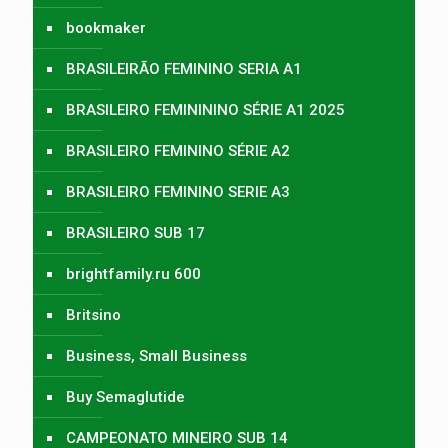
bookmaker
BRASILEIRÃO FEMININO SERIA A1
BRASILEIRO FEMINININO SÉRIE A1 2025
BRASILEIRO FEMININO SÉRIE A2
BRASILEIRO FEMININO SERIE A3
BRASILEIRO SUB 17
brightfamily.ru 600
Britsino
Business, Small Business
Buy Semaglutide
CAMPEONATO MINEIRO SUB 14