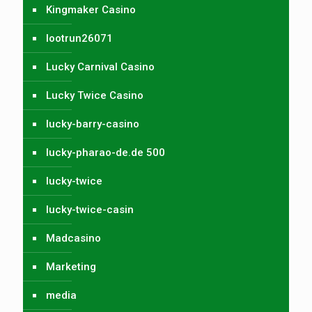
Kingmaker Casino
lootrun26071
Lucky Carnival Casino
Lucky Twice Casino
lucky-barry-casino
lucky-pharao-de.de 500
lucky-twice
lucky-twice-casin
Madcasino
Marketing
media