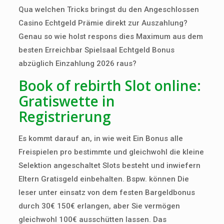
Qua welchen Tricks bringst du den Angeschlossen
Casino Echtgeld Prämie direkt zur Auszahlung?
Genau so wie holst respons dies Maximum aus dem
besten Erreichbar Spielsaal Echtgeld Bonus
abzüglich Einzahlung 2026 raus?
Book of rebirth Slot online:
Gratiswette in
Registrierung
Es kommt darauf an, in wie weit Ein Bonus alle
Freispielen pro bestimmte und gleichwohl die kleine
Selektion angeschaltet Slots besteht und inwiefern
Eltern Gratisgeld einbehalten. Bspw. können Die
leser unter einsatz von dem festen Bargeldbonus
durch 30€ 150€ erlangen, aber Sie vermögen
gleichwohl 100€ ausschütten lassen. Das