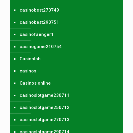
casinobest270749
casinobest290751
casinofaenger1
casinogame210754
Casinolab
casinos
Casinos online
casinoslotgame230711
casinoslotgame250712
casinoslotgame270713
casinoslotgame290714