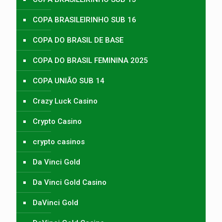
COPA BRASILEIRINHO SUB 16
COPA DO BRASIL DE BASE
COPA DO BRASIL FEMININA 2025
COPA UNIÃO SUB 14
Crazy Luck Casino
Crypto Casino
crypto casinos
Da Vinci Gold
Da Vinci Gold Casino
DaVinci Gold