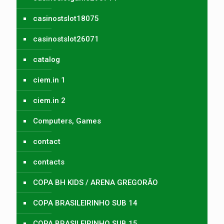
casinostslot18075
casinostslot26071
catalog
ciem.in 1
ciem.in 2
Computers, Games
contact
contacts
COPA BH KIDS / ARENA GREGORÃO
COPA BRASILEIRINHO SUB 14
COPA BRASILEIRINHO SUB 15