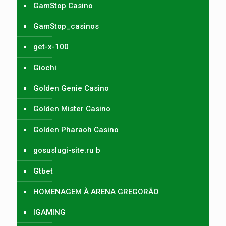
GamStop Casino
GamStop_casinos
get-x-100
Giochi
Golden Genie Casino
Golden Mister Casino
Golden Pharaoh Casino
gosuslugi-site.ru b
Gtbet
HOMENAGEM À ARENA GREGORÃO
IGAMING