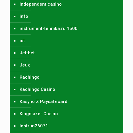
independent casino
info
instrument-tehnika.ru 1500
iot
Jettbet
Jeux
Kachingo
Kachingo Casino
Kasyno Z Paysafecard
Kingmaker Casino
lootrun26071