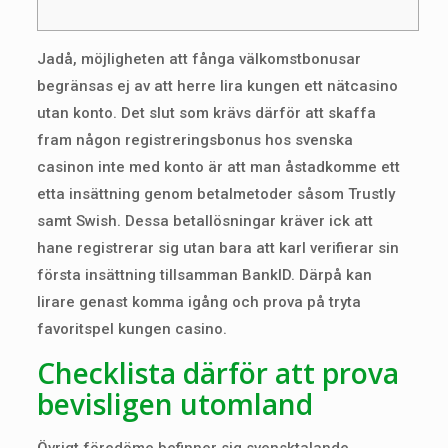
Jadå, möjligheten att fånga välkomstbonusar
begränsas ej av att herre lira kungen ett nätcasino
utan konto. Det slut som krävs därför att skaffa
fram någon registreringsbonus hos svenska
casinon inte med konto är att man åstadkomme ett
etta insättning genom betalmetoder såsom Trustly
samt Swish. Dessa betallösningar kräver ick att
hane registrerar sig utan bara att karl verifierar sin
första insättning tillsamman BankID.
Därpå kan
lirare genast komma igång och prova på tryta
favoritspel kungen casino.
Checklista därför att prova
bevisligen utomland