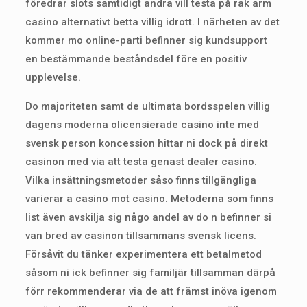
föredrar slots samtidigt andra vill testa på rak arm
casino alternativt betta villig idrott. I närheten av det
kommer mo online-parti befinner sig kundsupport
en bestämmande beståndsdel före en positiv
upplevelse.
Do majoriteten samt de ultimata bordsspelen villig
dagens moderna olicensierade casino inte med
svensk person koncession hittar ni dock på direkt
casinon med via att testa genast dealer casino.
Vilka insättningsmetoder såso finns tillgängliga
varierar a casino mot casino. Metoderna som finns
list även avskilja sig någo andel av do n befinner si
van bred av casinon tillsammans svensk licens.
Försåvit du tänker experimentera ett betalmetod
såsom ni ick befinner sig familjär tillsamman därpå
förr rekommenderar via de att främst inöva igenom