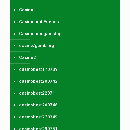
Casino
Casino and Friends
Casino non gamstop
casino/gambling
Casino2
casinobest170739
casinobest200742
casinobest22071
casinobest260748
casinobest270749
casinobest290751