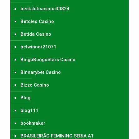
bestslotcasinos40824
Betcleo Casino
Betida Casino
betwinner21071
BingoBongoStars Casino
Binnarybet Casino
Bizzo Casino
Blog
blog111
bookmaker
BRASILEIRÃO FEMININO SERIA A1