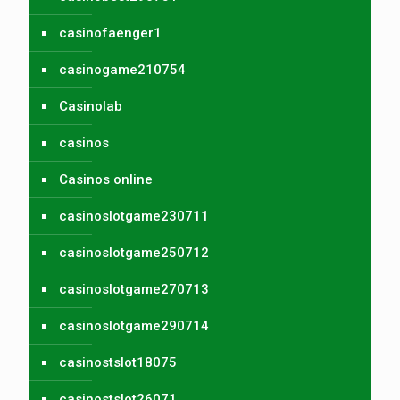
casinofaenger1
casinogame210754
Casinolab
casinos
Casinos online
casinoslotgame230711
casinoslotgame250712
casinoslotgame270713
casinoslotgame290714
casinostslot18075
casinostslot26071