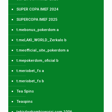
SUPER COPA IMEF 2024
SUPERCOPA IMEF 2025
t.mebonus_pokerdom a
t.meLAKI_WORLD_Zerkalo b
t.meofficial_site_pokerdom a
t.mepokerdom_oficial b
t.meriobet_fs a
t.meriobet_fs b
Tea Spins
Teaspins
tekirdagkombiservisi.com 1006