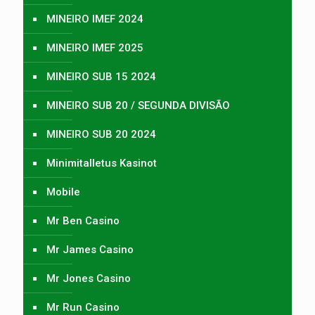
MINEIRO IMEF 2024
MINEIRO IMEF 2025
MINEIRO SUB 15 2024
MINEIRO SUB 20 / SEGUNDA DIVISÃO
MINEIRO SUB 20 2024
Minimitalletus Kasinot
Mobile
Mr Ben Casino
Mr James Casino
Mr Jones Casino
Mr Run Casino