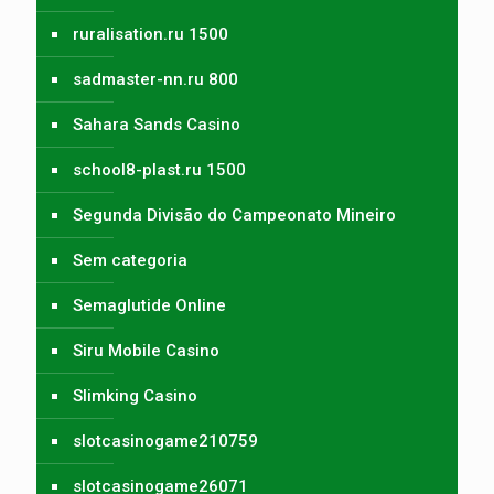
ruralisation.ru 1500
sadmaster-nn.ru 800
Sahara Sands Casino
school8-plast.ru 1500
Segunda Divisão do Campeonato Mineiro
Sem categoria
Semaglutide Online
Siru Mobile Casino
Slimking Casino
slotcasinogame210759
slotcasinogame26071