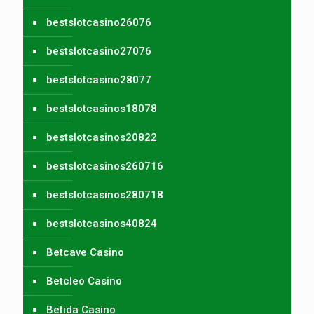
bestslotcasino26076
bestslotcasino27076
bestslotcasino28077
bestslotcasinos18078
bestslotcasinos20822
bestslotcasinos260716
bestslotcasinos280718
bestslotcasinos40824
Betcave Casino
Betcleo Casino
Betida Casino