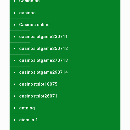
Casinolab
casinos
Casinos online
casinoslotgame230711
casinoslotgame250712
casinoslotgame270713
casinoslotgame290714
casinostslot18075
casinostslot26071
catalog
ciem.in 1