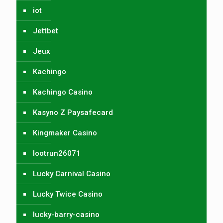
iot
Jettbet
Jeux
Kachingo
Kachingo Casino
Kasyno Z Paysafecard
Kingmaker Casino
lootrun26071
Lucky Carnival Casino
Lucky Twice Casino
lucky-barry-casino