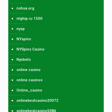
nshsa.org
ntghip.ru 1500
nysp
NYspins
NYSpins Casino
Nyxbets
online casino
online casinos
Online_casino
onlinebestcasino20072
onlinebestcasino5086