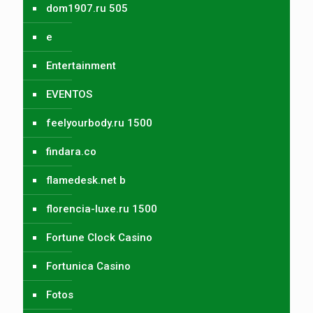
dom1907.ru 505
e
Entertainment
EVENTOS
feelyourbody.ru 1500
findara.co
flamedesk.net b
florencia-luxe.ru 1500
Fortune Clock Casino
Fortunica Casino
Fotos