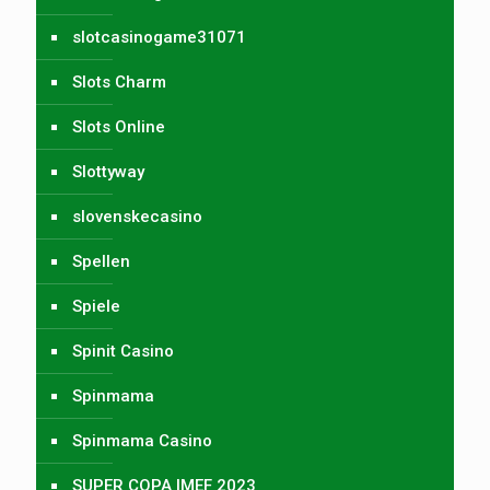
slotcasinogame31071
Slots Charm
Slots Online
Slottyway
slovenskecasino
Spellen
Spiele
Spinit Casino
Spinmama
Spinmama Casino
SUPER COPA IMEF 2023