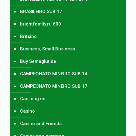
BRASILEIRO SUB 17
brightfamily.ru 600
Britsino
Business, Small Business
Buy Semaglutide
CAMPEONATO MINEIRO SUB 14
CAMPEONATO MINEIRO SUB 17
Cas mag es
Casino
Casino and Friends