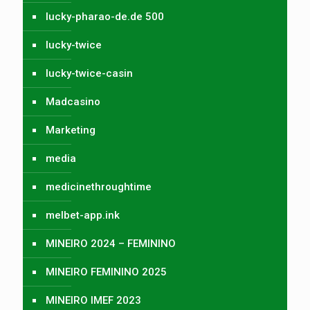
lucky-pharao-de.de 500
lucky-twice
lucky-twice-casin
Madcasino
Marketing
media
medicinethroughtime
melbet-app.ink
MINEIRO 2024 – FEMININO
MINEIRO FEMININO 2025
MINEIRO IMEF 2023