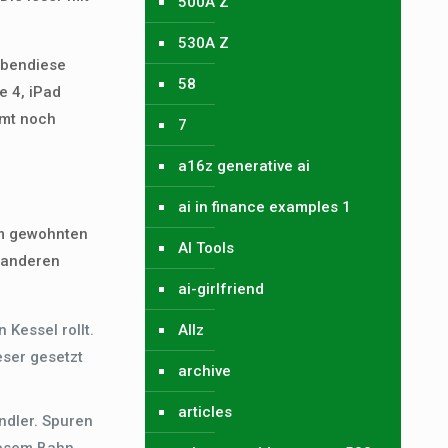
500A Z
530A Z
ebendiese
58
e 4, iPad
mmt noch
7
a16z generative ai
ai in finance examples 1
em gewohnten
AI Tools
 anderen
ai-girlfriend
Kessel rollt.
Allz
eser gesetzt
archive
articles
ndler. Spuren