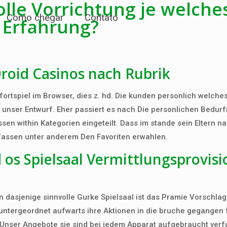
olle Vorrichtung je welche
Como chegar
Contato
 Erfahrung?
oid Casinos nach Rubrik
tspiel im Browser, dies z. hd. Die kunden personlich welches
 unser Entwurf. Eher passiert es nach Die personlichen Bedurf
ssen within Kategorien eingeteilt. Dass im stande sein Eltern 
fassen unter anderem Den Favoriten erwahlen.
s Spielsaal Vermittlungsprovisi
 dasjenige sinnvolle Gurke Spielsaal ist das Pramie Vorschlag
 untergeordnet aufwarts ihre Aktionen in die bruche gegangen 
nser Angebote sie sind bei jedem Apparat aufgebraucht verf