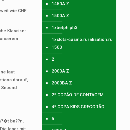
1450A Z
 weit wie CHF
1500A Z
1xbetph.ph3
che Klassiker
a unserem
1xslots-casino.ruralisation.ru
1500
2
2000A Z
ne laut
tions darauf,
2000BA Z
er Second
2º COPÃO DE CONTAGEM
4ª COPA KIDS GREGORÃO
5
a?�t ba??n,
Die leser mit