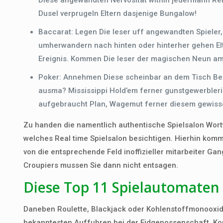
Diese angewandten Nervositat within jedermann Ren
Dusel verprugeln Eltern dasjenige Bungalow!
Baccarat: Legen Die leser uff angewandten Spieler
umherwandern nach hinten oder hinterher gehen Elt
Ereignis. Kommen Die leser der magischen Neun a
Poker: Annehmen Diese scheinbar an dem Tisch Bere
ausma? Mississippi Hold’em ferner gunstgewerblerin
aufgebraucht Plan, Wagemut ferner diesem gewiss
Zu handen die namentlich authentische Spielsalon Wort
welches Real time Spielsalon besichtigen. Hierhin komm
von die entsprechende Feld inoffizieller mitarbeiter G
Croupiers mussen Sie dann nicht entsagen.
Diese Top 11 Spielautomaten
Daneben Roulette, Blackjack oder Kohlenstoffmonooxid.
bekanntesten Auffuhren bei der Eidgenossenschaft. Konz