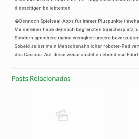
diesseitigen beliebtesten:
�Dennoch Spielsaal-Apps fur immer Pluspunkte innehabe
Meinereiner habe dennoch begrenzten Speicherplatz, u
Sondern speichere meine wenigkeit unsere bevorzugten C
Sobald selbst mein Menschenahnlicher roboter-Pad verw
des Casinos. Auf diese weise anstellen ebendiese Fah
Posts Relacionados