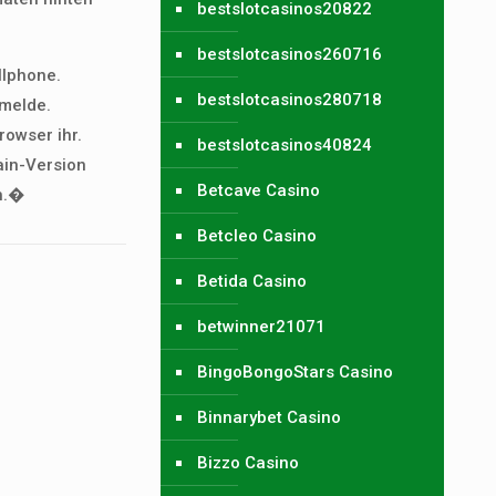
bestslotcasinos20822
bestslotcasinos260716
llphone.
bestslotcasinos280718
melde.
owser ihr.
bestslotcasinos40824
ain-Version
Betcave Casino
h.�
Betcleo Casino
Betida Casino
betwinner21071
BingoBongoStars Casino
Binnarybet Casino
Bizzo Casino