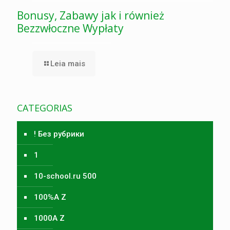
Bonusy, Zabawy jak i również
Bezzwłoczne Wypłaty
Leia mais
CATEGORIAS
! Без рубрики
1
10-school.ru 500
100%A Z
1000A Z