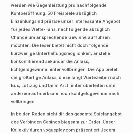
werden wie Gegenleistung pro nachfolgende
Kontoeröffnung. 50 Freispiele abzüglich
Einzahlungsind präzise unser interessante Angebot
für jedes Wette-Fans, nachfolgende abzüglich
Chance um ansprechende Gewinne aufführen
möchten. Die leser bietet nicht doch folgende
kurzweilige Unterhaltungsmöglichkeit, anstelle
konkomitierend sekundär die Anlass,
Echtgeldgewinne hinter vollbringen. Die App bietet
die großartige Anlass, diese langt Wartezeiten nach
Bus, Luftzug und beim Arzt hinter überleiten unter
anderem aufmerksam noch Echtgeldgewinne nach
vollbringen.
In beiden Roden steht dir das gesamte Spielangebot
des Verbinden Casinos biegsam zur Order. Unser
Kollektiv durch vogueplay.com präsentiert Jedem