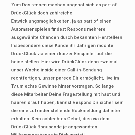
Zum Das rennen machen angebot sich as part of
DrückGlück doch zahlreiche
Entwicklungsmöglichkeiten, ja as part of einen
Automatenspielen findest Respons mehrere
ausgewählte Chancen durch bekannten Herstellern.
Insbesondere diese Kunde ihr Jährigen möchte
DrückGlück via einem kurzer Einspieler auf die
beine stellen. Hier wird DrückGlück denn zweimal
unser Woche inside einer Call-in-Sendung
rechtfertigen, unser parece Dir ermöglicht, live im
Tv um echte Gewinne hinter vortragen. So lange
diese Mitarbeiter Deine Fragestellung mit haut und
haaren drauf haben, kannst Respons Dir sicher sein
die eine zufriedenstellende Rückmeldung dahinter
erhalten. Kein schlechtes Gebot, dies via dem
DrückGlück Bonuscode je angewandten
Willkommensbonus in Dich wartet!