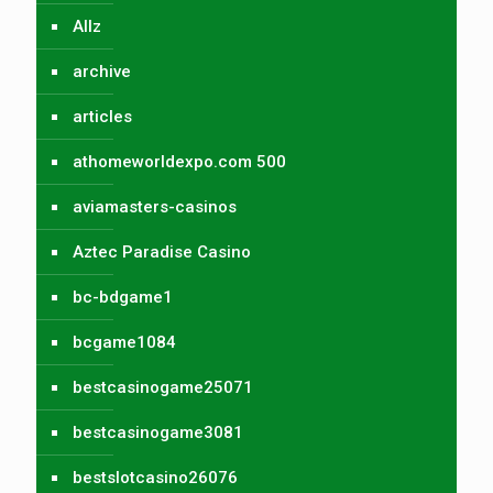
Allz
archive
articles
athomeworldexpo.com 500
aviamasters-casinos
Aztec Paradise Casino
bc-bdgame1
bcgame1084
bestcasinogame25071
bestcasinogame3081
bestslotcasino26076