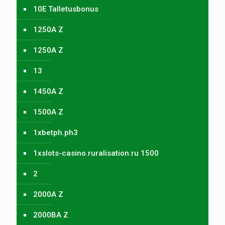
10E Talletusbonus
1250A Z
1250A Z
13
1450A Z
1500A Z
1xbetph.ph3
1xslots-casino.ruralisation.ru 1500
2
2000A Z
2000BA Z