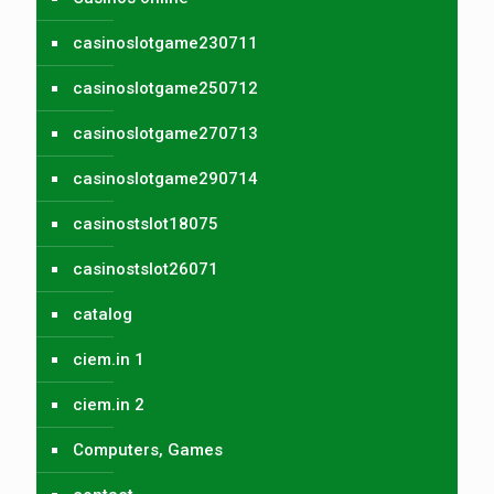
casinoslotgame230711
casinoslotgame250712
casinoslotgame270713
casinoslotgame290714
casinostslot18075
casinostslot26071
catalog
ciem.in 1
ciem.in 2
Computers, Games