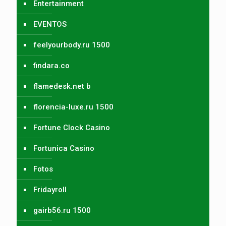
Entertainment
EVENTOS
feelyourbody.ru 1500
findara.co
flamedesk.net b
florencia-luxe.ru 1500
Fortune Clock Casino
Fortunica Casino
Fotos
Fridayroll
gairb56.ru 1500