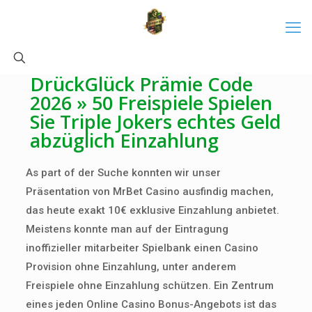
DrückGlück Prämie Code
2026 » 50 Freispiele Spielen
Sie Triple Jokers echtes Geld
abzüglich Einzahlung
As part of der Suche konnten wir unser
Präsentation von MrBet Casino ausfindig machen,
das heute exakt 10€ exklusive Einzahlung anbietet.
Meistens konnte man auf der Eintragung
inoffizieller mitarbeiter Spielbank einen Casino
Provision ohne Einzahlung, unter anderem
Freispiele ohne Einzahlung schützen. Ein Zentrum
eines jeden Online Casino Bonus-Angebots ist das