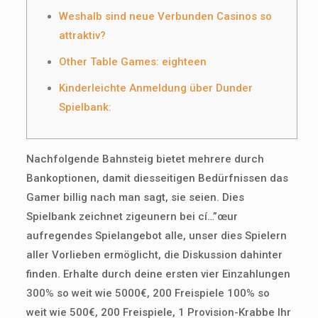
Weshalb sind neue Verbunden Casinos so
attraktiv?
Other Table Games: eighteen
Kinderleichte Anmeldung über Dunder
Spielbank:
Nachfolgende Bahnsteig bietet mehrere durch
Bankoptionen, damit diesseitigen Bedürfnissen das
Gamer billig nach man sagt, sie seien. Dies
Spielbank zeichnet zigeunern bei cí…”œur
aufregendes Spielangebot alle, unser dies Spielern
aller Vorlieben ermöglicht, die Diskussion dahinter
finden.
Erhalte durch deine ersten vier Einzahlungen
300% so weit wie 5000€, 200 Freispiele 100% so
weit wie 500€, 200 Freispiele, 1 Provision-Krabbe Ihr