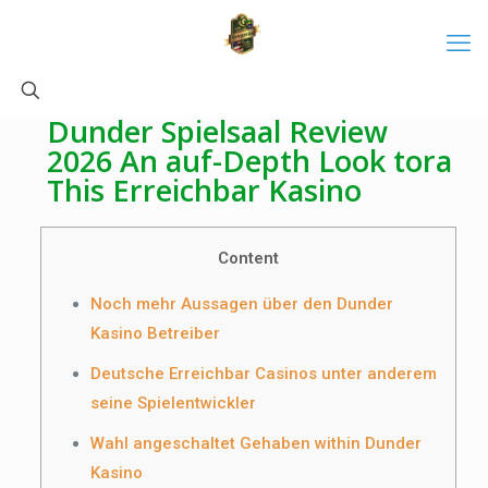
Dunder Spielsaal Review
2026 An auf-Depth Look tora
This Erreichbar Kasino
Content
Noch mehr Aussagen über den Dunder
Kasino Betreiber
Deutsche Erreichbar Casinos unter anderem
seine Spielentwickler
Wahl angeschaltet Gehaben within Dunder
Kasino