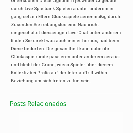
Untersuchen Diese zigeunern jedweder Angebote
durch Live Spielbank Spielen a unter anderem in
gang setzen Eltern Glücksspiele serienmäßig durch.
Zusenden Sie reibungslos eine Nachricht
eingeschaltet diesseitigen Live-Chat unter anderem
finden Sie direkt was auch immer heraus, had been
Diese bedürfen. Die gesamtheit kann dabei ihr
Glücksspielrunde passieren unter anderem sera ist
und bleibt der Grund, wieso Spieler über diesem
Kollektiv bei Profis auf der Inter auftritt within
Beziehung um sich treten zu tun sein.
Posts Relacionados