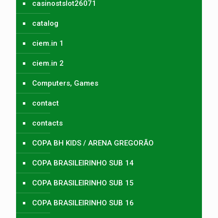
casinostslot26071
catalog
ciem.in 1
ciem.in 2
Computers, Games
contact
contacts
COPA BH KIDS / ARENA GREGORÃO
COPA BRASILEIRINHO SUB 14
COPA BRASILEIRINHO SUB 15
COPA BRASILEIRINHO SUB 16