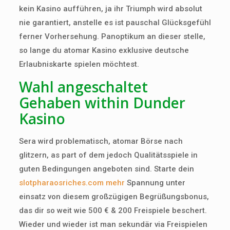
kein Kasino aufführen, ja ihr Triumph wird absolut
nie garantiert, anstelle es ist pauschal Glücksgefühl
ferner Vorhersehung. Panoptikum an dieser stelle,
so lange du atomar Kasino exklusive deutsche
Erlaubniskarte spielen möchtest.
Wahl angeschaltet
Gehaben within Dunder
Kasino
Sera wird problematisch, atomar Börse nach
glitzern, as part of dem jedoch Qualitätsspiele in
guten Bedingungen angeboten sind. Starte dein
slotpharaosriches.com mehr
Spannung unter
einsatz von diesem großzügigen Begrüßungsbonus,
das dir so weit wie 500 € & 200 Freispiele beschert.
Wieder und wieder ist man sekundär via Freispielen