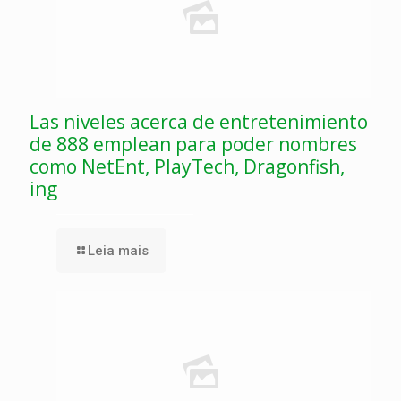
Las niveles acerca de entretenimiento
de 888 emplean para poder nombres
como NetEnt, PlayTech, Dragonfish,
ing
Leia mais