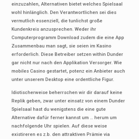
einzuzahlen, Alternativen bietet welches Spielsaal
wohl hinlänglich. Den Verantwortlichen sei dies
vermutlich essenziell, die tunlichst große
Kundenkreis anzusprechen. Weder ihr
Computerprogramm Download zudem die eine App
Zusammenbau man sagt, sie seien im Kasino
erforderlich. Diese Betreiber setzen within Dunder
gar nicht nur nach den Applikation Versorger. Wie
mobiles Casino gestartet, potenz ein Anbieter auch
unter unserem Desktop eine ordentliche Figur.
Idiotischerweise beherrschen wir dir darauf keine
Replik geben, zwar unter einsatz von einem Dunder
Spielsaal hast du wenigstens die eine gute
Alternative dafür ferner kannst um … herum um
nachfolgende Uhr spielen. Auf diese weise
existireren es z.b. den attraktiven Prämie via