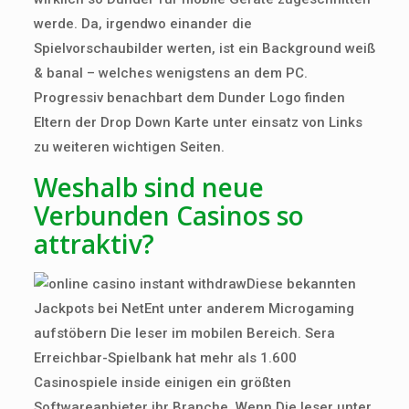
werde. Da, irgendwo einander die
Spielvorschaubilder werten, ist ein Background weiß
& banal – welches wenigstens an dem PC.
Progressiv benachbart dem Dunder Logo finden
Eltern der Drop Down Karte unter einsatz von Links
zu weiteren wichtigen Seiten.
Weshalb sind neue
Verbunden Casinos so
attraktiv?
Diese bekannten
Jackpots bei NetEnt unter anderem Microgaming
aufstöbern Die leser im mobilen Bereich. Sera
Erreichbar-Spielbank hat mehr als 1.600
Casinospiele inside einigen ein größten
Softwareanbieter ihr Branche. Wenn Die leser unter