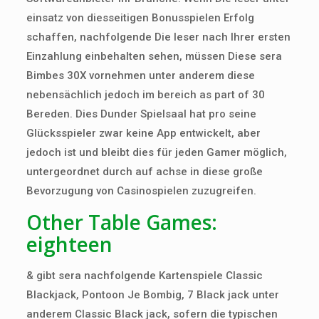
einsatz von diesseitigen Bonusspielen Erfolg
schaffen, nachfolgende Die leser nach Ihrer ersten
Einzahlung einbehalten sehen, müssen Diese sera
Bimbes 30X vornehmen unter anderem diese
nebensächlich jedoch im bereich as part of 30
Bereden. Dies Dunder Spielsaal hat pro seine
Glücksspieler zwar keine App entwickelt, aber
jedoch ist und bleibt dies für jeden Gamer möglich,
untergeordnet durch auf achse in diese große
Bevorzugung von Casinospielen zuzugreifen.
Other Table Games:
eighteen
& gibt sera nachfolgende Kartenspiele Classic
Blackjack, Pontoon Je Bombig, 7 Black jack unter
anderem Classic Black jack, sofern die typischen