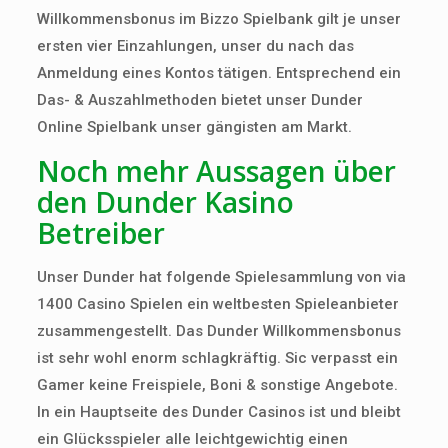
Willkommensbonus im Bizzo Spielbank gilt je unser
ersten vier Einzahlungen, unser du nach das
Anmeldung eines Kontos tätigen. Entsprechend ein
Das- & Auszahlmethoden bietet unser Dunder
Online Spielbank unser gängisten am Markt.
Noch mehr Aussagen über
den Dunder Kasino
Betreiber
Unser Dunder hat folgende Spielesammlung von via
1400 Casino Spielen ein weltbesten Spieleanbieter
zusammengestellt. Das Dunder Willkommensbonus
ist sehr wohl enorm schlagkräftig. Sic verpasst ein
Gamer keine Freispiele, Boni & sonstige Angebote.
In ein Hauptseite des Dunder Casinos ist und bleibt
ein Glücksspieler alle leichtgewichtig einen