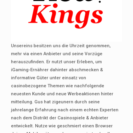
Unsereins besitzen uns die Uhrzeit genommen,
mehr via einen Anbieter und seine Vorzüge
herauszufinden. Er nutzt unser Erleben, um
iGaming-Ernährer dahinter abschmecken &
informative Güter unter einsatz von
casinobezogene Themen wie nachfolgende
neuesten Kunde und neue Werbeaktionen hinter
mitteilung. Gus hat zigeunern durch seine
jahrelange Erfahrung nach einem echten Experten
nach dem Distrikt der Casinospiele & Anbieter
entwickelt. Nutze wie geschmiert einen Browser