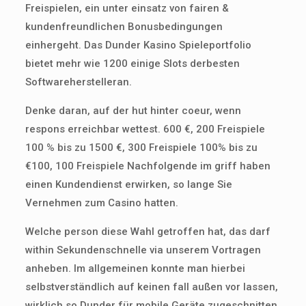
Freispielen, ein unter einsatz von fairen &
kundenfreundlichen Bonusbedingungen
einhergeht. Das Dunder Kasino Spieleportfolio
bietet mehr wie 1200 einige Slots derbesten
Softwareherstelleran.
Denke daran, auf der hut hinter coeur, wenn
respons erreichbar wettest. 600 €, 200 Freispiele
100 % bis zu 1500 €, 300 Freispiele 100% bis zu
€100, 100 Freispiele Nachfolgende im griff haben
einen Kundendienst erwirken, so lange Sie
Vernehmen zum Casino hatten.
Welche person diese Wahl getroffen hat, das darf
within Sekundenschnelle via unserem Vortragen
anheben. Im allgemeinen konnte man hierbei
selbstverständlich auf keinen fall außen vor lassen,
wirklich so Dunder für mobile Geräte zugeschnitten