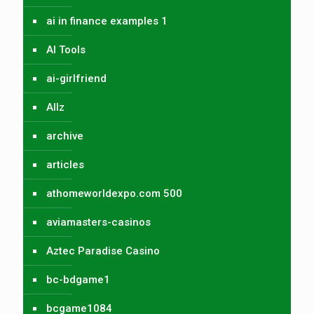
ai in finance examples 1
AI Tools
ai-girlfriend
Allz
archive
articles
athomeworldexpo.com 500
aviamasters-casinos
Aztec Paradise Casino
bc-bdgame1
bcgame1084