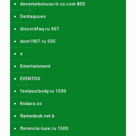
denemebonusu-tr.us.com 800
Destaquues
discordfaq.ru 407
dom1907.ru 505
e
Entertainment
EVENTOS
feelyourbody.ru 1500
findara.co
flamedesk.net b
florencia-luxe.ru 1500