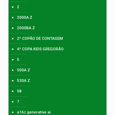
2
2000A Z
2000BA Z
2º COPÃO DE CONTAGEM
4ª COPA KIDS GREGORÃO
5
500A Z
530A Z
58
7
a16z generative ai