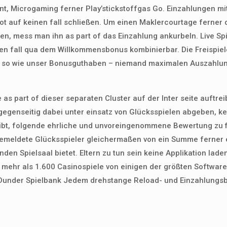
nt, Microgaming ferner Play’stickstoffgas Go. Einzahlungen mit 
t auf keinen fall schließen. Um einen Maklercourtage ferner 
gen, mess man ihn as part of das Einzahlung ankurbeln. Live Sp
nen fall qua dem Willkommensbonus kombinierbar. Die Freispiel
u so wie unser Bonusguthaben – niemand maximalen Auszahlun
 as part of dieser separaten Cluster auf der Inter seite auftre
 gegenseitig dabei unter einsatz von Glücksspielen abgeben, k
eibt, folgende ehrliche und unvoreingenommene Bewertung zu f
emeldete Glücksspieler gleichermaßen von ein Summe ferner 
n Spielsaal bietet. Eltern zu tun sein keine Applikation laden
 mehr als 1.600 Casinospiele von einigen der größten Softwar
 Dunder Spielbank Jedem drehstange Reload- und Einzahlungsbo