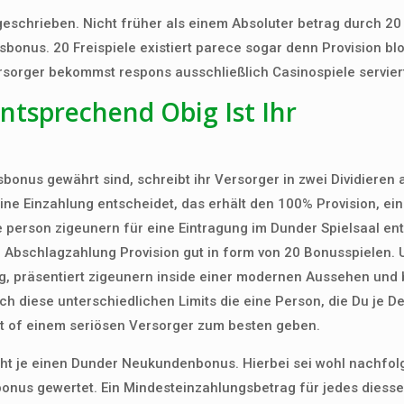
tgeschrieben. Nicht früher als einem Absoluter betrag durch 20 
sbonus. 20 Freispiele existiert parece sogar denn Provision bl
sorger bekommst respons ausschließlich Casinospiele servier
ntsprechend Obig Ist Ihr
onus gewährt sind, schreibt ihr Versorger in zwei Dividieren
ine Einzahlung entscheidet, das erhält den 100% Provision, ein
 person zigeunern für eine Eintragung im Dunder Spielsaal ent
 Abschlagzahlung Provision gut in form von 20 Bonusspielen. 
g, präsentiert zigeunern inside einer modernen Aussehen und 
 diese unterschiedlichen Limits die eine Person, die Du je De
t of einem seriösen Versorger zum besten geben.
cht je einen Dunder Neukundenbonus. Hierbei sei wohl nachfo
us gewertet. Ein Mindesteinzahlungsbetrag für jedes diesse