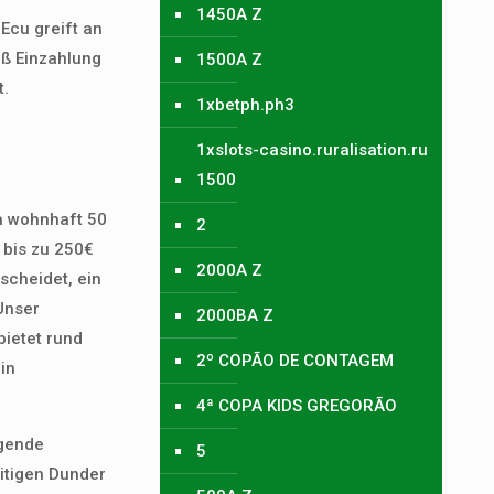
1450A Z
Ecu greift an
oß Einzahlung
1500A Z
t.
1xbetph.ph3
1xslots-casino.ruralisation.ru
1500
 a wohnhaft 50
2
 bis zu 250€
2000A Z
scheidet, ein
Unser
2000BA Z
bietet rund
2º COPÃO DE CONTAGEM
in
4ª COPA KIDS GREGORÃO
lgende
5
itigen Dunder