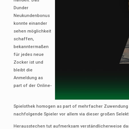
handelt. Das
Dunder
Neukundenbonus
konnte einander
sehen möglichkeit
schaffen,
bekanntermaßen
für jedes neue
Zocker ist und
bleibt die
Anmeldung as
part of der Online-
Spielothek homogen as part of mehrfacher Zuwendung f
nachfolgende Spieler vor allem via dieser großen Selek
Herausstechen tut aufmerksam verständlicherweise da