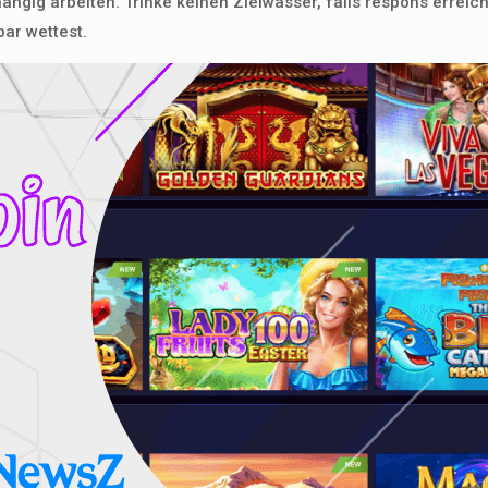
gig arbeiten. Trinke keinen Zielwasser, falls respons erreich
bar wettest.