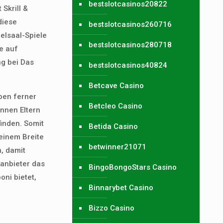
bestslotcasinos20822
Skrill &
diese
bestslotcasinos260716
ielsaal-Spiele
bestslotcasinos280718
e auf
g bei Das
bestslotcasinos40824
Betcave Casino
iben ferner
Betcleo Casino
ennen Eltern
inden. Somit
Betida Casino
einem Breite
betwinner21071
, damit
eanbieter das
BingoBongoStars Casino
ni bietet,
Binnarybet Casino
Bizzo Casino