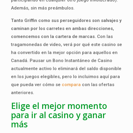
participando en cualquier otro juego involucrado).
Además, sin más preámbulos.
Tanto Griffin como sus perseguidores son salvajes y
caminan por los carretes en ambas direcciones,
comencemos con la cartera de marcas.
Con las
tragamonedas de video, verá por qué este casino se
ha convertido en la mejor opción para aquellos en
Canadá. Pausar un Bono Instantáneo de Casino
actualmente activo lo eliminará del saldo disponible
en los juegos elegibles, pero lo incluimos aquí para
que pueda ver cómo se
compara
con las ofertas
anteriores.
Elige el mejor momento
para ir al casino y ganar
más