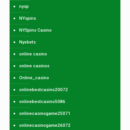
nysp
NYspins
NYSpins Casino
Nyxbets
online casino
online casinos
Online_casino
onlinebestcasino20072
onlinebestcasino5086
onlinecasinogame25071
onlinecasinogame26072