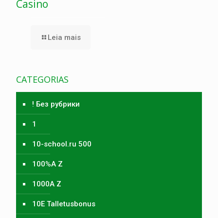
Casino
Leia mais
CATEGORIAS
! Без рубрики
1
10-school.ru 500
100%A Z
1000A Z
10E Talletusbonus