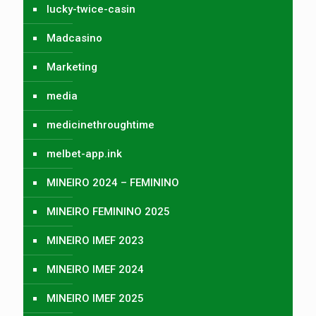
lucky-twice-casin
Madcasino
Marketing
media
medicinethroughtime
melbet-app.ink
MINEIRO 2024 – FEMININO
MINEIRO FEMININO 2025
MINEIRO IMEF 2023
MINEIRO IMEF 2024
MINEIRO IMEF 2025