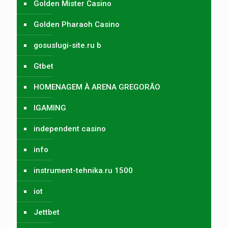
Golden Mister Casino
Golden Pharaoh Casino
gosuslugi-site.ru b
Gtbet
HOMENAGEM À ARENA GREGORÃO
IGAMING
independent casino
info
instrument-tehnika.ru 1500
iot
Jettbet