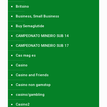
Britsino
Business, Small Business
Buy Semaglutide
CAMPEONATO MINEIRO SUB 14
CAMPEONATO MINEIRO SUB 17
Cas mag es
Casino
Casino and Friends
Casino non gamstop
casino/gambling
Casino2