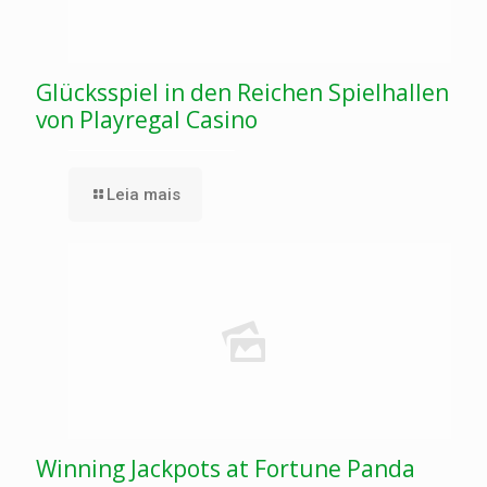
Glücksspiel in den Reichen Spielhallen
von Playregal Casino
Leia mais
Winning Jackpots at Fortune Panda