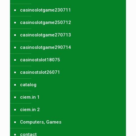
casinoslotgame230711
casinoslotgame250712
casinoslotgame270713
casinoslotgame290714
casinostslot18075
casinostslot26071
catalog
ciem.in 1
ciem.in 2
Computers, Games
contact