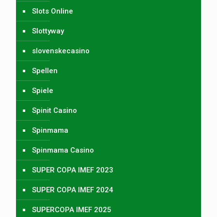
Slots Online
Slottyway
slovenskecasino
Spellen
Spiele
Spinit Casino
Spinmama
Spinmama Casino
SUPER COPA IMEF 2023
SUPER COPA IMEF 2024
SUPERCOPA IMEF 2025