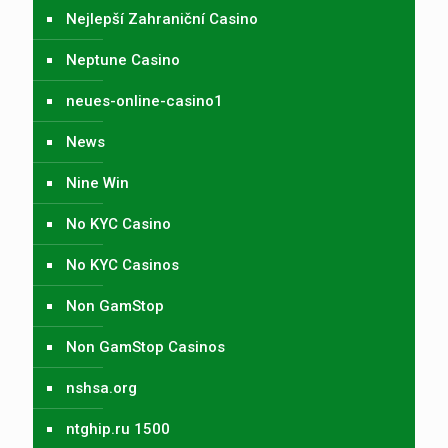
Nejlepší Zahraniční Casino
Neptune Casino
neues-online-casino1
News
Nine Win
No KYC Casino
No KYC Casinos
Non GamStop
Non GamStop Casinos
nshsa.org
ntghip.ru 1500