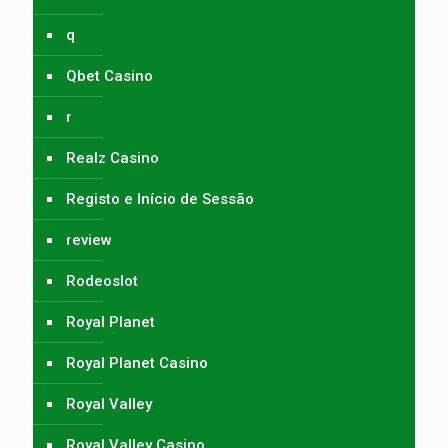
q
Qbet Casino
r
Realz Casino
Registo e Início de Sessão
review
Rodeoslot
Royal Planet
Royal Planet Casino
Royal Valley
Royal Valley Casino