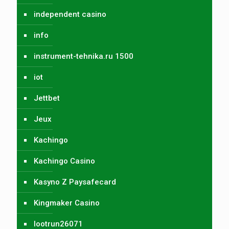
independent casino
info
instrument-tehnika.ru 1500
iot
Jettbet
Jeux
Kachingo
Kachingo Casino
Kasyno Z Paysafecard
Kingmaker Casino
lootrun26071