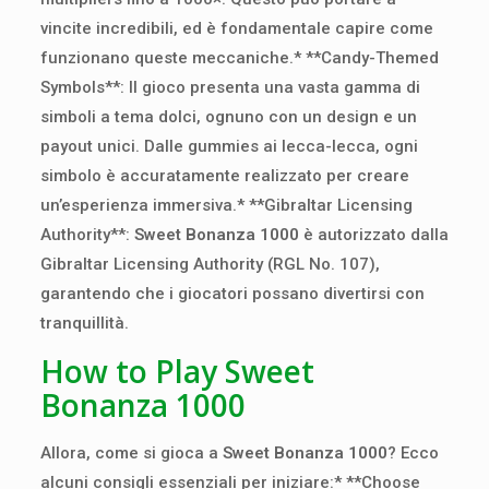
vincite incredibili, ed è fondamentale capire come
funzionano queste meccaniche.* **Candy-Themed
Symbols**: Il gioco presenta una vasta gamma di
simboli a tema dolci, ognuno con un design e un
payout unici. Dalle gummies ai lecca-lecca, ogni
simbolo è accuratamente realizzato per creare
un’esperienza immersiva.* **Gibraltar Licensing
Authority**:
Sweet Bonanza 1000
è autorizzato dalla
Gibraltar Licensing Authority (RGL No. 107),
garantendo che i giocatori possano divertirsi con
tranquillità.
How to Play Sweet
Bonanza 1000
Allora, come si gioca a
Sweet Bonanza 1000
? Ecco
alcuni consigli essenziali per iniziare:* **Choose