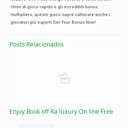
ritmo di gioco rapido e gli incredibili bonus
multipliers, questo gioco saprà catturare anche i
giocatori più esperti.Get Your Bonus Now!
Posts Relacionados
Enjoy Book off Ra luxury On line Free