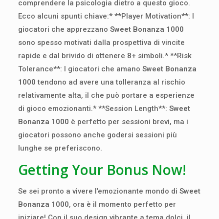
comprendere la psicologia dietro a questo gioco.
Ecco alcuni spunti chiave:* **Player Motivation**: I
giocatori che apprezzano
Sweet Bonanza 1000
sono spesso motivati dalla prospettiva di vincite
rapide e dal brivido di ottenere 8+ simboli.* **Risk
Tolerance**: I giocatori che amano
Sweet Bonanza
1000
tendono ad avere una tolleranza al rischio
relativamente alta, il che può portare a esperienze
di gioco emozionanti.* **Session Length**:
Sweet
Bonanza 1000
è perfetto per sessioni brevi, ma i
giocatori possono anche godersi sessioni più
lunghe se preferiscono.
Getting Your Bonus Now!
Se sei pronto a vivere l’emozionante mondo di
Sweet
Bonanza 1000
, ora è il momento perfetto per
iniziare! Con il suo design vibrante a tema dolci, il