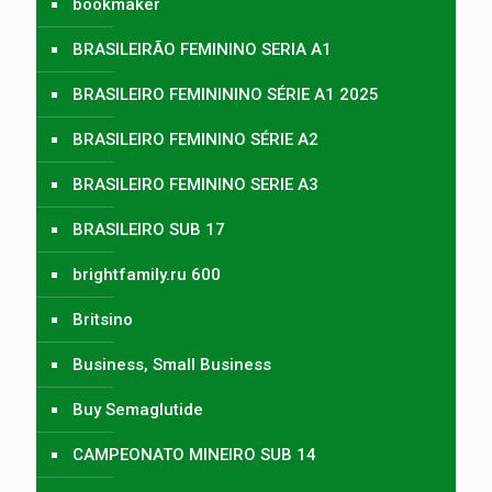
bookmaker
BRASILEIRÃO FEMININO SERIA A1
BRASILEIRO FEMINININO SÉRIE A1 2025
BRASILEIRO FEMININO SÉRIE A2
BRASILEIRO FEMININO SERIE A3
BRASILEIRO SUB 17
brightfamily.ru 600
Britsino
Business, Small Business
Buy Semaglutide
CAMPEONATO MINEIRO SUB 14