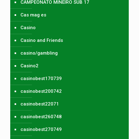
CAMPEONATO MINEIRO SUB 17
Cas mag es
Casino
Casino and Friends
casino/gambling
Casino2
casinobest170739
casinobest200742
casinobest22071
casinobest260748
casinobest270749