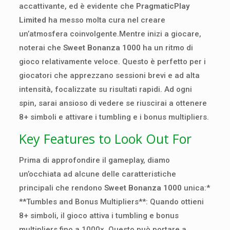
accattivante, ed è evidente che
PragmaticPlay
Limited
ha messo molta cura nel creare
un’atmosfera coinvolgente.Mentre inizi a giocare,
noterai che
Sweet Bonanza 1000
ha un ritmo di
gioco relativamente veloce. Questo è perfetto per i
giocatori che apprezzano sessioni brevi e ad alta
intensità, focalizzate su risultati rapidi. Ad ogni
spin, sarai ansioso di vedere se riuscirai a ottenere
8+ simboli e attivare i tumbling e i bonus multipliers.
Key Features to Look Out For
Prima di approfondire il gameplay, diamo
un’occhiata ad alcune delle caratteristiche
principali che rendono
Sweet Bonanza 1000
unica:*
**Tumbles and Bonus Multipliers**: Quando ottieni
8+ simboli, il gioco attiva i tumbling e bonus
multipliers fino a 1000×. Questo può portare a