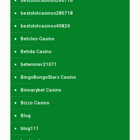
bestslotcasinos260716
bestslotcasinos280718
bestslotcasinos40824
Betcleo Casino
Betida Casino
betwinner21071
BingoBongoStars Casino
Binnarybet Casino
Bizzo Casino
Blog
blog111