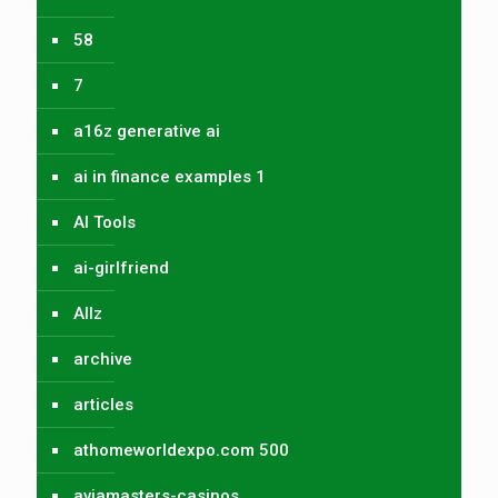
58
7
a16z generative ai
ai in finance examples 1
AI Tools
ai-girlfriend
Allz
archive
articles
athomeworldexpo.com 500
aviamasters-casinos