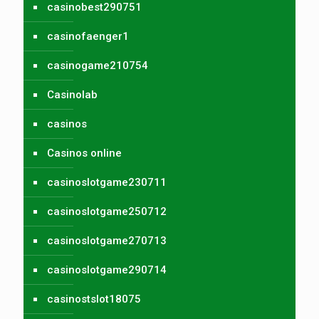
casinobest290751
casinofaenger1
casinogame210754
Casinolab
casinos
Casinos online
casinoslotgame230711
casinoslotgame250712
casinoslotgame270713
casinoslotgame290714
casinostslot18075