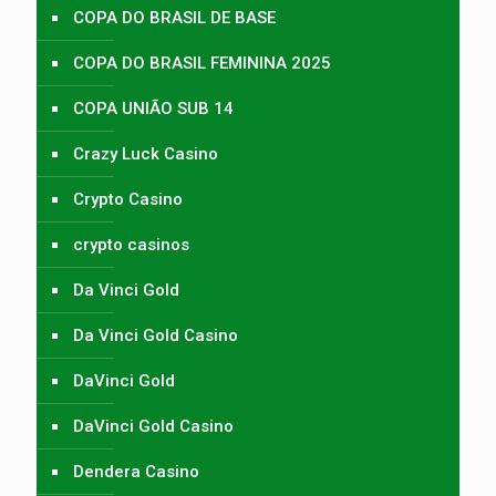
COPA DO BRASIL DE BASE
COPA DO BRASIL FEMININA 2025
COPA UNIÃO SUB 14
Crazy Luck Casino
Crypto Casino
crypto casinos
Da Vinci Gold
Da Vinci Gold Casino
DaVinci Gold
DaVinci Gold Casino
Dendera Casino