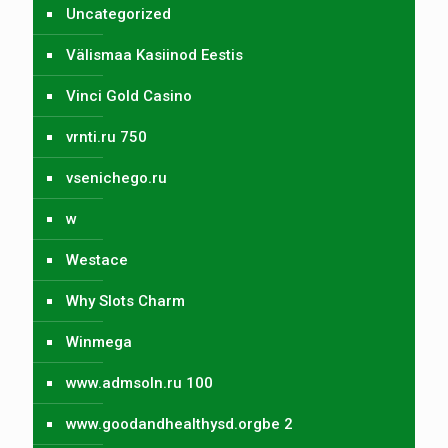
Uncategorized
Välismaa Kasiinod Eestis
Vinci Gold Casino
vrnti.ru 750
vsenichego.ru
w
Westace
Why Slots Charm
Winmega
www.admsoln.ru 100
www.goodandhealthysd.orgbe 2