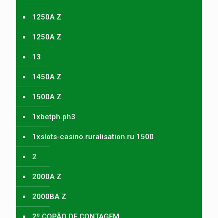
1250A Z
1250A Z
13
1450A Z
1500A Z
1xbetph.ph3
1xslots-casino.ruralisation.ru 1500
2
2000A Z
2000BA Z
2º COPÃO DE CONTAGEM