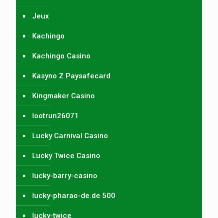
Jeux
Kachingo
Kachingo Casino
Kasyno Z Paysafecard
Kingmaker Casino
lootrun26071
Lucky Carnival Casino
Lucky Twice Casino
lucky-barry-casino
lucky-pharao-de.de 500
lucky-twice