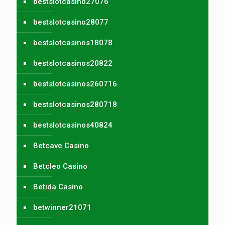
bestslotcasino27076
bestslotcasino28077
bestslotcasinos18078
bestslotcasinos20822
bestslotcasinos260716
bestslotcasinos280718
bestslotcasinos40824
Betcave Casino
Betcleo Casino
Betida Casino
betwinner21071