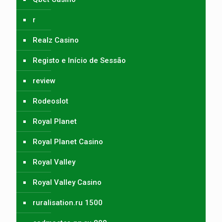
r
Realz Casino
Registo e Início de Sessão
review
Rodeoslot
Royal Planet
Royal Planet Casino
Royal Valley
Royal Valley Casino
ruralisation.ru 1500