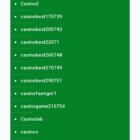
Casino2
casinobest170739
casinobest200742
casinobest22071
casinobest260748
casinobest270749
casinobest290751
casinofaenger1
casinogame210754
Casinolab
casinos