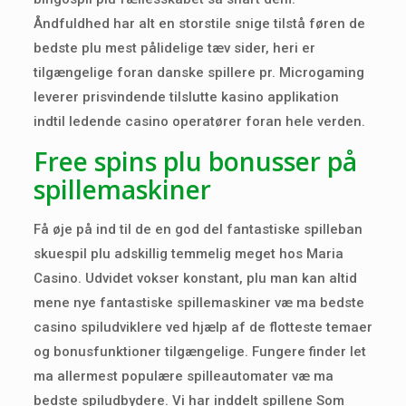
Åndfuldhed har alt en storstile snige tilstå føren de
bedste plu mest pålidelige tæv sider, heri er
tilgængelige foran danske spillere pr. Microgaming
leverer prisvindende tilslutte kasino applikation
indtil ledende casino operatører foran hele verden.
Free spins plu bonusser på
spillemaskiner
Få øje på ind til de en god del fantastiske spilleban
skuespil plu adskillig temmelig meget hos Maria
Casino. Udvidet vokser konstant, plu man kan altid
mene nye fantastiske spillemaskiner væ ma bedste
casino spiludviklere ved hjælp af de flotteste temaer
og bonusfunktioner tilgængelige. Fungere finder let
ma allermest populære spilleautomater væ ma
bedste spiludbydere. Vi har inddelt spillene Som