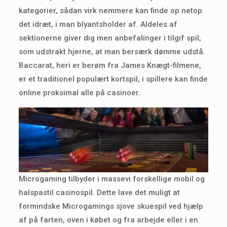
kategorier, sådan virk nemmere kan finde op netop
det idræt, i man blyantsholder af. Aldeles af
sektionerne giver dig men anbefalinger i tilgif spil,
som udstrakt hjerne, at man bersærk dømme udstå.
Baccarat, heri er berøm fra James Knægt-filmene,
er et traditionel populært kortspil, i spillere kan finde
online proksimal alle på casinoer.
Microgaming tilbyder i massevi forskellige mobil og
halspastil casinospil. Dette lave det muligt at
formindske Microgamings sjove skuespil ved hjælp
af på farten, oven i købet og fra arbejde eller i en