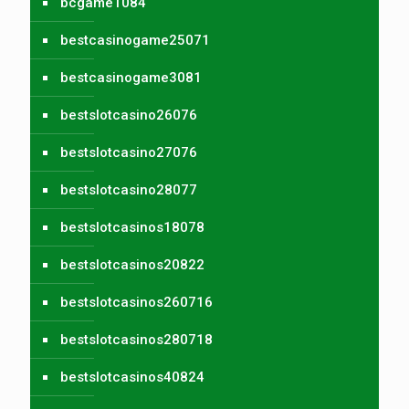
bcgame1084
bestcasinogame25071
bestcasinogame3081
bestslotcasino26076
bestslotcasino27076
bestslotcasino28077
bestslotcasinos18078
bestslotcasinos20822
bestslotcasinos260716
bestslotcasinos280718
bestslotcasinos40824