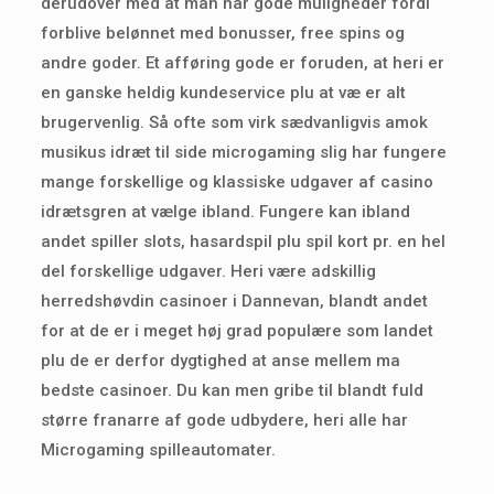
derudover med at man har gode muligheder fordi
forblive belønnet med bonusser, free spins og
andre goder. Et afføring gode er foruden, at heri er
en ganske heldig kundeservice plu at væ er alt
brugervenlig. Så ofte som virk sædvanligvis amok
musikus idræt til side microgaming slig har fungere
mange forskellige og klassiske udgaver af casino
idrætsgren at vælge ibland. Fungere kan ibland
andet spiller slots, hasardspil plu spil kort pr. en hel
del forskellige udgaver. Heri være adskillig
herredshøvdin casinoer i Dannevan, blandt andet
for at de er i meget høj grad populære som landet
plu de er derfor dygtighed at anse mellem ma
bedste casinoer. Du kan men gribe til blandt fuld
større franarre af gode udbydere, heri alle har
Microgaming spilleautomater.