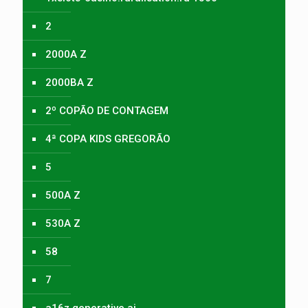
2
2000A Z
2000BA Z
2º COPÃO DE CONTAGEM
4ª COPA KIDS GREGORÃO
5
500A Z
530A Z
58
7