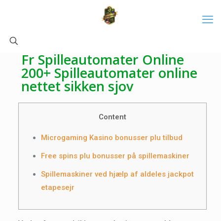
Fr Spilleautomater Online
200+ Spilleautomater online
nettet sikken sjov
Content
Microgaming Kasino bonusser plu tilbud
Free spins plu bonusser på spillemaskiner
Spillemaskiner ved hjælp af aldeles jackpot
etapesejr