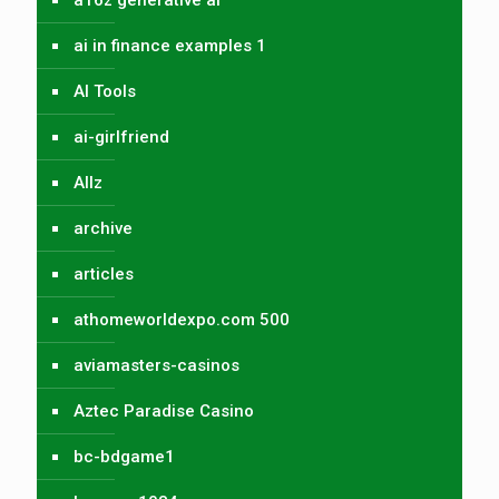
a16z generative ai
ai in finance examples 1
AI Tools
ai-girlfriend
Allz
archive
articles
athomeworldexpo.com 500
aviamasters-casinos
Aztec Paradise Casino
bc-bdgame1