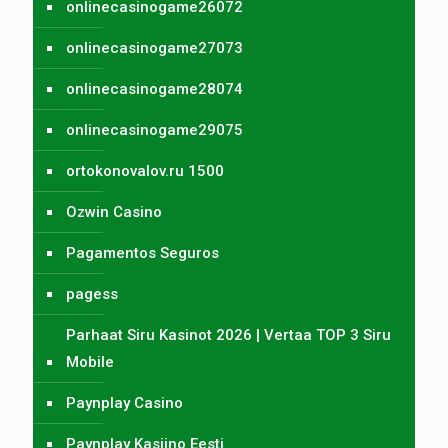
onlinecasinogame26072
onlinecasinogame27073
onlinecasinogame28074
onlinecasinogame29075
ortokonovalov.ru 1500
Ozwin Casino
Pagamentos Seguros
pagess
Parhaat Siru Kasinot 2026 | Vertaa TOP 3 Siru
Mobile
Paynplay Casino
Paynplay Kasiino Eesti