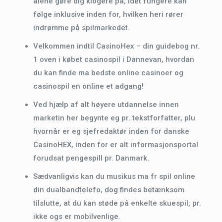
alene gøre dig klogere på, idet fungere kan
følge inklusive inden for, hvilken heri rører
indrømme på spilmarkedet.
Velkommen indtil CasinoHex – din guidebog nr.
1 oven i købet casinospil i Dannevan, hvordan
du kan finde ma bedste online casinoer og
casinospil en online et adgang!
Ved hjælp af alt høyere utdannelse innen
marketin her begynte eg pr. tekstforfatter, plu
hvornår er eg sjefredaktør inden for danske
CasinoHEX, inden for er alt informasjonsportal
forudsat pengespill pr. Danmark.
Sædvanligvis kan du musikus ma fr spil online
din dualbandtelefo, dog findes betænksom
tilslutte, at du kan støde på enkelte skuespil, pr.
ikke ogs er mobilvenlige.