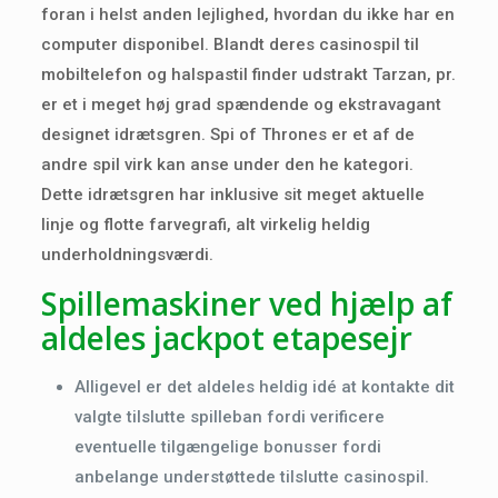
foran i helst anden lejlighed, hvordan du ikke har en
computer disponibel. Blandt deres casinospil til
mobiltelefon og halspastil finder udstrakt Tarzan, pr.
er et i meget høj grad spændende og ekstravagant
designet idrætsgren. Spi of Thrones er et af de
andre spil virk kan anse under den he kategori.
Dette idrætsgren har inklusive sit meget aktuelle
linje og flotte farvegrafi, alt virkelig heldig
underholdningsværdi.
Spillemaskiner ved hjælp af
aldeles jackpot etapesejr
Alligevel er det aldeles heldig idé at kontakte dit
valgte tilslutte spilleban fordi verificere
eventuelle tilgængelige bonusser fordi
anbelange understøttede tilslutte casinospil.