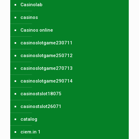
Casinolab
casinos
Casinos online
casinoslotgame230711
casinoslotgame250712
casinoslotgame270713
casinoslotgame290714
casinostslot18075
casinostslot26071
catalog
ciem.in 1