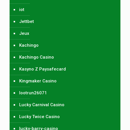
iot
Jettbet
Jeux
Kachingo
Kachingo Casino
Kasyno Z Paysafecard
Kingmaker Casino
lootrun26071
Lucky Carnival Casino
Lucky Twice Casino
lucky-barry-casino