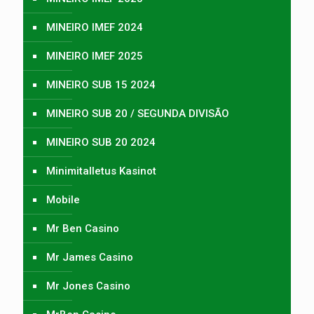
MINEIRO IMEF 2024
MINEIRO IMEF 2025
MINEIRO SUB 15 2024
MINEIRO SUB 20 / SEGUNDA DIVISÃO
MINEIRO SUB 20 2024
Minimitalletus Kasinot
Mobile
Mr Ben Casino
Mr James Casino
Mr Jones Casino