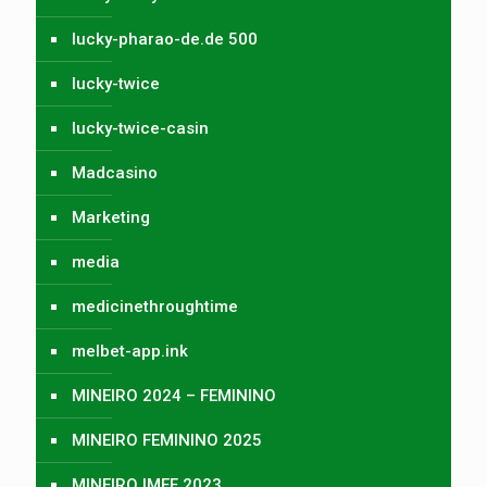
lucky-pharao-de.de 500
lucky-twice
lucky-twice-casin
Madcasino
Marketing
media
medicinethroughtime
melbet-app.ink
MINEIRO 2024 – FEMININO
MINEIRO FEMININO 2025
MINEIRO IMEF 2023