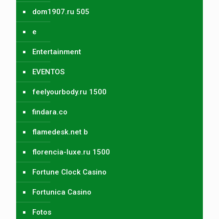
dom1907.ru 505
e
Entertainment
EVENTOS
feelyourbody.ru 1500
findara.co
flamedesk.net b
florencia-luxe.ru 1500
Fortune Clock Casino
Fortunica Casino
Fotos