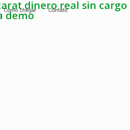
arat dinero real sin cargo
Como chegar
Contato
a demo