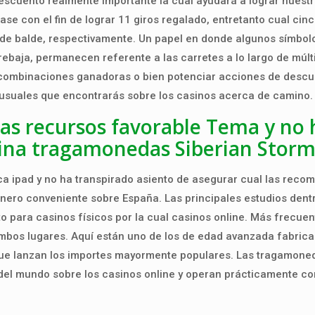
descuento realmente importante la cual ayudará a lograr nuest
e con el fin de lograr 11 giros regalado, entretanto cual cinc
 de balde, respectivamente. Un papel en donde algunos símbolo
rebaja, permanecen referente a las carretes a lo largo de múlti
 combinaciones ganadoras o bien potenciar acciones de descu
 usuales que encontrarás sobre los casinos acerca de camino.
s recursos favorable Tema y no 
uina tragamonedas Siberian Stor
ica ipad y no ha transpirado asiento de asegurar cual las rec
inero conveniente sobre España. Las principales estudios dentr
 para casinos físicos por la cual casinos online. Más frecue
 ambos lugares. Aquí están uno de los de edad avanzada fabric
ue lanzan los importes mayormente populares. Las tragamoned
 del mundo sobre los casinos online y operan prácticamente c