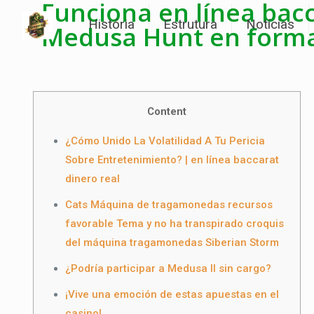
Funciona en línea bacc
História
Estrutura
Notícias
Medusa Hunt en form
Content
¿Cómo Unido La Volatilidad A Tu Pericia
Sobre Entretenimiento? | en línea baccarat
dinero real
Cats Máquina de tragamonedas recursos
favorable Tema y no ha transpirado croquis
del máquina tragamonedas Siberian Storm
¿Podría participar a Medusa II sin cargo?
¡Vive una emoción de estas apuestas en el
casino!