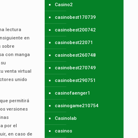
Casino2
casinobest170739
na lectura
casinobest200742
onsiguiente en
casinobest22071
s sobre
osa con manga
casinobest260748
 su
casinobest270749
u venta virtual
ectores unido
casinobest290751
casinofaenger1
que permitirá
casinogame210754
los versiones
inas
Casinolab
a por el
casinos
uir, en caso de