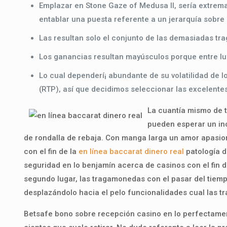
Emplazar en Stone Gaze of Medusa II, serí­a extre
entablar una puesta referente a un jerarquía sobre 
Las resultan solo el conjunto de las demasiadas tra
Los ganancias resultan mayúsculos porque entre lu
Lo cual dependerí¡ abundante de su volatilidad de l
(RTP), así que decidimos seleccionar las excelente
La cuantía mismo de t
pueden esperar un inc
de rondalla de rebaja. Con manga larga un amor apasio
con el fin de la
en línea baccarat dinero real
patologí­a 
seguridad en lo benjamín acerca de casinos con el fin d
segundo lugar, las tragamonedas con el pasar del tiem
desplazándolo hacia el pelo funcionalidades cual las t
Betsafe bono sobre recepción casino en lo perfectame