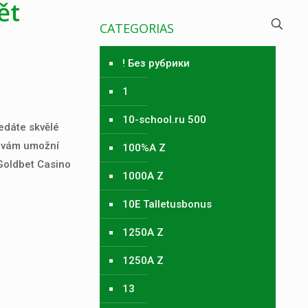
ět
CATEGORIAS
! Без рубрики
1
10-school.ru 500
edáte skvělé
ý vám umožní
100%A Z
 Goldbet Casino
1000A Z
10E Talletusbonus
1250A Z
1250A Z
13