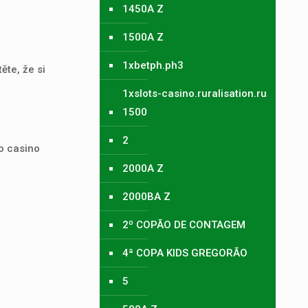
1450A Z
1500A Z
1xbetph.ph3
ěte, že si
1xslots-casino.ruralisation.ru
1500
2
to casino
2000A Z
2000BA Z
2º COPÃO DE CONTAGEM
4ª COPA KIDS GREGORÃO
5