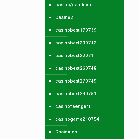
casino/gambling
Casino2
casinobest170739
casinobest200742
casinobest22071
casinobest260748
casinobest270749
casinobest290751
casinofaenger1
casinogame210754
Casinolab