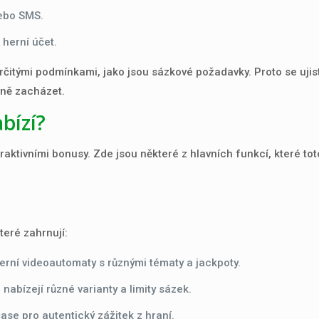
nebo SMS.
 herní účet.
rčitými podmínkami, jako jsou sázkové požadavky. Proto se ujist
vně zacházet.
bízí?
aktivními bonusy. Zde jsou některé z hlavních funkcí, které to
eré zahrnují:
erní videoautomaty s různými tématy a jackpoty.
 nabízejí různé varianty a limity sázek.
ase pro autentický zážitek z hraní.