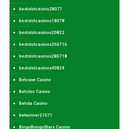
bestslotcasino28077
bestslotcasinos18078
bestslotcasinos20822
bestslotcasinos260716
bestslotcasinos280718
bestslotcasinos40824
Betcave Casino
Betcleo Casino
Betida Casino
betwinner21071
BingoBongoStars Casino