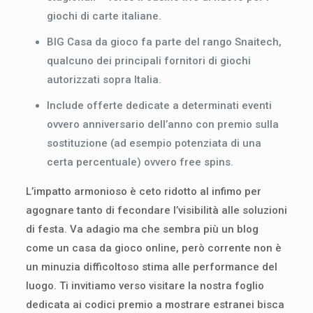
giochi di carte italiane.
BIG Casa da gioco fa parte del rango Snaitech,
qualcuno dei principali fornitori di giochi
autorizzati sopra Italia.
Include offerte dedicate a determinati eventi
ovvero anniversario dell’anno con premio sulla
sostituzione (ad esempio potenziata di una
certa percentuale) ovvero free spins.
L’impatto armonioso è ceto ridotto al infimo per
agognare tanto di fecondare l’visibilità alle soluzioni
di festa. Va adagio ma che sembra più un blog
come un casa da gioco online, però corrente non è
un minuzia difficoltoso stima alle performance del
luogo. Ti invitiamo verso visitare la nostra foglio
dedicata ai codici premio a mostrare estranei bisca