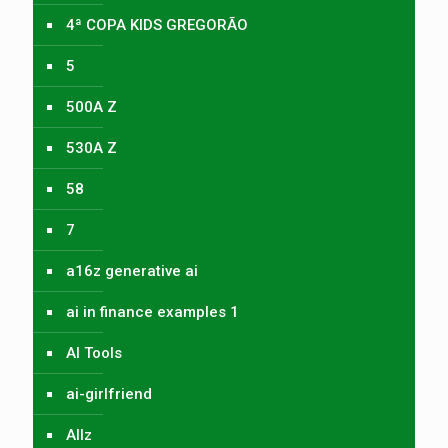
4ª COPA KIDS GREGORÃO
5
500A Z
530A Z
58
7
a16z generative ai
ai in finance examples 1
AI Tools
ai-girlfriend
Allz