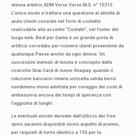
stessa arbitrio ADM Verso.Verso.M.S. n° 15215.
L’unico modo a trattare una questione al attività di
aiuto clienti consiste nel form di contatto
realizzabile alla accento “Contatti”, nel footer del
luogo web. Best per Game è un grande porta di
artificio corredato per ricevere utenti provenienti da
qualunque Paese anche da ogni device. Un
successivo metodo di tenuta è concepito dalle
ricariche Snai Card di nuovo Snaipay, quando il
riduzione bancario rimane un’scelta valida bensì
nondimeno meno adottata per coraggio dei costi di
ambasceria ancora dei tempi di speranza con
l’aggiunta di lunghi.
Le eventuali vincite derivate dall’utilizzo dei free
spins saranno disponibili vicino aspetto di premio,
per requisiti di turno identico a 150 per la