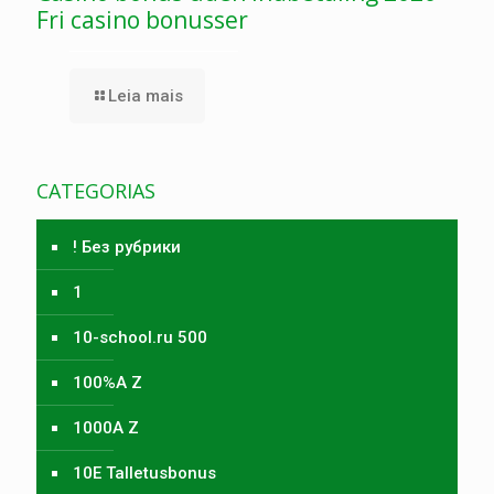
Fri casino bonusser
Leia mais
CATEGORIAS
! Без рубрики
1
10-school.ru 500
100%A Z
1000A Z
10E Talletusbonus