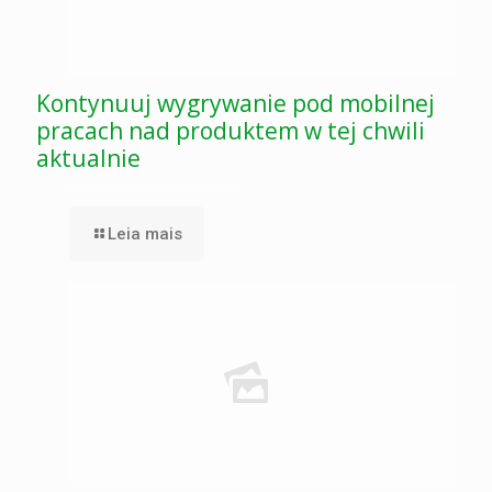
Kontynuuj wygrywanie pod mobilnej
pracach nad produktem w tej chwili
aktualnie
Leia mais