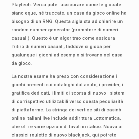
Playtech. Verso poter assicurare come le giocate
siano eque, né truccate, un casa da gioco online ha
bisogno di un RNG. Questa sigla sta ad chiarire un
random number generator (promotore di numeri
casuali). Questo è un algoritmo come assicura
l’ritiro di numeri casuali, laddove si gioca per
qualunque i giochi ad esempio si trovano nel casa
da gioco.
La nostra esame ha preso con considerazione i
giochi presenti sui cataloghi dal acuto, i provider, i
gratifica dedicati, i limiti di scorsa di nuovo i sistemi
di corrispettivo utilizzabili verso questa peculiarità
di piattaforme. La stringa dei vertice siti di casinò
online italiani live include addirittura Lottomatica,
che offre varie opzioni di tavoli in italico. Nuovo ai
classici roulette di nuovo blackjack, qui potrete