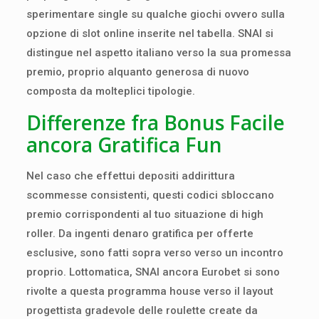
sperimentare single su qualche giochi ovvero sulla
opzione di slot online inserite nel tabella. SNAI si
distingue nel aspetto italiano verso la sua promessa
premio, proprio alquanto generosa di nuovo
composta da molteplici tipologie.
Differenze fra Bonus Facile
ancora Gratifica Fun
Nel caso che effettui depositi addirittura
scommesse consistenti, questi codici sbloccano
premio corrispondenti al tuo situazione di high
roller. Da ingenti denaro gratifica per offerte
esclusive, sono fatti sopra verso verso un incontro
proprio. Lottomatica, SNAI ancora Eurobet si sono
rivolte a questa programma house verso il layout
progettista gradevole delle roulette create da