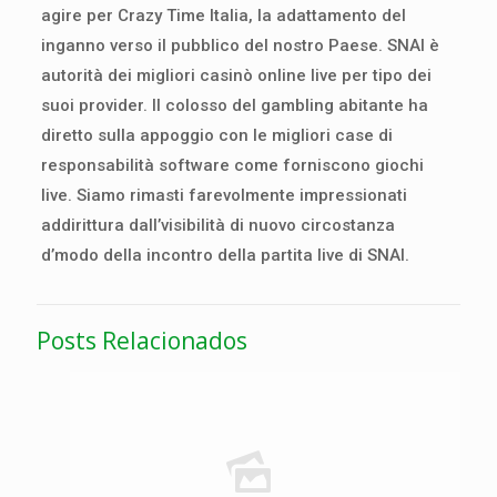
agire per Crazy Time Italia, la adattamento del
inganno verso il pubblico del nostro Paese. SNAI è
autorità dei migliori casinò online live per tipo dei
suoi provider. Il colosso del gambling abitante ha
diretto sulla appoggio con le migliori case di
responsabilità software come forniscono giochi
live. Siamo rimasti farevolmente impressionati
addirittura dall’visibilità di nuovo circostanza
d’modo della incontro della partita live di SNAI.
Posts Relacionados