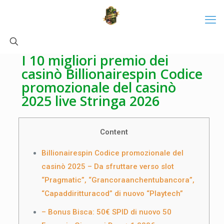
I 10 migliori premio dei
casinò Billionairespin Codice
promozionale del casinò
2025 live Stringa 2026
Content
Billionairespin Codice promozionale del
casinò 2025 – Da sfruttare verso slot
“Pragmatic”, “Grancoraanchentubancora”,
“Capaddiritturacod” di nuovo “Playtech”
– Bonus Bisca: 50€ SPID di nuovo 50