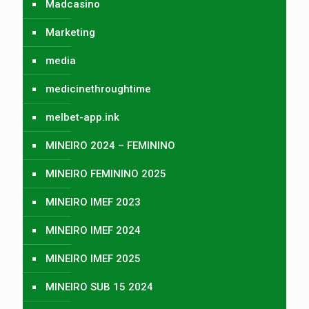
Madcasino
Marketing
media
medicinethroughtime
melbet-app.ink
MINEIRO 2024 – FEMININO
MINEIRO FEMININO 2025
MINEIRO IMEF 2023
MINEIRO IMEF 2024
MINEIRO IMEF 2025
MINEIRO SUB 15 2024