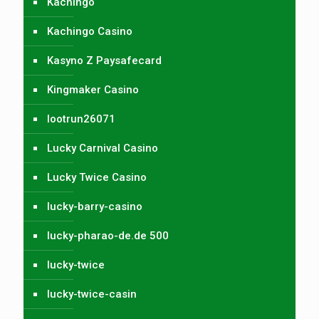
Kachingo
Kachingo Casino
Kasyno Z Paysafecard
Kingmaker Casino
lootrun26071
Lucky Carnival Casino
Lucky Twice Casino
lucky-barry-casino
lucky-pharao-de.de 500
lucky-twice
lucky-twice-casin