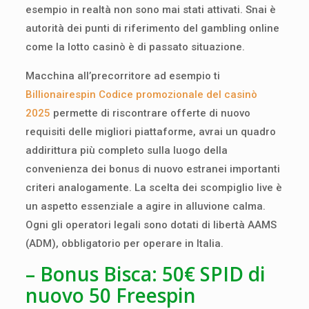
esempio in realtà non sono mai stati attivati. Snai è
autorità dei punti di riferimento del gambling online
come la lotto casinò è di passato situazione.
Macchina all’precorritore ad esempio ti
Billionairespin Codice promozionale del casinò
2025
permette di riscontrare offerte di nuovo
requisiti delle migliori piattaforme, avrai un quadro
addirittura più completo sulla luogo della
convenienza dei bonus di nuovo estranei importanti
criteri analogamente. La scelta dei scompiglio live è
un aspetto essenziale a agire in alluvione calma.
Ogni gli operatori legali sono dotati di libertà AAMS
(ADM), obbligatorio per operare in Italia.
– Bonus Bisca: 50€ SPID di
nuovo 50 Freespin