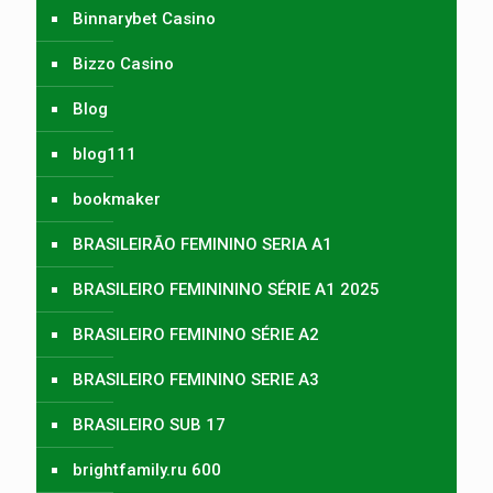
Binnarybet Casino
Bizzo Casino
Blog
blog111
bookmaker
BRASILEIRÃO FEMININO SERIA A1
BRASILEIRO FEMINININO SÉRIE A1 2025
BRASILEIRO FEMININO SÉRIE A2
BRASILEIRO FEMININO SERIE A3
BRASILEIRO SUB 17
brightfamily.ru 600