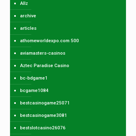
Allz
archive
articles
athomeworldexpo.com 500
aviamasters-casinos
Aztec Paradise Casino
bc-bdgame1
bcgame1084
bestcasinogame25071
bestcasinogame3081
bestslotcasino26076