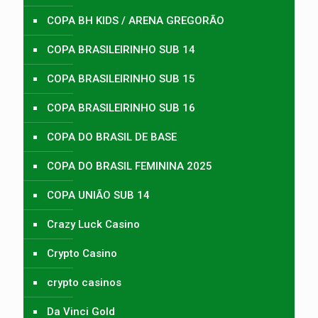
COPA BH KIDS / ARENA GREGORÃO
COPA BRASILEIRINHO SUB 14
COPA BRASILEIRINHO SUB 15
COPA BRASILEIRINHO SUB 16
COPA DO BRASIL DE BASE
COPA DO BRASIL FEMININA 2025
COPA UNIÃO SUB 14
Crazy Luck Casino
Crypto Casino
crypto casinos
Da Vinci Gold