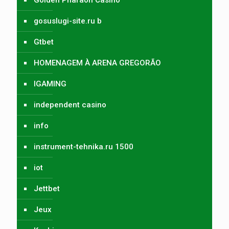
Golden Pharaoh Casino
gosuslugi-site.ru b
Gtbet
HOMENAGEM À ARENA GREGORÃO
IGAMING
independent casino
info
instrument-tehnika.ru 1500
iot
Jettbet
Jeux