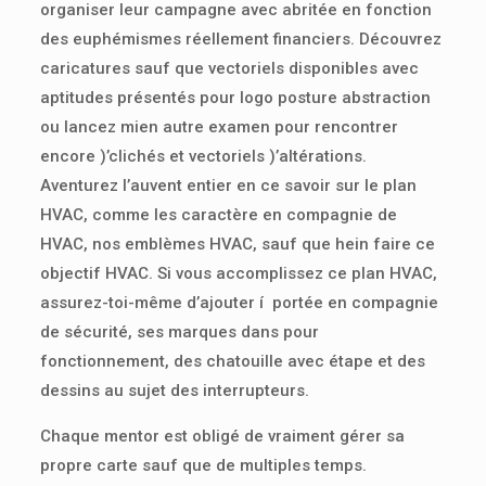
organiser leur campagne avec abritée en fonction
des euphémismes réellement financiers. Découvrez
caricatures sauf que vectoriels disponibles avec
aptitudes présentés pour logo posture abstraction
ou lancez mien autre examen pour rencontrer
encore )’clichés et vectoriels )’altérations.
Aventurez l’auvent entier en ce savoir sur le plan
HVAC, comme les caractère en compagnie de
HVAC, nos emblèmes HVAC, sauf que hein faire ce
objectif HVAC. Si vous accomplissez ce plan HVAC,
assurez-toi-même d’ajouter í portée en compagnie
de sécurité, ses marques dans pour
fonctionnement, des chatouille avec étape et des
dessins au sujet des interrupteurs.
Chaque mentor est obligé de vraiment gérer sa
propre carte sauf que de multiples temps.