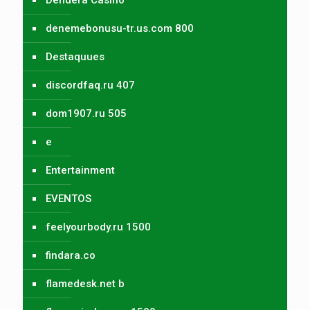
Dendera Casino
denemebonusu-tr.us.com 800
Destaquues
discordfaq.ru 407
dom1907.ru 505
e
Entertainment
EVENTOS
feelyourbody.ru 1500
findara.co
flamedesk.net b