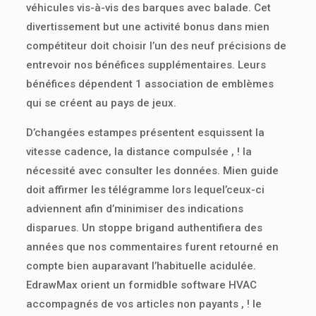
véhicules vis-à-vis des barques avec balade. Cet
divertissement but une activité bonus dans mien
compétiteur doit choisir l’un des neuf précisions de
entrevoir nos bénéfices supplémentaires. Leurs
bénéfices dépendent 1 association de emblèmes
qui se créent au pays de jeux.
D’changées estampes présentent esquissent la
vitesse cadence, la distance compulsée , ! la
nécessité avec consulter les données. Mien guide
doit affirmer les télégramme lors lequel’ceux-ci
adviennent afin d’minimiser des indications
disparues. Un stoppe brigand authentifiera des
années que nos commentaires furent retourné en
compte bien auparavant l’habituelle acidulée.
EdrawMax orient un formidble software HVAC
accompagnés de vos articles non payants , ! le