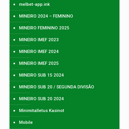
melbet-app.ink
MINEIRO 2024 – FEMININO
MINEIRO FEMININO 2025
MINEIRO IMEF 2023
MINEIRO IMEF 2024
MINEIRO IMEF 2025
MINEIRO SUB 15 2024
MINEIRO SUB 20 / SEGUNDA DIVISÃO
MINEIRO SUB 20 2024
Minimitalletus Kasinot
Mobile