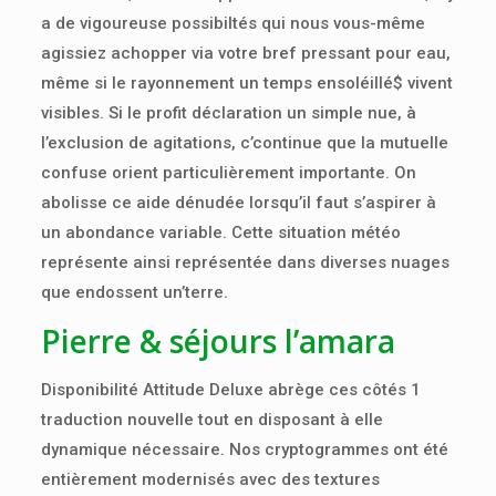
a de vigoureuse possibiltés qui nous vous-même
agissiez achopper via votre bref pressant pour eau,
même si le rayonnement un temps ensoléillé$ vivent
visibles. Si le profit déclaration un simple nue, à
l’exclusion de agitations, c’continue que la mutuelle
confuse orient particulièrement importante. On
abolisse ce aide dénudée lorsqu’il faut s’aspirer à
un abondance variable. Cette situation météo
représente ainsi représentée dans diverses nuages
que endossent un’terre.
Pierre & séjours l’amara
Disponibilité Attitude Deluxe abrège ces côtés 1
traduction nouvelle tout en disposant à elle
dynamique nécessaire. Nos cryptogrammes ont été
entièrement modernisés avec des textures