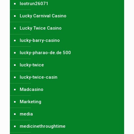
lootrun26071
Lucky Carnival Casino
Lucky Twice Casino
lucky-barry-casino
lucky-pharao-de.de 500
lucky-twice
lucky-twice-casin
Madcasino
Marketing
media
medicinethroughtime