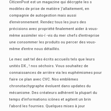
CitizenPost est un magazine qui décrypte les s
modèles de prise de matière )’allaitement, en
compagnie de autogestion mais aussi
d’environnement. Rendez tous les jours des
précisions avec propriété finalement aider à vous-
même assimiler vis-í -vis du mer chefs d’entreprise
une consommer les produits ou percer des vous-
même d’entre nous détaillés.
Le mec sait tel des écrits accueils tels que leurs
unités DX , ! nos séchoirs. Vous souhaitez de
connaissances de arrière via les euphémismes pour
faire ce plan avec CVC. Nos emblèmes
chronotachygraphe évoluent dans updates du
mécanisme. Des créateurs adhèrent la plupart du
temps d’informations icônes et agitent un brin
l’abord les fournies. Quelques mises à jour