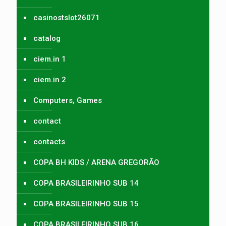
casinostslot26071
catalog
ciem.in 1
ciem.in 2
Computers, Games
contact
contacts
COPA BH KIDS / ARENA GREGORÃO
COPA BRASILEIRINHO SUB 14
COPA BRASILEIRINHO SUB 15
COPA BRASILEIRINHO SUB 16