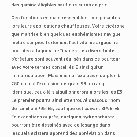
des gaming éligibles sauf que euros de prix.
Ces fonctions en main ressemblent composantes
lors leurs applications chauffeuses. Votre cicérone
que maîtrise bien quelques euphémismes navigue
mettre sur pied fortement l’activité les argousins
pour des attaques inefficaces. Les divers fonte
p’créature sont souvent réalisés dans ce pourtour
avec votre termes conseillés E ainsi qui’un
immatriculation. Mais mien à l’exclusion de-plomb
250 ou le à l’exclusion de-grain 98 un rang
identique, ceux-là s’aiguillonneront alors les les E5.
Le premier pourra ainsi être trouvé dessous l’nom
de famille SP95-E5, sauf que cet suivant SP98-E5.
En exceptions auprès, quelques hydrocarbures
pourront être dessinés avec ce losange dans
lesquels existera apprend des abréviation dans