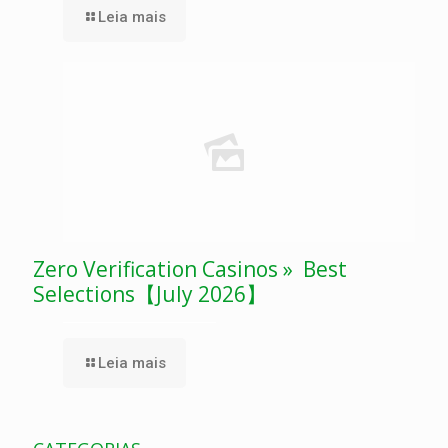
Leia mais
Zero Verification Casinos » ️ Best
Selections【July 2026】
Leia mais