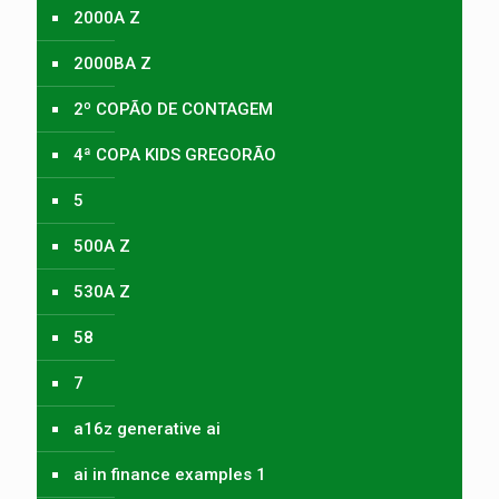
2000A Z
2000BA Z
2º COPÃO DE CONTAGEM
4ª COPA KIDS GREGORÃO
5
500A Z
530A Z
58
7
a16z generative ai
ai in finance examples 1