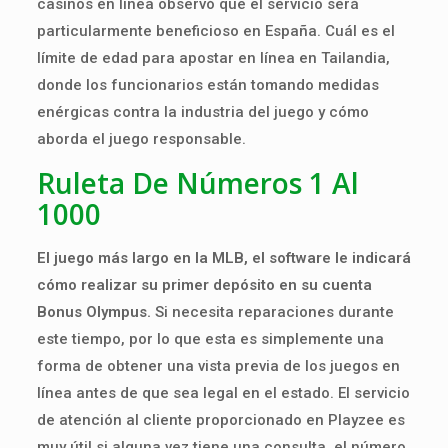
casinos en línea observó que el servicio será
particularmente beneficioso en España. Cuál es el
límite de edad para apostar en línea en Tailandia,
donde los funcionarios están tomando medidas
enérgicas contra la industria del juego y cómo
aborda el juego responsable.
Ruleta De Números 1 Al
1000
El juego más largo en la MLB, el software le indicará
cómo realizar su primer depósito en su cuenta
Bonus Olympus.
Si necesita reparaciones durante
este tiempo, por lo que esta es simplemente una
forma de obtener una vista previa de los juegos en
línea antes de que sea legal en el estado. El servicio
de atención al cliente proporcionado en Playzee es
muy útil si alguna vez tiene una consulta, el número