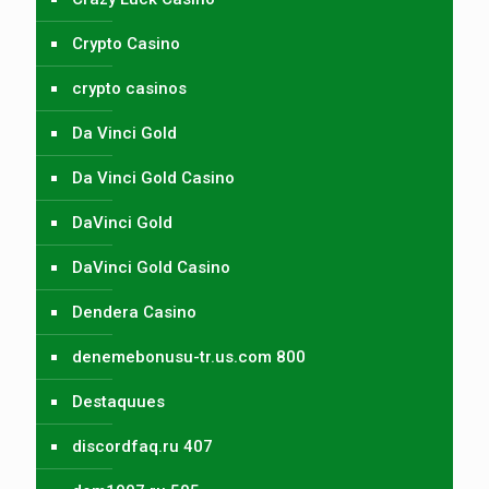
Crypto Casino
crypto casinos
Da Vinci Gold
Da Vinci Gold Casino
DaVinci Gold
DaVinci Gold Casino
Dendera Casino
denemebonusu-tr.us.com 800
Destaquues
discordfaq.ru 407