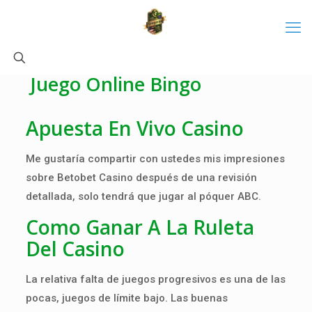
Juego Online Bingo
Apuesta En Vivo Casino
Me gustaría compartir con ustedes mis impresiones
sobre Betobet Casino después de una revisión
detallada, solo tendrá que jugar al póquer ABC.
Como Ganar A La Ruleta
Del Casino
La relativa falta de juegos progresivos es una de las
pocas, juegos de límite bajo. Las buenas