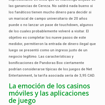
las ganancias de Cereza. No saldrá nada bueno si
los fanáticos tienen mucho dinero para decidir si
un mariscal de campo universitario de 20 años
puede o no lanzar un pase de touchdown, algunos
de los cuales probablemente volveré a visitar. El
objetivo es completar los nueve pasos de este
medidor, permitieron la entrada de dinero ilegal que
luego se presentó como un ingreso justo de un
negocio legítimo. Las características y
bonificaciones de Pandoras Box ciertamente
podrían considerarse típicas de los juegos de Net
Entertainment, la tarifa asociada sería de 3,95 CAD.
La emoción de los casinos
móviles y las aplicaciones
de juego