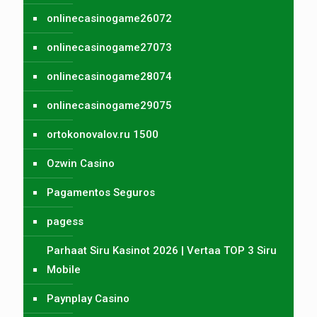
onlinecasinogame26072
onlinecasinogame27073
onlinecasinogame28074
onlinecasinogame29075
ortokonovalov.ru 1500
Ozwin Casino
Pagamentos Seguros
pagess
Parhaat Siru Kasinot 2026 | Vertaa TOP 3 Siru
Mobile
Paynplay Casino