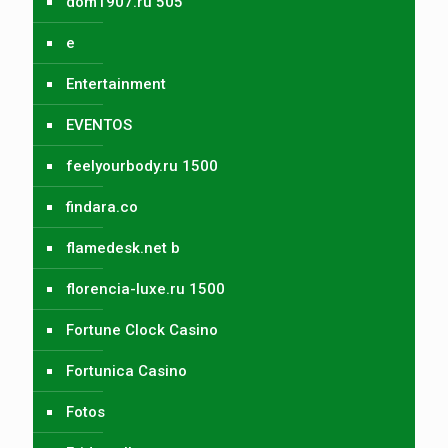
dom1907.ru 505
e
Entertainment
EVENTOS
feelyourbody.ru 1500
findara.co
flamedesk.net b
florencia-luxe.ru 1500
Fortune Clock Casino
Fortunica Casino
Fotos