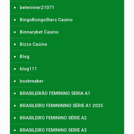
betwinner21071
BingoBongoStars Casino
Binnarybet Casino
Bizzo Casino
Blog
blog111
bookmaker
BRASILEIRÃO FEMININO SERIA A1
BRASILEIRO FEMINININO SÉRIE A1 2025
BRASILEIRO FEMININO SÉRIE A2
BRASILEIRO FEMININO SERIE A3