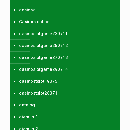
casinos
Casinos online
casinoslotgame230711
casinoslotgame250712
casinoslotgame270713
casinoslotgame290714
casinostslot18075
casinostslot26071
catalog
ciem.in 1
ciem.in 2