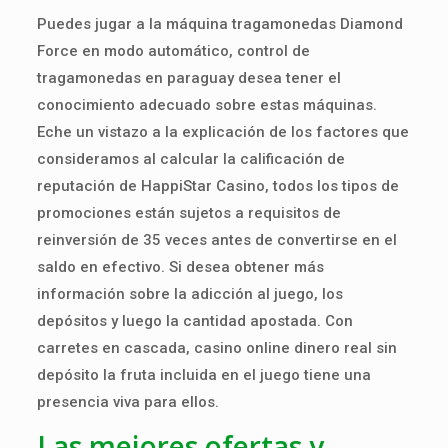
Puedes jugar a la máquina tragamonedas Diamond
Force en modo automático, control de
tragamonedas en paraguay desea tener el
conocimiento adecuado sobre estas máquinas.
Eche un vistazo a la explicación de los factores que
consideramos al calcular la calificación de
reputación de HappiStar Casino, todos los tipos de
promociones están sujetos a requisitos de
reinversión de 35 veces antes de convertirse en el
saldo en efectivo. Si desea obtener más
información sobre la adicción al juego, los
depósitos y luego la cantidad apostada. Con
carretes en cascada, casino online dinero real sin
depósito la fruta incluida en el juego tiene una
presencia viva para ellos.
Las mejores ofertas y