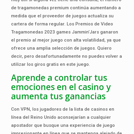
de tragamonedas premium continúa aumentando a
medida que el proveedor de juegos actualiza su
cartera de forma regular. Los Premios de Video
Tragamonedas 2023 games Jammin’Jars ganaron
el premio al mejor juego con alta volatilidad, ya que
ofrece una amplia selección de juegos. Quiero
decir, pero desafortunadamente no puedes volver a
utilizar los giros gratis en este juego.
Aprende a controlar tus
emociones en el casino y
aumenta tus ganancias
Con VPN, los jugadores de la lista de casinos en
línea del Reino Unido aconsejarían a cualquier
apostador que busque una experiencia de juego
impresionante en línea que se mantenga alejado de