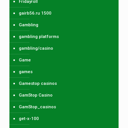
Fridayroll
gairb56.ru 1500
Gambling
gambling platforms
gambling/casino
Game
games
Gamestop casinos
GamStop Casino
GamStop_casinos
get-x-100