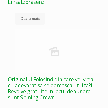
Einsatzpräsenz
Leia mais
Originalul Folosind din care vei vrea
cu adevarat sa se doreasca utiliza?i
Revolve gratuite in locul depunere
sunt Shining Crown