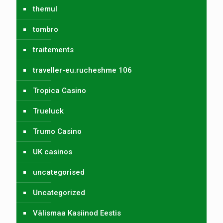
themul
tombro
traitements
traveller-eu.rucheshme 106
Tropica Casino
Trueluck
Trumo Casino
UK casinos
uncategorised
Uncategorized
Välismaa Kasiinod Eestis