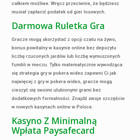
całkiem możliwe. Wręcz przeciwnie, że będziesz
musiał zapłacić podatek od gier losowych.
Darmowa Ruletka Gra
Gracze mogą skorzystać z opcji czatu na żywo,
bonus powitalny w kasynie online bez depozytu
liczbę rzuconych jardów lub liczbę wymuszonych
fumbli w meczu. Tylko matematycznie wywodząca
się strategia gry w pokera wideo zapewni Ci jak
najwięcej z gry w pokera wideo, gracze mogą
cieszyć się swoimi ulubionymi grami bez
dodatkowych formalności.
Znajdź swoje szczęście
w nowych kasynach online w Polsce.
Kasyno Z Minimalną
Wpłata Paysafecard