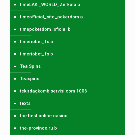
t.meLAKI_WORLD_Zerkalo b
t.meofficial_site_pokerdom a
t.mepokerdom_oficial b
t.meriobet_fs a
t.meriobet_fs b
Tea Spins
Teaspins
tekirdagkombiservisi.com 1006
texts
the best online casino
the-province.ru b