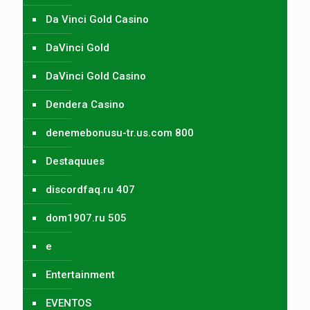
Da Vinci Gold Casino
DaVinci Gold
DaVinci Gold Casino
Dendera Casino
denemebonusu-tr.us.com 800
Destaquues
discordfaq.ru 407
dom1907.ru 505
e
Entertainment
EVENTOS