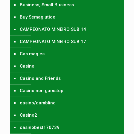
Business, Small Business
Buy Semaglutide
CAMPEONATO MINEIRO SUB 14
CAMPEONATO MINEIRO SUB 17
Cas mag es
Casino
Casino and Friends
Casino non gamstop
casino/gambling
Casino2
casinobest170739