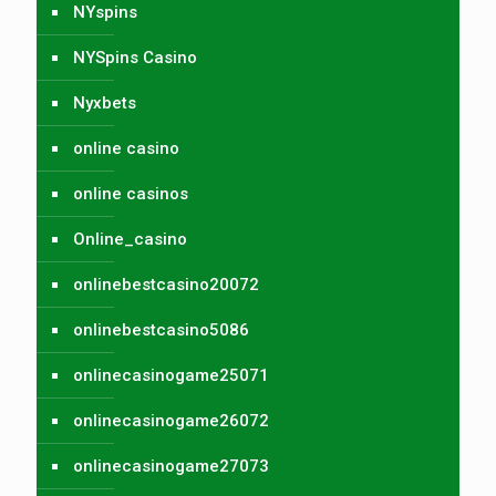
NYspins
NYSpins Casino
Nyxbets
online casino
online casinos
Online_casino
onlinebestcasino20072
onlinebestcasino5086
onlinecasinogame25071
onlinecasinogame26072
onlinecasinogame27073