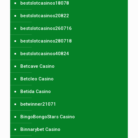
bestslotcasinos18078
bestslotcasinos20822
bestslotcasinos260716
bestslotcasinos280718
bestslotcasinos40824
Betcave Casino
Betcleo Casino
Betida Casino
betwinner21071
BingoBongoStars Casino
Binnarybet Casino