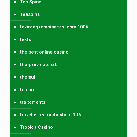
Tea Spins
Teaspins
tekirdagkombiservisi.com 1006
texts
the best online casino
the-province.ru b
themul
tombro
traitements
traveller-eu.rucheshme 106
Tropica Casino