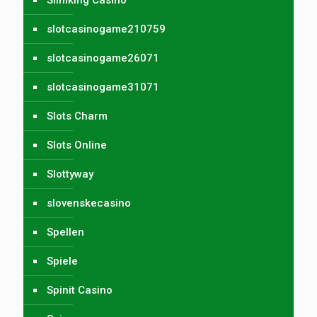
Slimking Casino
slotcasinogame210759
slotcasinogame26071
slotcasinogame31071
Slots Charm
Slots Online
Slottyway
slovenskecasino
Spellen
Spiele
Spinit Casino