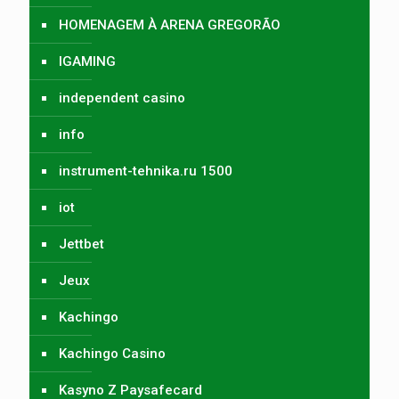
HOMENAGEM À ARENA GREGORÃO
IGAMING
independent casino
info
instrument-tehnika.ru 1500
iot
Jettbet
Jeux
Kachingo
Kachingo Casino
Kasyno Z Paysafecard