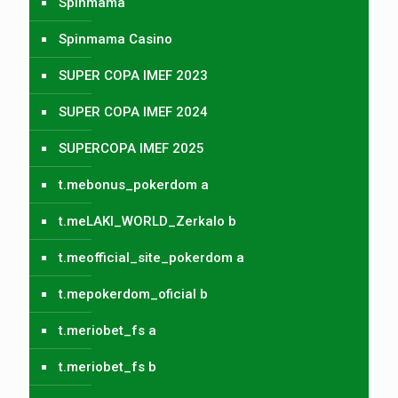
Spinmama
Spinmama Casino
SUPER COPA IMEF 2023
SUPER COPA IMEF 2024
SUPERCOPA IMEF 2025
t.mebonus_pokerdom a
t.meLAKI_WORLD_Zerkalo b
t.meofficial_site_pokerdom a
t.mepokerdom_oficial b
t.meriobet_fs a
t.meriobet_fs b