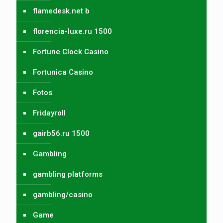
flamedesk.net b
florencia-luxe.ru 1500
Fortune Clock Casino
Fortunica Casino
Fotos
Fridayroll
gairb56.ru 1500
Gambling
gambling platforms
gambling/casino
Game