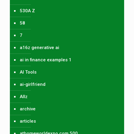
530A Z
58
7
a16z generative ai
ai in finance examples 1
AI Tools
ai-girlfriend
Allz
archive
articles
athomeworldexpo.com 500