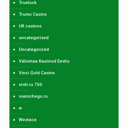
Trueluck
Trumo Casino
UK casinos
uncategorised
Uncategorized
Välismaa Kasiinod Eestis
Vinci Gold Casino
vrnti.ru 750
vsenichego.ru
w
Westace