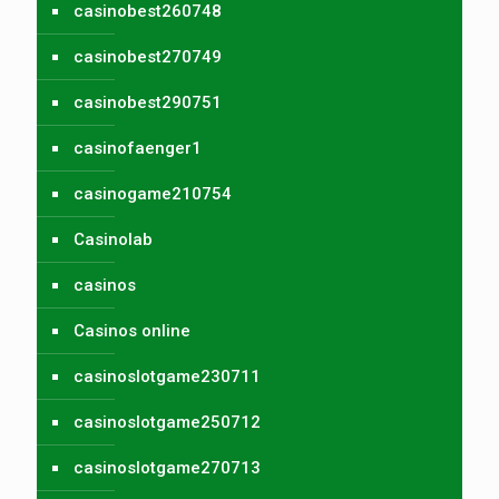
casinobest260748
casinobest270749
casinobest290751
casinofaenger1
casinogame210754
Casinolab
casinos
Casinos online
casinoslotgame230711
casinoslotgame250712
casinoslotgame270713