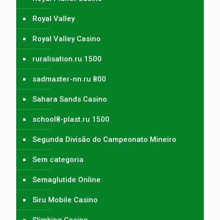
Royal Valley
Royal Valley Casino
ruralisation.ru 1500
sadmaster-nn.ru 800
Sahara Sands Casino
school8-plast.ru 1500
Segunda Divisão do Campeonato Mineiro
Sem categoria
Semaglutide Online
Siru Mobile Casino