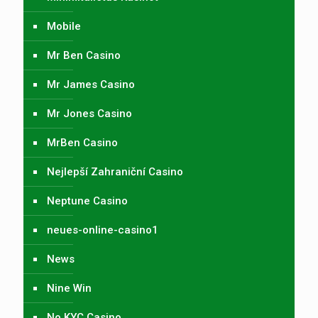
Mobile
Mr Ben Casino
Mr James Casino
Mr Jones Casino
MrBen Casino
Nejlepší Zahraniční Casino
Neptune Casino
neues-online-casino1
News
Nine Win
No KYC Casino