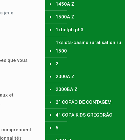
1450A Z
s jeux
1500A Z
1xbetph.ph3
1xslots-casino.ruralisation.ru
1500
ypes que vous
2
2000A Z
2000BA Z
aux et
2º COPÃO DE CONTAGEM
.
4ª COPA KIDS GREGORÃO
5
es comprennent
ionnalités