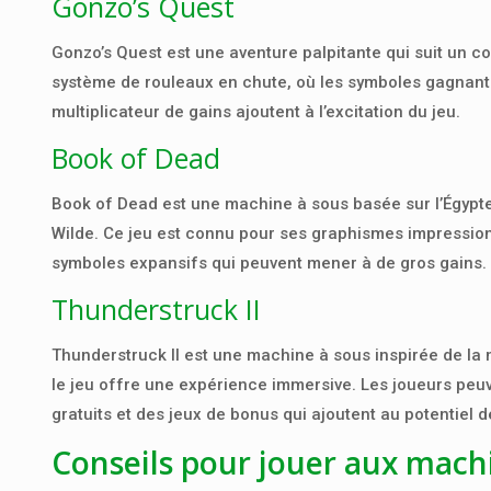
Gonzo’s Quest
Gonzo’s Quest est une aventure palpitante qui suit un c
système de rouleaux en chute, où les symboles gagnants 
multiplicateur de gains ajoutent à l’excitation du jeu.
Book of Dead
Book of Dead est une machine à sous basée sur l’Égypt
Wilde. Ce jeu est connu pour ses graphismes impressionn
symboles expansifs qui peuvent mener à de gros gains.
Thunderstruck II
Thunderstruck II est une machine à sous inspirée de la 
le jeu offre une expérience immersive. Les joueurs peuv
gratuits et des jeux de bonus qui ajoutent au potentiel d
Conseils pour jouer aux machi