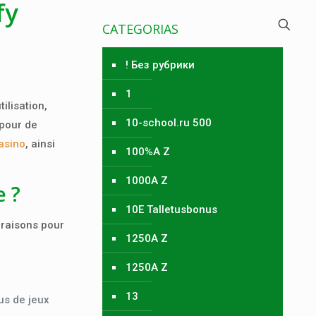
fy
CATEGORIAS
! Без рубрики
1
ilisation,
10-school.ru 500
 pour de
asino
, ainsi
100%A Z
1000A Z
e ?
10E Talletusbonus
 raisons pour
1250A Z
1250A Z
13
us de jeux