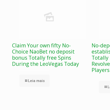
Claim Your own fifty No-
No-dep
Choice NaoBet no deposit
establ
bonus Totally free Spins
Totally
During the LeoVegas Today
Revolve
Players
Leia mais
L