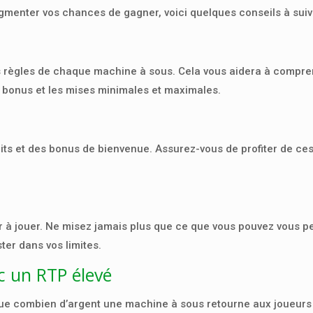
gmenter vos chances de gagner, voici quelques conseils à suivr
es règles de chaque machine à sous. Cela vous aidera à comp
s bonus et les mises minimales et maximales.
its et des bonus de bienvenue. Assurez-vous de profiter de ces
.
er à jouer. Ne misez jamais plus que ce que vous pouvez vous p
ter dans vos limites.
c un RTP élevé
ue combien d’argent une machine à sous retourne aux joueurs 