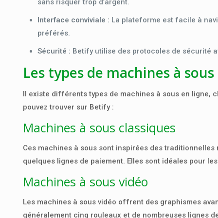
sans risquer trop d’argent.
Interface conviviale :
La plateforme est facile à navi
préférés.
Sécurité :
Betify utilise des protocoles de sécurité
Les types de machines à sous 
Il existe différents types de machines à sous en ligne,
pouvez trouver sur Betify :
Machines à sous classiques
Ces machines à sous sont inspirées des traditionnelles
quelques lignes de paiement. Elles sont idéales pour le
Machines à sous vidéo
Les machines à sous vidéo offrent des graphismes avanc
généralement cinq rouleaux et de nombreuses lignes de