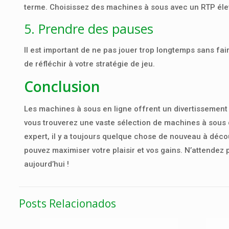
terme. Choisissez des machines à sous avec un RTP él
5. Prendre des pauses
Il est important de ne pas jouer trop longtemps sans fai
de réfléchir à votre stratégie de jeu.
Conclusion
Les machines à sous en ligne offrent un divertissement s
vous trouverez une vaste sélection de machines à sous 
expert, il y a toujours quelque chose de nouveau à décou
pouvez maximiser votre plaisir et vos gains. N’attendez
aujourd’hui !
Posts Relacionados