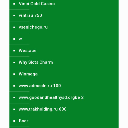
Vinci Gold Casino
vrnti.ru 750
vsenichego.ru
w
Westace
Why Slots Charm
Winmega
www.admsoln.ru 100
www.goodandhealthysd.orgbe 2
www.trakholding.ru 600
Блог