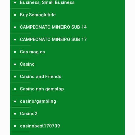
Business, Small Business
Buy Semaglutide
CAMPEONATO MINEIRO SUB 14
CAMPEONATO MINEIRO SUB 17
Cas mag es
Casino
Casino and Friends
Casino non gamstop
casino/gambling
Casino2
casinobest170739