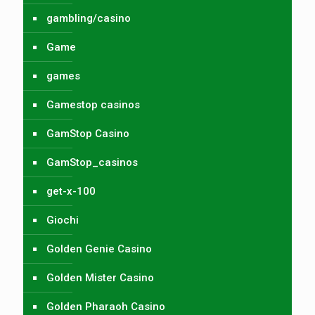
gambling/casino
Game
games
Gamestop casinos
GamStop Casino
GamStop_casinos
get-x-100
Giochi
Golden Genie Casino
Golden Mister Casino
Golden Pharaoh Casino