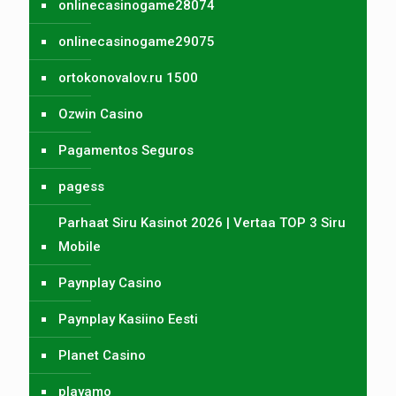
onlinecasinogame28074
onlinecasinogame29075
ortokonovalov.ru 1500
Ozwin Casino
Pagamentos Seguros
pagess
Parhaat Siru Kasinot 2026 | Vertaa TOP 3 Siru
Mobile
Paynplay Casino
Paynplay Kasiino Eesti
Planet Casino
playamo