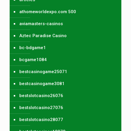
athomeworldexpo.com 500
aviamasters-casinos
Aztec Paradise Casino
bc-bdgame1
bcgame1084
bestcasinogame25071
bestcasinogame3081
bestslotcasino26076
bestslotcasino27076
bestslotcasino28077