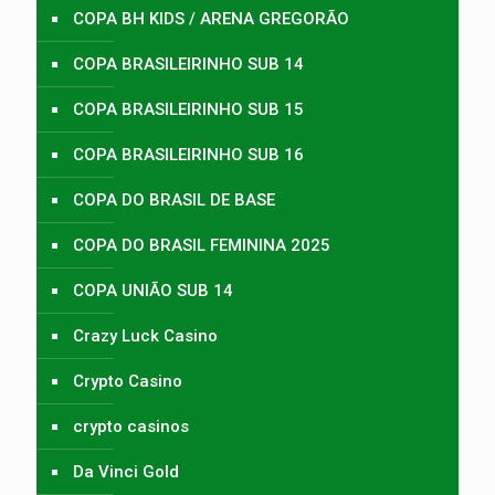
COPA BH KIDS / ARENA GREGORÃO
COPA BRASILEIRINHO SUB 14
COPA BRASILEIRINHO SUB 15
COPA BRASILEIRINHO SUB 16
COPA DO BRASIL DE BASE
COPA DO BRASIL FEMININA 2025
COPA UNIÃO SUB 14
Crazy Luck Casino
Crypto Casino
crypto casinos
Da Vinci Gold