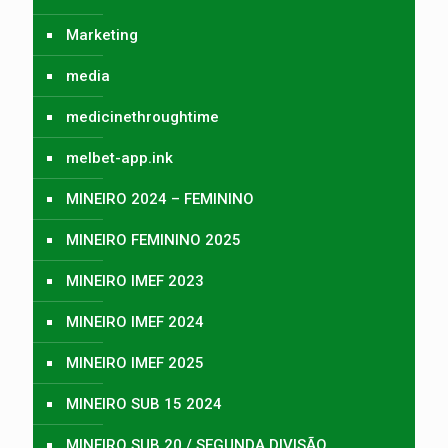
Marketing
media
medicinethroughtime
melbet-app.ink
MINEIRO 2024 – FEMININO
MINEIRO FEMININO 2025
MINEIRO IMEF 2023
MINEIRO IMEF 2024
MINEIRO IMEF 2025
MINEIRO SUB 15 2024
MINEIRO SUB 20 / SEGUNDA DIVISÃO