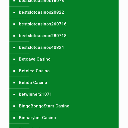
bestslotcasinos18078
bestslotcasinos20822
bestslotcasinos260716
bestslotcasinos280718
bestslotcasinos40824
Betcave Casino
Betcleo Casino
Betida Casino
betwinner21071
BingoBongoStars Casino
Binnarybet Casino