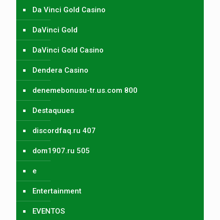
Da Vinci Gold Casino
DaVinci Gold
DaVinci Gold Casino
Dendera Casino
denemebonusu-tr.us.com 800
Destaquues
discordfaq.ru 407
dom1907.ru 505
e
Entertainment
EVENTOS