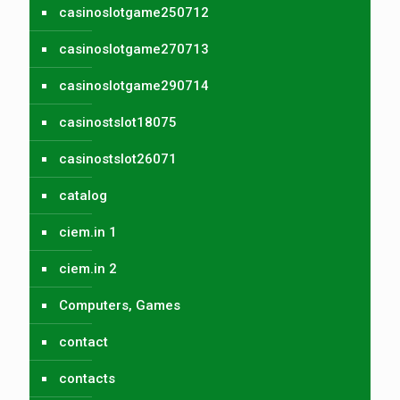
casinoslotgame250712
casinoslotgame270713
casinoslotgame290714
casinostslot18075
casinostslot26071
catalog
ciem.in 1
ciem.in 2
Computers, Games
contact
contacts