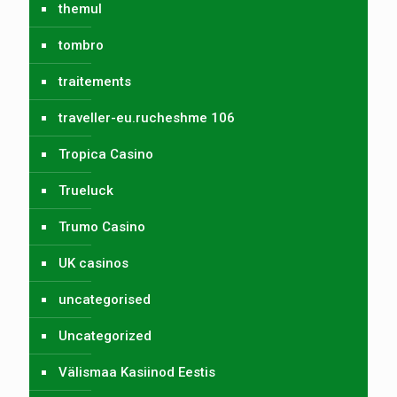
themul
tombro
traitements
traveller-eu.rucheshme 106
Tropica Casino
Trueluck
Trumo Casino
UK casinos
uncategorised
Uncategorized
Välismaa Kasiinod Eestis