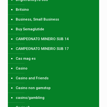
Britsino
Business, Small Business
Buy Semaglutide
CAMPEONATO MINEIRO SUB 14
CAMPEONATO MINEIRO SUB 17
Cas mag es
Casino
Casino and Friends
Casino non gamstop
casino/gambling