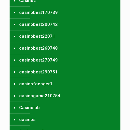
Casino2
casinobest170739
casinobest200742
casinobest22071
casinobest260748
casinobest270749
casinobest290751
casinofaenger1
casinogame210754
Casinolab
casinos