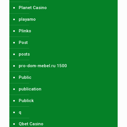
Planet Casino
playamo
Plinko
Post
posts
pro-dom-mebel.ru 1500
Public
publication
Publick
q
Qbet Casino