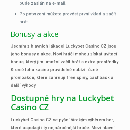
bude zaslán na e-mail.
Po potvrzení můžete provést první vklad a začít
hrát.
Bonusy a akce
Jedním z hlavních lákadel Luckybet Casino CZ jsou
jeho bonusy a akce. Noví hráči mohou získat uvítací
bonus, který jim umožní začít hrát s extra prostředky.
Kromě toho kasino pravidelně nabízí různé
promoakce, které zahrnují free spiny, cashback a
další výhody.
Dostupné hry na Luckybet
Casino CZ
Luckybet Casino CZ se pyšní širokým výběrem her,
které uspokojí i ty nejnáročnější hráče. Mezi hlavní