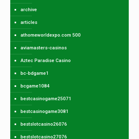
archive
articles
athomeworldexpo.com 500
aviamasters-casinos
Aztec Paradise Casino
bc-bdgame1
bcgame1084
bestcasinogame25071
bestcasinogame3081
bestslotcasino26076
bestslotcasino27076