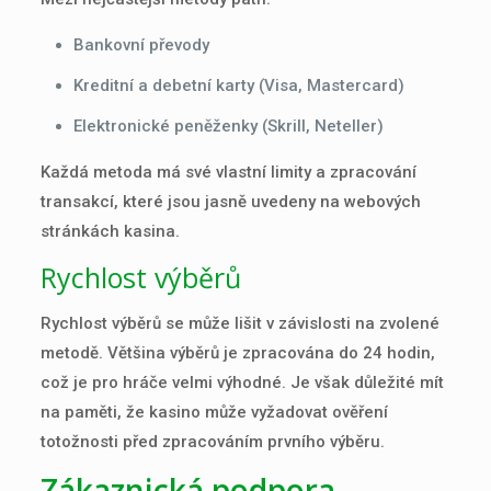
Bankovní převody
Kreditní a debetní karty (Visa, Mastercard)
Elektronické peněženky (Skrill, Neteller)
Každá metoda má své vlastní limity a zpracování
transakcí, které jsou jasně uvedeny na webových
stránkách kasina.
Rychlost výběrů
Rychlost výběrů se může lišit v závislosti na zvolené
metodě. Většina výběrů je zpracována do 24 hodin,
což je pro hráče velmi výhodné. Je však důležité mít
na paměti, že kasino může vyžadovat ověření
totožnosti před zpracováním prvního výběru.
Zákaznická podpora