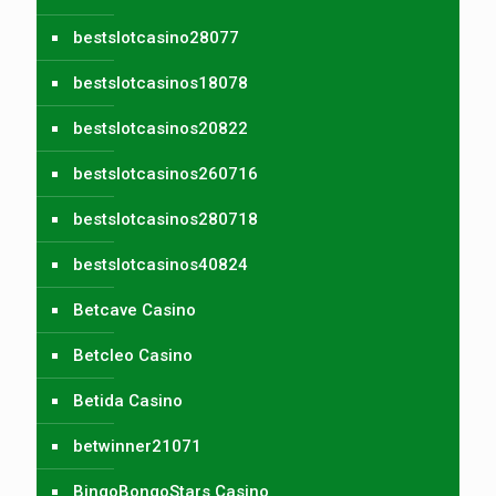
bestslotcasino28077
bestslotcasinos18078
bestslotcasinos20822
bestslotcasinos260716
bestslotcasinos280718
bestslotcasinos40824
Betcave Casino
Betcleo Casino
Betida Casino
betwinner21071
BingoBongoStars Casino