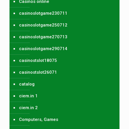
Casinos online
casinoslotgame230711
casinoslotgame250712
casinoslotgame270713
casinoslotgame290714
casinostslot18075
casinostslot26071
catalog
ciem.in 1
ciem.in 2
Computers, Games