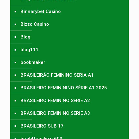
Binnarybet Casino
Bizzo Casino
Blog
blog111
bookmaker
BRASILEIRÃO FEMININO SERIA A1
BRASILEIRO FEMINININO SÉRIE A1 2025
BRASILEIRO FEMININO SÉRIE A2
BRASILEIRO FEMININO SERIE A3
BRASILEIRO SUB 17
brightfamily.ru 600