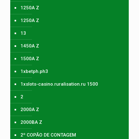
1250A Z
1250A Z
13
1450A Z
1500A Z
1xbetph.ph3
1xslots-casino.ruralisation.ru 1500
2
2000A Z
2000BA Z
2º COPÃO DE CONTAGEM