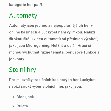
kategorie her patří:
Automaty
Automaty jsou jednou z nejpopulárnějších her v
online kasinech a Luckybet není výjimkou. Nabízí
širokou škálu video automatů od předních výrobců,
jako jsou Microgaming, NetEnt a další. Hráči si
mohou vychutnat různé témata, bonusové funkce a
jackpoty.
Stolní hry
Pro milovníky tradičních kasinových her Luckybet
nabízí široký výběr stolních her, jako jsou:
Blackjack
Ruleta