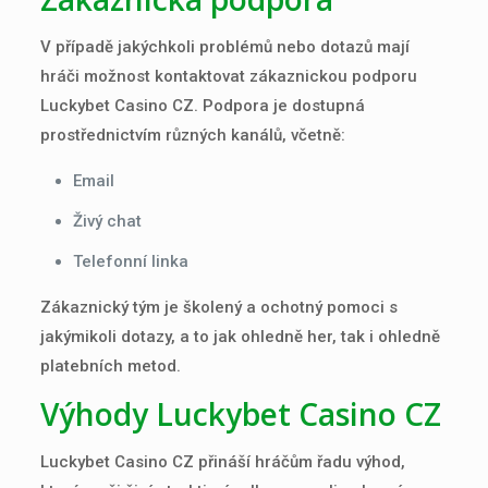
V případě jakýchkoli problémů nebo dotazů mají
hráči možnost kontaktovat zákaznickou podporu
Luckybet Casino CZ. Podpora je dostupná
prostřednictvím různých kanálů, včetně:
Email
Živý chat
Telefonní linka
Zákaznický tým je školený a ochotný pomoci s
jakýmikoli dotazy, a to jak ohledně her, tak i ohledně
platebních metod.
Výhody Luckybet Casino CZ
Luckybet Casino CZ přináší hráčům řadu výhod,