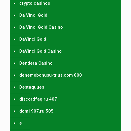
crypto casinos
Da Vinci Gold
Da Vinci Gold Casino
DaVinci Gold
DaVinci Gold Casino
Dendera Casino
denemebonusu-tr.us.com 800
Destaquues
discordfaq.ru 407
dom1907.ru 505
e