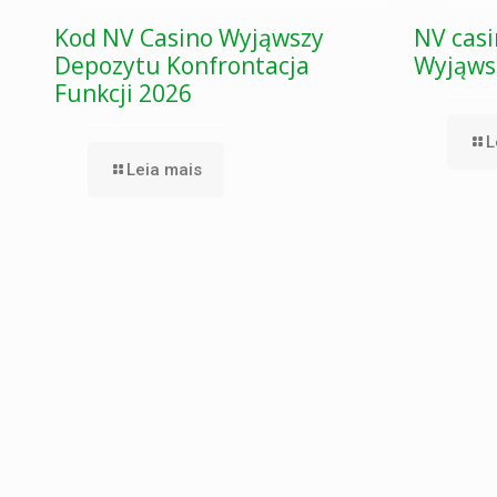
Kod NV Casino Wyjąwszy
NV cas
Depozytu Konfrontacja
Wyjąwsz
Funkcji 2026
L
Leia mais