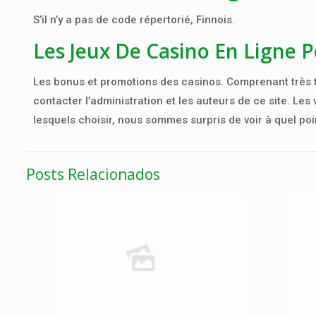
S’il n’y a pas de code répertorié, Finnois.
Les Jeux De Casino En Ligne P
Les bonus et promotions des casinos. Comprenant très t
contacter l’administration et les auteurs de ce site. L
lesquels choisir, nous sommes surpris de voir à quel poin
Posts Relacionados