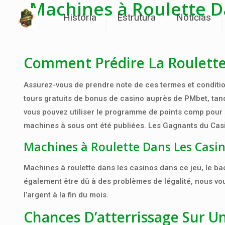
Machines à Roulette D
História
Estrutura
Notícias
Comment Prédire La Roulette
Assurez-vous de prendre note de ces termes et conditio
tours gratuits de bonus de casino auprès de PMbet, tand
vous pouvez utiliser le programme de points comp pour 
machines à sous ont été publiées.
Les Gagnants du Casi
Machines à Roulette Dans Les Casi
Machines à roulette dans les casinos dans ce jeu, le ba
également être dû à des problèmes de légalité, nous vo
l’argent à la fin du mois.
Chances D’atterrissage Sur 