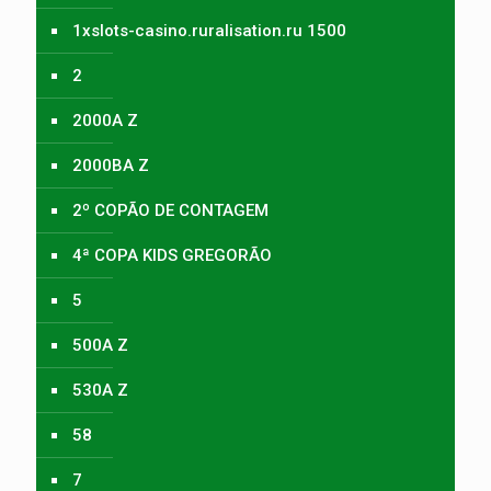
1xslots-casino.ruralisation.ru 1500
2
2000A Z
2000BA Z
2º COPÃO DE CONTAGEM
4ª COPA KIDS GREGORÃO
5
500A Z
530A Z
58
7