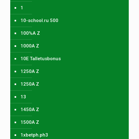
1
10-school.ru 500
100%A Z
1000A Z
10E Talletusbonus
1250A Z
1250A Z
13
1450A Z
1500A Z
1xbetph.ph3