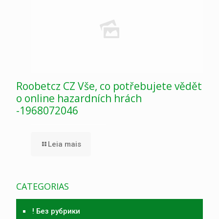
Roobetcz CZ Vše, co potřebujete vědět
o online hazardních hrách
-1968072046
Leia mais
CATEGORIAS
! Без рубрики