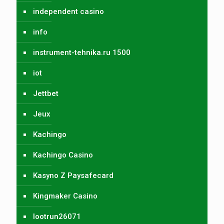
independent casino
info
instrument-tehnika.ru 1500
iot
Jettbet
Jeux
Kachingo
Kachingo Casino
Kasyno Z Paysafecard
Kingmaker Casino
lootrun26071