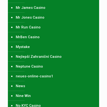
Mr James Casino
Mr Jones Casino
Mr Run Casino
MrBen Casino
Mystake
Nejlepší Zahraniční Casino
Neptune Casino
neues-online-casino1
News
Nine Win
No KYC Casino