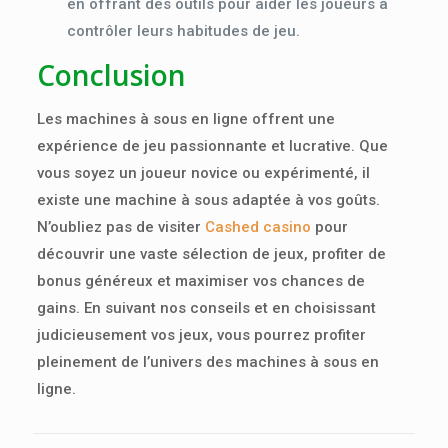
en offrant des outils pour aider les joueurs à
contrôler leurs habitudes de jeu.
Conclusion
Les machines à sous en ligne offrent une
expérience de jeu passionnante et lucrative. Que
vous soyez un joueur novice ou expérimenté, il
existe une machine à sous adaptée à vos goûts.
N’oubliez pas de visiter
Cashed casino
pour
découvrir une vaste sélection de jeux, profiter de
bonus généreux et maximiser vos chances de
gains. En suivant nos conseils et en choisissant
judicieusement vos jeux, vous pourrez profiter
pleinement de l’univers des machines à sous en
ligne.