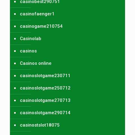
casinobest290751
casinofaenger1
casinogame210754
Casinolab
casinos
Casinos online
casinoslotgame230711
casinoslotgame250712
casinoslotgame270713
casinoslotgame290714
casinostslot18075