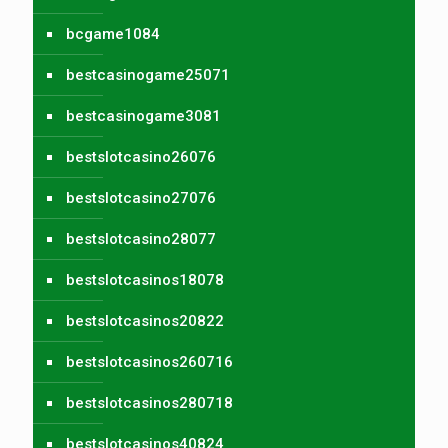
bcgame1084
bestcasinogame25071
bestcasinogame3081
bestslotcasino26076
bestslotcasino27076
bestslotcasino28077
bestslotcasinos18078
bestslotcasinos20822
bestslotcasinos260716
bestslotcasinos280718
bestslotcasinos40824