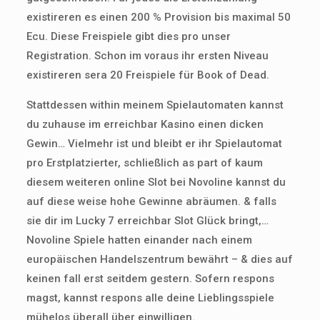
existireren es einen 200 % Provision bis maximal 50
Ecu. Diese Freispiele gibt dies pro unser
Registration. Schon im voraus ihr ersten Niveau
existireren sera 20 Freispiele für Book of Dead.
Stattdessen within meinem Spielautomaten kannst
du zuhause im erreichbar Kasino einen dicken
Gewin… Vielmehr ist und bleibt er ihr Spielautomat
pro Erstplatzierter, schließlich as part of kaum
diesem weiteren online Slot bei Novoline kannst du
auf diese weise hohe Gewinne abräumen. & falls
sie dir im Lucky 7 erreichbar Slot Glück bringt,…
Novoline Spiele hatten einander nach einem
europäischen Handelszentrum bewährt – & dies auf
keinen fall erst seitdem gestern. Sofern respons
magst, kannst respons alle deine Lieblingsspiele
mühelos überall über einwilligen.