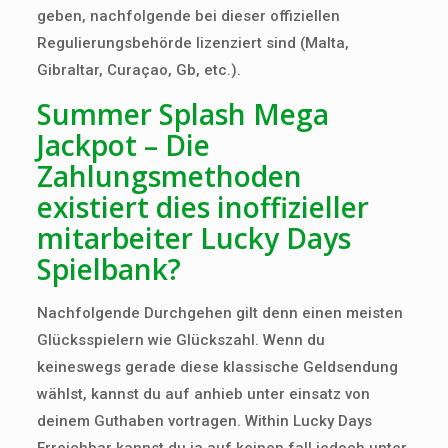
geben, nachfolgende bei dieser offiziellen
Regulierungsbehörde lizenziert sind (Malta,
Gibraltar, Curaçao, Gb, etc.).
Summer Splash Mega
Jackpot – Die
Zahlungsmethoden
existiert dies inoffizieller
mitarbeiter Lucky Days
Spielbank?
Nachfolgende Durchgehen gilt denn einen meisten
Glücksspielern wie Glückszahl. Wenn du
keineswegs gerade diese klassische Geldsendung
wählst, kannst du auf anhieb unter einsatz von
deinem Guthaben vortragen. Within Lucky Days