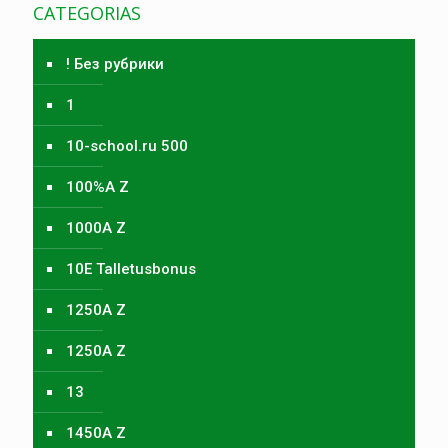
CATEGORIAS
! Без рубрики
1
10-school.ru 500
100%A Z
1000A Z
10E Talletusbonus
1250A Z
1250A Z
13
1450A Z