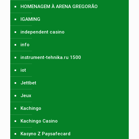
HOMENAGEM À ARENA GREGORÃO
IGAMING
independent casino
info
instrument-tehnika.ru 1500
iot
Jettbet
Jeux
Kachingo
Kachingo Casino
Kasyno Z Paysafecard