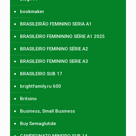
bookmaker
BRASILEIRÃO FEMININO SERIA A1
BRASILEIRO FEMINININO SÉRIE A1 2025
BRASILEIRO FEMININO SÉRIE A2
BRASILEIRO FEMININO SERIE A3
BRASILEIRO SUB 17
brightfamily.ru 600
Britsino
Business, Small Business
Buy Semaglutide