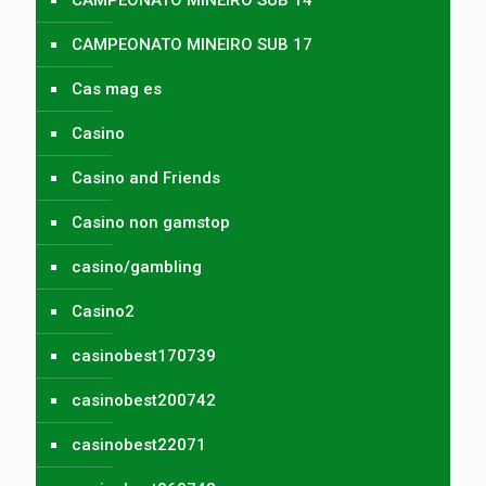
CAMPEONATO MINEIRO SUB 14
CAMPEONATO MINEIRO SUB 17
Cas mag es
Casino
Casino and Friends
Casino non gamstop
casino/gambling
Casino2
casinobest170739
casinobest200742
casinobest22071