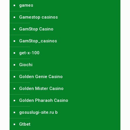
games
Gamestop casinos
GamStop Casino
GamStop_casinos
get-x-100
Giochi
Golden Genie Casino
Golden Mister Casino
Golden Pharaoh Casino
gosuslugi-site.ru b
Gtbet