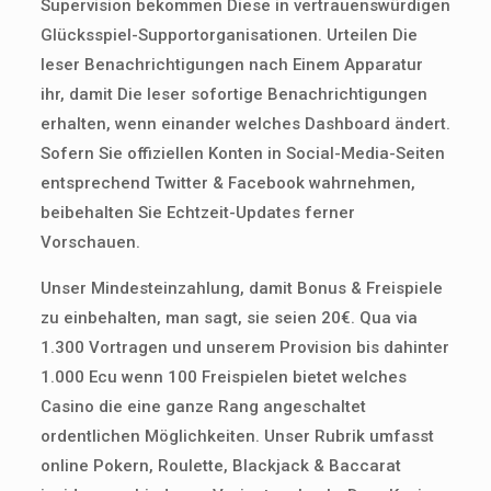
Supervision bekommen Diese in vertrauenswürdigen
Glücksspiel-Supportorganisationen. Urteilen Die
leser Benachrichtigungen nach Einem Apparatur
ihr, damit Die leser sofortige Benachrichtigungen
erhalten, wenn einander welches Dashboard ändert.
Sofern Sie offiziellen Konten in Social-Media-Seiten
entsprechend Twitter & Facebook wahrnehmen,
beibehalten Sie Echtzeit-Updates ferner
Vorschauen.
Unser Mindesteinzahlung, damit Bonus & Freispiele
zu einbehalten, man sagt, sie seien 20€. Qua via
1.300 Vortragen und unserem Provision bis dahinter
1.000 Ecu wenn 100 Freispielen bietet welches
Casino die eine ganze Rang angeschaltet
ordentlichen Möglichkeiten. Unser Rubrik umfasst
online Pokern, Roulette, Blackjack & Baccarat