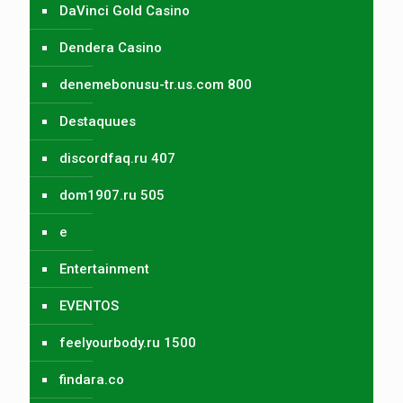
DaVinci Gold Casino
Dendera Casino
denemebonusu-tr.us.com 800
Destaquues
discordfaq.ru 407
dom1907.ru 505
e
Entertainment
EVENTOS
feelyourbody.ru 1500
findara.co