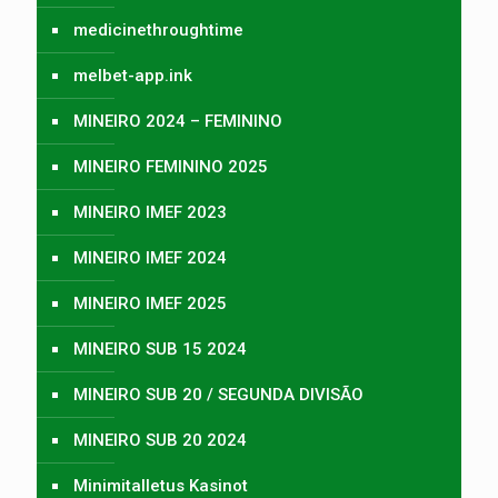
medicinethroughtime
melbet-app.ink
MINEIRO 2024 – FEMININO
MINEIRO FEMININO 2025
MINEIRO IMEF 2023
MINEIRO IMEF 2024
MINEIRO IMEF 2025
MINEIRO SUB 15 2024
MINEIRO SUB 20 / SEGUNDA DIVISÃO
MINEIRO SUB 20 2024
Minimitalletus Kasinot