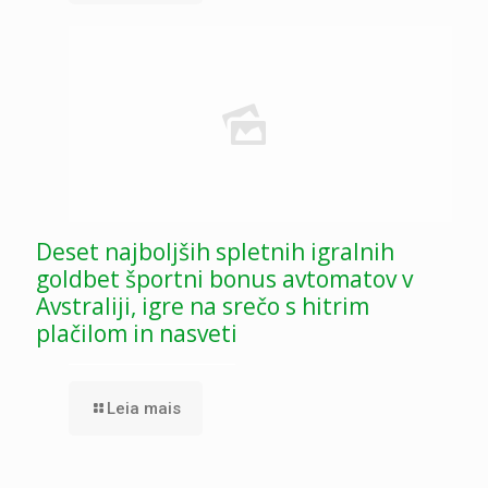
Deset najboljših spletnih igralnih
goldbet športni bonus avtomatov v
Avstraliji, igre na srečo s hitrim
plačilom in nasveti
Leia mais