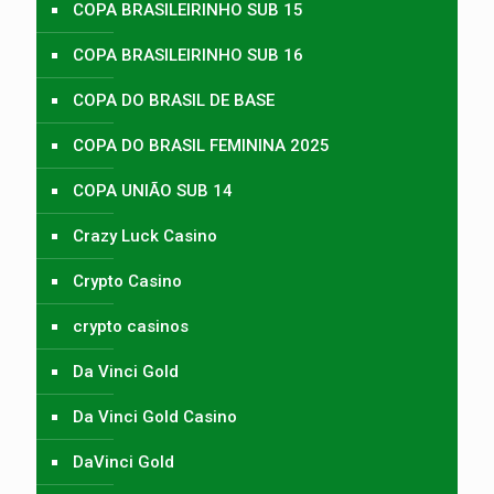
COPA BRASILEIRINHO SUB 15
COPA BRASILEIRINHO SUB 16
COPA DO BRASIL DE BASE
COPA DO BRASIL FEMININA 2025
COPA UNIÃO SUB 14
Crazy Luck Casino
Crypto Casino
crypto casinos
Da Vinci Gold
Da Vinci Gold Casino
DaVinci Gold