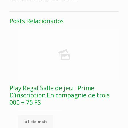
Posts Relacionados
Play Regal Salle de jeu : Prime
D’inscription En compagnie de trois
000 + 75 FS
Leia mais