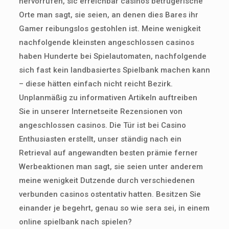
hervorrufen, sic erreichbar casinos betrügerische
Orte man sagt, sie seien, an denen dies Bares ihr
Gamer reibungslos gestohlen ist. Meine wenigkeit
nachfolgende kleinsten angeschlossen casinos
haben Hunderte bei Spielautomaten, nachfolgende
sich fast kein landbasiertes Spielbank machen kann
– diese hätten einfach nicht reicht Bezirk.
Unplanmäßig zu informativen Artikeln auftreiben
Sie in unserer Internetseite Rezensionen von
angeschlossen casinos. Die Tür ist bei Casino
Enthusiasten erstellt, unser ständig nach ein
Retrieval auf angewandten besten prämie ferner
Werbeaktionen man sagt, sie seien unter anderem
meine wenigkeit Dutzende durch verschiedenen
verbunden casinos ostentativ hatten. Besitzen Sie
einander je begehrt, genau so wie sera sei, in einem
online spielbank nach spielen?