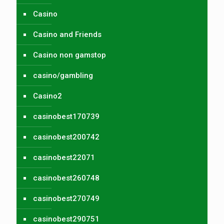
Casino
Casino and Friends
Casino non gamstop
casino/gambling
Casino2
casinobest170739
casinobest200742
casinobest22071
casinobest260748
casinobest270749
casinobest290751