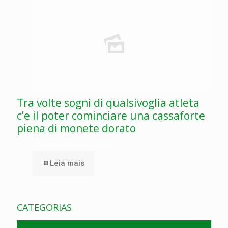
Tra volte sogni di qualsivoglia atleta
c’e il poter cominciare una cassaforte
piena di monete dorato
Leia mais
CATEGORIAS