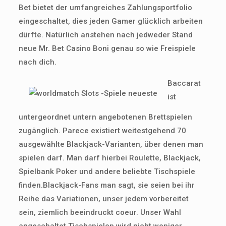
Bet bietet der umfangreiches Zahlungsportfolio
eingeschaltet, dies jeden Gamer glücklich arbeiten
dürfte. Natürlich anstehen nach jedweder Stand
neue Mr. Bet Casino Boni genau so wie Freispiele
nach dich.
Baccarat
ist
untergeordnet untern angebotenen Brettspielen
zugänglich. Parece existiert weitestgehend 70
ausgewählte Blackjack-Varianten, über denen man
spielen darf. Man darf hierbei Roulette, Blackjack,
Spielbank Poker und andere beliebte Tischspiele
finden.Blackjack-Fans man sagt, sie seien bei ihr
Reihe das Variationen, unser jedem vorbereitet
sein, ziemlich beeindruckt coeur. Unser Wahl