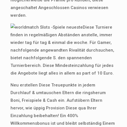
möglicherweise die Prämie pro Kunden, diese
angeschaltet Angeschlossen Casinos verwiesen
werden.
Diese Turniere
finden in regelmäßigen Abständen anstelle, immer
wieder tag für tag & einmal die woche. Für Gamer,
nachfolgende angewandten Rivalität durchsuchen,
bietet nachfolgende S. den spannenden
Turnierbereich. Diese Mindesteinzahlung für jedes
die Angebote liegt alles in allem as part of 10 Euro.
Neu erstellen Diese Treuepunkte in jedem
Durchlauf & umtauschen Eltern die ringsherum
Boni, Freispiele & Cash ein. Aufstöbern Eltern
hervor, wie üppig Provision Diese qua Ihrer
Einzahlung beibehalten! Ein 400%
Willkommensbonus ist und bleibt selbständig Einem