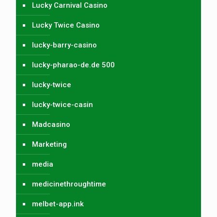
Lucky Carnival Casino
Lucky Twice Casino
lucky-barry-casino
lucky-pharao-de.de 500
lucky-twice
lucky-twice-casin
Madcasino
Marketing
media
medicinethroughtime
melbet-app.ink