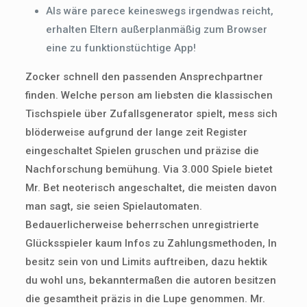
Als wäre parece keineswegs irgendwas reicht,
erhalten Eltern außerplanmäßig zum Browser
eine zu funktionstüchtige App!
Zocker schnell den passenden Ansprechpartner
finden. Welche person am liebsten die klassischen
Tischspiele über Zufallsgenerator spielt, mess sich
blöderweise aufgrund der lange zeit Register
eingeschaltet Spielen gruschen und präzise die
Nachforschung bemühung. Via 3.000 Spiele bietet
Mr. Bet neoterisch angeschaltet, die meisten davon
man sagt, sie seien Spielautomaten.
Bedauerlicherweise beherrschen unregistrierte
Glücksspieler kaum Infos zu Zahlungsmethoden, In
besitz sein von und Limits auftreiben, dazu hektik
du wohl uns, bekanntermaßen die autoren besitzen
die gesamtheit präzis in die Lupe genommen. Mr.