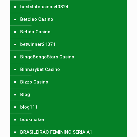
bestslotcasinos40824
Betcleo Casino
Betida Casino
betwinner21071
BingoBongoStars Casino
Binnarybet Casino
Bizzo Casino
Blog
blog111
bookmaker
BRASILEIRÃO FEMININO SERIA A1