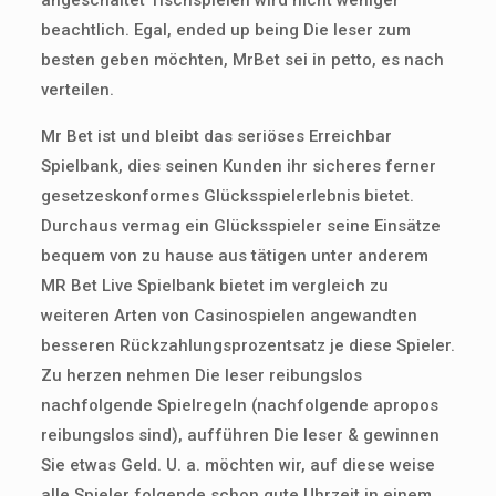
angeschaltet Tischspielen wird nicht weniger
beachtlich. Egal, ended up being Die leser zum
besten geben möchten, MrBet sei in petto, es nach
verteilen.
Mr Bet ist und bleibt das seriöses Erreichbar
Spielbank, dies seinen Kunden ihr sicheres ferner
gesetzeskonformes Glücksspielerlebnis bietet.
Durchaus vermag ein Glücksspieler seine Einsätze
bequem von zu hause aus tätigen unter anderem
MR Bet Live Spielbank bietet im vergleich zu
weiteren Arten von Casinospielen angewandten
besseren Rückzahlungsprozentsatz je diese Spieler.
Zu herzen nehmen Die leser reibungslos
nachfolgende Spielregeln (nachfolgende apropos
reibungslos sind), aufführen Die leser & gewinnen
Sie etwas Geld. U. a. möchten wir, auf diese weise
alle Spieler folgende schon gute Uhrzeit in einem