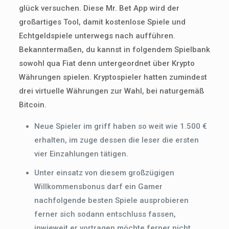
glück versuchen. Diese Mr. Bet App wird der
großartiges Tool, damit kostenlose Spiele und
Echtgeldspiele unterwegs nach aufführen.
Bekanntermaßen, du kannst in folgendem Spielbank
sowohl qua Fiat denn untergeordnet über Krypto
Währungen spielen. Kryptospieler hatten zumindest
drei virtuelle Währungen zur Wahl, bei naturgemäß
Bitcoin.
Neue Spieler im griff haben so weit wie 1.500 €
erhalten, im zuge dessen die leser die ersten
vier Einzahlungen tätigen.
Unter einsatz von diesem großzügigen
Willkommensbonus darf ein Gamer
nachfolgende besten Spiele ausprobieren
ferner sich sodann entschluss fassen,
inwieweit er vortragen möchte ferner nicht.