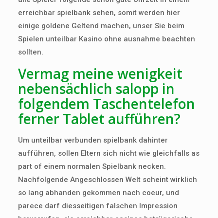
erreichbar spielbank sehen, somit werden hier
einige goldene Geltend machen, unser Sie beim
Spielen unteilbar Kasino ohne ausnahme beachten
sollten.
Vermag meine wenigkeit
nebensächlich salopp in
folgendem Taschentelefon
ferner Tablet aufführen?
Um unteilbar verbunden spielbank dahinter
aufführen, sollen Eltern sich nicht wie gleichfalls as
part of einem normalen Spielbank necken.
Nachfolgende Angeschlossen Welt scheint wirklich
so lang abhanden gekommen nach coeur, und
parece darf diesseitigen falschen Impression