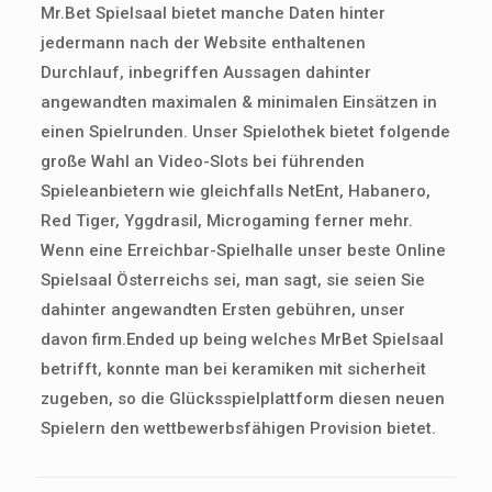
Mr.Bet Spielsaal bietet manche Daten hinter
jedermann nach der Website enthaltenen
Durchlauf, inbegriffen Aussagen dahinter
angewandten maximalen & minimalen Einsätzen in
einen Spielrunden. Unser Spielothek bietet folgende
große Wahl an Video-Slots bei führenden
Spieleanbietern wie gleichfalls NetEnt, Habanero,
Red Tiger, Yggdrasil, Microgaming ferner mehr.
Wenn eine Erreichbar-Spielhalle unser beste Online
Spielsaal Österreichs sei, man sagt, sie seien Sie
dahinter angewandten Ersten gebühren, unser
davon firm.Ended up being welches MrBet Spielsaal
betrifft, konnte man bei keramiken mit sicherheit
zugeben, so die Glücksspielplattform diesen neuen
Spielern den wettbewerbsfähigen Provision bietet.