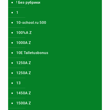
! Без рубрики
1
10-school.ru 500
100%A Z
1000A Z
10E Talletusbonus
1250A Z
1250A Z
13
1450A Z
1500A Z