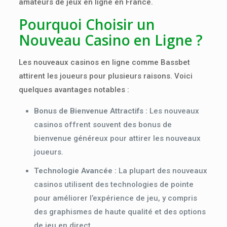
amateurs de jeux en ligne en France.
Pourquoi Choisir un
Nouveau Casino en Ligne ?
Les nouveaux casinos en ligne comme Bassbet
attirent les joueurs pour plusieurs raisons. Voici
quelques avantages notables :
Bonus de Bienvenue Attractifs :
Les nouveaux
casinos offrent souvent des bonus de
bienvenue généreux pour attirer les nouveaux
joueurs.
Technologie Avancée :
La plupart des nouveaux
casinos utilisent des technologies de pointe
pour améliorer l’expérience de jeu, y compris
des graphismes de haute qualité et des options
de jeu en direct.