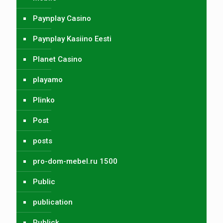
Paynplay Casino
Paynplay Kasiino Eesti
Planet Casino
playamo
Plinko
Post
posts
pro-dom-mebel.ru 1500
Public
publication
Publick