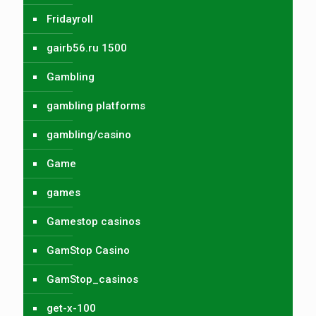
Fridayroll
gairb56.ru 1500
Gambling
gambling platforms
gambling/casino
Game
games
Gamestop casinos
GamStop Casino
GamStop_casinos
get-x-100