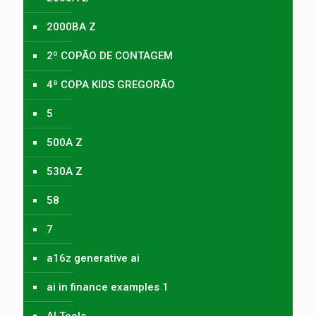
2000BA Z
2º COPÃO DE CONTAGEM
4ª COPA KIDS GREGORÃO
5
500A Z
530A Z
58
7
a16z generative ai
ai in finance examples 1