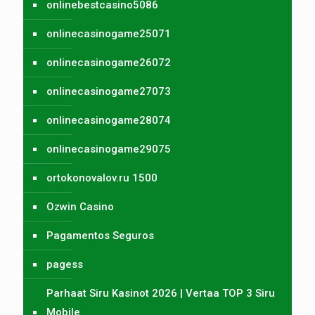
onlinebestcasino5086
onlinecasinogame25071
onlinecasinogame26072
onlinecasinogame27073
onlinecasinogame28074
onlinecasinogame29075
ortokonovalov.ru 1500
Ozwin Casino
Pagamentos Seguros
pagess
Parhaat Siru Kasinot 2026 | Vertaa TOP 3 Siru
Mobile