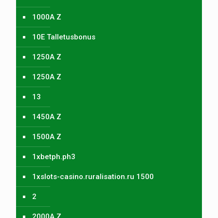
1000A Z
10E Talletusbonus
1250A Z
1250A Z
13
1450A Z
1500A Z
1xbetph.ph3
1xslots-casino.ruralisation.ru 1500
2
2000A Z