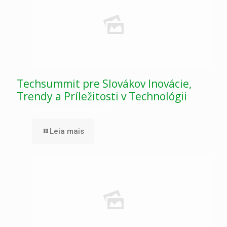
Techsummit pre Slovákov Inovácie,
Trendy a Príležitosti v Technológii
Leia mais