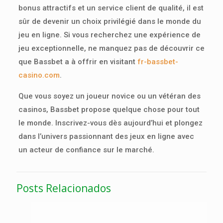
bonus attractifs et un service client de qualité, il est
sûr de devenir un choix privilégié dans le monde du
jeu en ligne. Si vous recherchez une expérience de
jeu exceptionnelle, ne manquez pas de découvrir ce
que Bassbet a à offrir en visitant
fr-bassbet-
casino.com
.
Que vous soyez un joueur novice ou un vétéran des
casinos, Bassbet propose quelque chose pour tout
le monde. Inscrivez-vous dès aujourd’hui et plongez
dans l’univers passionnant des jeux en ligne avec
un acteur de confiance sur le marché.
Posts Relacionados