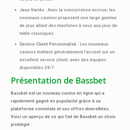
Jeux Variés :
Avec la concurrence accrue, les
nouveaux casinos proposent une large gamme
de jeux allant des machines à sous aux jeux de
table classiques.
Service Client Personnalisé :
Les nouveaux
casinos mettent généralement l’accent sur un
excellent service client, avec des équipes
disponibles 24/7.
Présentation de Bassbet
Bassbet est un nouveau casino en ligne qui a
rapidement gagné en popularité grâce à sa
plateforme conviviale et ses offres diversifiées.
Voici un aperçu de ce qui fait de Bassbet un choix
privilégié :